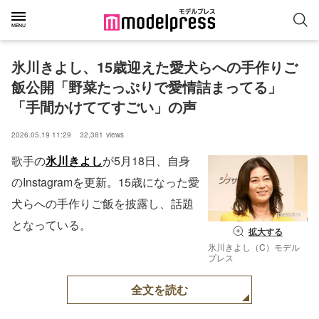
氷川きよし、15歳迎えた愛犬らへの手作りご
飯公開「野菜たっぷりで愛情詰まってる」
「手間かけててすごい」の声
2026.05.19 11:29
32,381
views
歌手の
氷川きよし
が5月18日、自身
のInstagramを更新。15歳になった愛
犬らへの手作りご飯を披露し、話題
となっている。
拡大する
氷川きよし（C）モデル
プレス
全文を読む