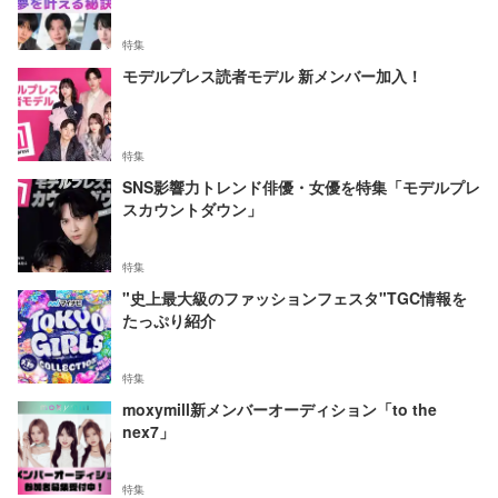
特集
モデルプレス読者モデル 新メンバー加入！
特集
SNS影響力トレンド俳優・女優を特集「モデルプレ
スカウントダウン」
特集
"史上最大級のファッションフェスタ"TGC情報を
たっぷり紹介
特集
moxymill新メンバーオーディション「to the
nex7」
特集