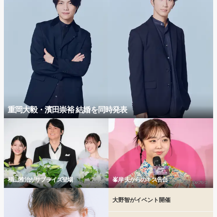
重岡大毅・濱田崇裕 結婚を同時発表
福山雅治がサプライズ登場
峯岸 夫からのキス告白
大野智がイベント開催