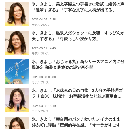
氷川きよし、美文字際立つ手書きの歌詞に絶賛の声
「達筆すぎる」「丁寧な文字に人柄が出てる」
2026.04.05 15:28
モデルプレス
氷川きよし、温泉入浴ショットに反響「すっぴんが
美しすぎる」「可愛らしい浸かり方」
2026.03.31 14:43
モデルプレス
氷川きよし「おじゃる丸」新シリーズアニメ内に登
場決定 和装＆股旅姿の設定画公開
2026.03.23 08:30
モデルプレス
氷川きよし「お休みの日の自炊」2人分の手料理ズ
ラリ 白米・味噌汁・お手製漬物など並ぶ豪華食卓
に驚きの声「ほぼ手作りですごい」「旅館の食事か
2026.03.02 18:19
と」
モデルプレス
氷川きよし「舞台用のパンチ効いたメイクのまま」
錦糸町に降臨「圧倒的存在感」「オーラがすごすぎ