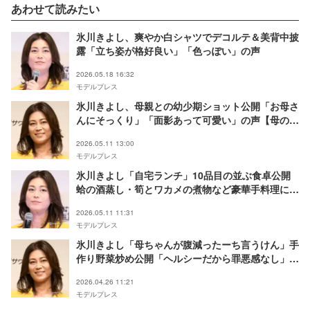
あわせて読みたい
氷川きよし、爽やか白シャツでデコルテ＆美背中披
露「立ち姿が格好良い」「色っぽい」の声
2026.05.18 16:32
モデルプレス
氷川きよし、母親との幼少期ショット公開「お母さ
んにそっくり」「面影あって可愛い」の声【母の
日】
2026.05.11 13:00
モデルプレス
氷川きよし「自宅ランチ」10品目の並ぶ食卓公開
蛤の酒蒸し・筍とワカメの煮物など豪華手料理に
「レパートリーが凄い」「愛を感じる」の声
2026.05.11 11:31
モデルプレス
氷川きよし「母ちゃんが腹減ったーち言うけん」手
作り野菜炒め公開「ヘルシーだから罪悪感なし」
「方言新鮮」の声
2026.04.26 11:21
モデルプレス