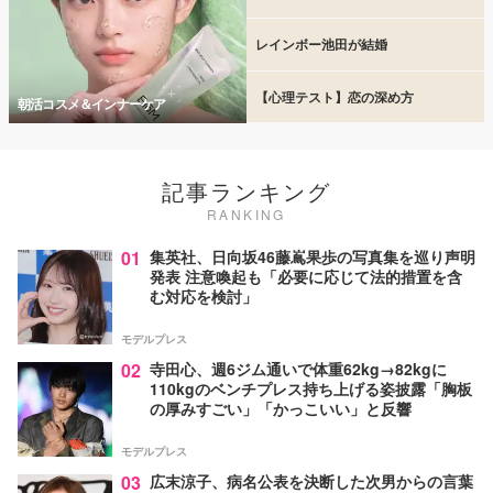
レインボー池田が結婚
【心理テスト】恋の深め方
朝活コスメ＆インナーケア
記事ランキング
RANKING
01
集英社、日向坂46藤嶌果歩の写真集を巡り声明
発表 注意喚起も「必要に応じて法的措置を含
む対応を検討」
モデルプレス
02
寺田心、週6ジム通いで体重62kg→82kgに
110kgのベンチプレス持ち上げる姿披露「胸板
の厚みすごい」「かっこいい」と反響
モデルプレス
03
広末涼子、病名公表を決断した次男からの言葉