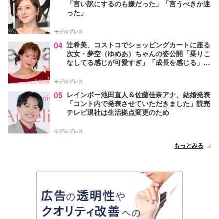
「言い訳にするのも嫌だった」「言うべきか迷
った」
モデルプレス
04
辻希美、コストコでショッピングカートに座る
次女・夢空（ゆめあ）ちゃんの姿公開「乗りこ
なしてる感じが可愛すぎ」「成長を感じる」の
声
モデルプレス
05
レインボー池田直人＆佐藤佳奈アナ、結婚発表
「コント内で発表させていただきました」読売
テレビ退社は生活拠点変更のため
モデルプレス
もっとみる