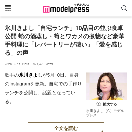
氷川きよし「自宅ランチ」10品目の並ぶ食卓
公開 蛤の酒蒸し・筍とワカメの煮物など豪華
手料理に「レパートリーが凄い」「愛を感じ
る」の声
2026.05.11 11:31
321,470
views
歌手の
氷川きよし
が5月10日、自身
のInstagramを更新。自宅での手作り
ランチを公開し、話題となってい
る。
拡大する
氷川きよし（C）モデル
プレス
全文を読む