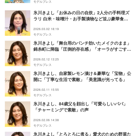
モデルプレス
氷川きよし「お休みの日の自炊」2人分の手料理ズ
ラリ 白米・味噌汁・お手製漬物など並ぶ豪華食卓
に驚きの声「ほぼ手作りですごい」「旅館の食事か
2026.03.02 18:19
と」
モデルプレス
氷川きよし「舞台用のパンチ効いたメイクのまま」
錦糸町に降臨「圧倒的存在感」「オーラがすごすぎ
る」の声
2026.02.12 13:25
モデルプレス
氷川きよし、自家製レモン漬け＆豪華な「宝物」公
開に「丁寧な生活で素敵」「美意識が光ってる」
2026.02.11 15:55
モデルプレス
氷川きよし、84歳父を顔出し「可愛らしいパパ」
「チャーミングで素敵」の声
2026.02.06 14:38
モデルプレス
氷川きよし「とろとろに煮る」愛犬のための野菜た