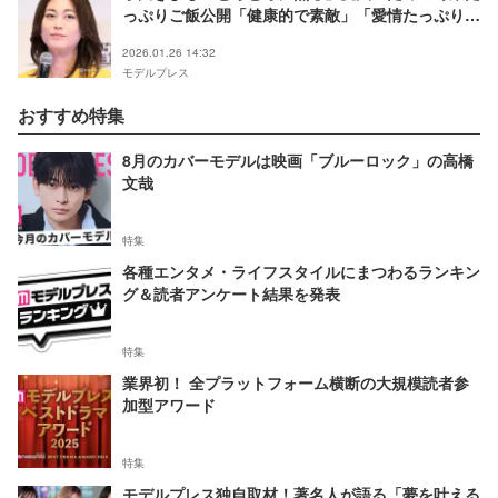
っぷりご飯公開「健康的で素敵」「愛情たっぷり」
の声
2026.01.26 14:32
モデルプレス
おすすめ特集
8月のカバーモデルは映画「ブルーロック」の高橋
文哉
特集
各種エンタメ・ライフスタイルにまつわるランキン
グ＆読者アンケート結果を発表
特集
業界初！ 全プラットフォーム横断の大規模読者参
加型アワード
特集
モデルプレス独自取材！著名人が語る「夢を叶える