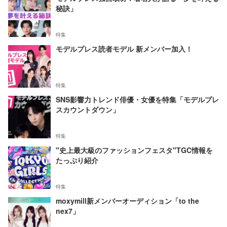
秘訣」
特集
モデルプレス読者モデル 新メンバー加入！
特集
SNS影響力トレンド俳優・女優を特集「モデルプレ
スカウントダウン」
特集
"史上最大級のファッションフェスタ"TGC情報を
たっぷり紹介
特集
moxymill新メンバーオーディション「to the
nex7」