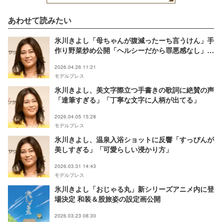
あわせて読みたい
氷川きよし「母ちゃんが腹減ったーち言うけん」手
作り野菜炒め公開「ヘルシーだから罪悪感なし」
「方言新鮮」の声
2026.04.26 11:21
モデルプレス
氷川きよし、美文字際立つ手書きの歌詞に絶賛の声
「達筆すぎる」「丁寧な文字に人柄が出てる」
2026.04.05 15:28
モデルプレス
氷川きよし、温泉入浴ショットに反響「すっぴんが
美しすぎる」「可愛らしい浸かり方」
2026.03.31 14:43
モデルプレス
氷川きよし「おじゃる丸」新シリーズアニメ内に登
場決定 和装＆股旅姿の設定画公開
2026.03.23 08:30