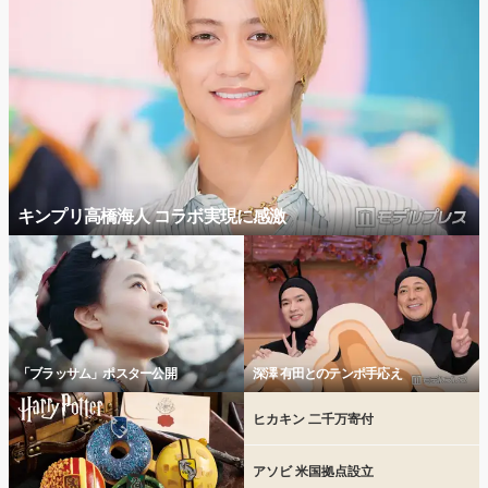
キンプリ高橋海人 コラボ実現に感激
「ブラッサム」ポスター公開
深澤 有田とのテンポ手応え
ヒカキン 二千万寄付
アソビ 米国拠点設立