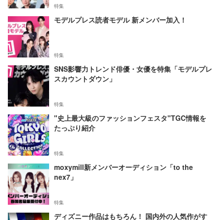
特集
モデルプレス読者モデル 新メンバー加入！
特集
SNS影響力トレンド俳優・女優を特集「モデルプレ
スカウントダウン」
特集
"史上最大級のファッションフェスタ"TGC情報を
たっぷり紹介
特集
moxymill新メンバーオーディション「to the
nex7」
特集
ディズニー作品はもちろん！ 国内外の人気作がす