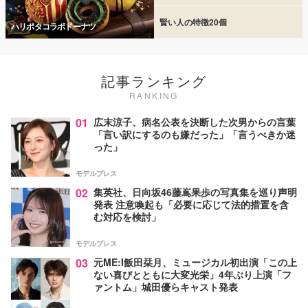
賢い人の特徴20個
ハリポタコラボドーナツ
記事ランキング
RANKING
01
広末涼子、病名公表を決断した次男からの言葉
「言い訳にするのも嫌だった」「言うべきか迷
った」
モデルプレス
02
集英社、日向坂46藤嶌果歩の写真集を巡り声明
発表 注意喚起も「必要に応じて法的措置を含
む対応を検討」
モデルプレス
03
元ME:I飯田栞月、ミュージカル初出演「この上
ない喜びとともに大変光栄」4年ぶり上演「フ
ァントム」城田優らキャスト発表