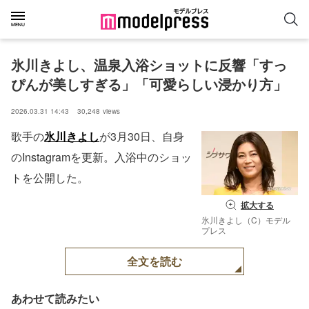
氷川きよし、温泉入浴ショットに反響「すっ
ぴんが美しすぎる」「可愛らしい浸かり方」
2026.03.31 14:43
30,248
views
歌手の
氷川きよし
が3月30日、自身
のInstagramを更新。入浴中のショッ
トを公開した。
拡大する
氷川きよし（C）モデル
プレス
全文を読む
あわせて読みたい