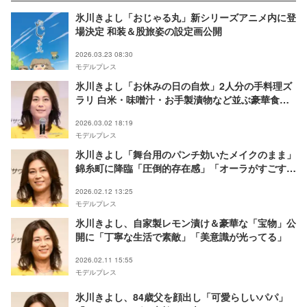
氷川きよし「おじゃる丸」新シリーズアニメ内に登
場決定 和装＆股旅姿の設定画公開
2026.03.23 08:30
モデルプレス
氷川きよし「お休みの日の自炊」2人分の手料理ズ
ラリ 白米・味噌汁・お手製漬物など並ぶ豪華食卓
に驚きの声「ほぼ手作りですごい」「旅館の食事か
2026.03.02 18:19
と」
モデルプレス
氷川きよし「舞台用のパンチ効いたメイクのまま」
錦糸町に降臨「圧倒的存在感」「オーラがすごすぎ
る」の声
2026.02.12 13:25
モデルプレス
氷川きよし、自家製レモン漬け＆豪華な「宝物」公
開に「丁寧な生活で素敵」「美意識が光ってる」
2026.02.11 15:55
モデルプレス
氷川きよし、84歳父を顔出し「可愛らしいパパ」