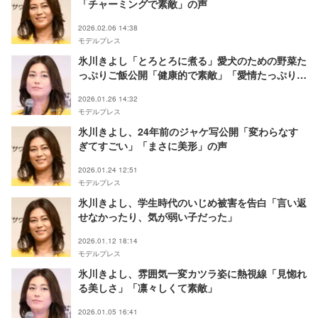
「チャーミングで素敵」の声
2026.02.06 14:38
モデルプレス
氷川きよし「とろとろに煮る」愛犬のための野菜た
っぷりご飯公開「健康的で素敵」「愛情たっぷり」
の声
2026.01.26 14:32
モデルプレス
氷川きよし、24年前のジャケ写公開「変わらなす
ぎてすごい」「まさに美形」の声
2026.01.24 12:51
モデルプレス
氷川きよし、学生時代のいじめ被害を告白「言い返
せなかったり、気が弱い子だった」
2026.01.12 18:14
モデルプレス
氷川きよし、雰囲気一変カツラ姿に熱視線「見惚れ
る美しさ」「凛々しくて素敵」
2026.01.05 16:41