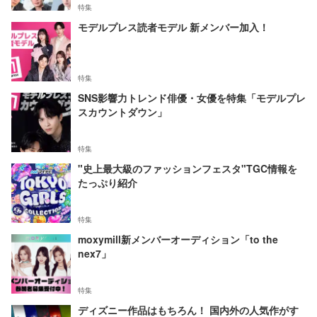
特集
モデルプレス読者モデル 新メンバー加入！
特集
SNS影響力トレンド俳優・女優を特集「モデルプレ
スカウントダウン」
特集
"史上最大級のファッションフェスタ"TGC情報を
たっぷり紹介
特集
moxymill新メンバーオーディション「to the
nex7」
特集
ディズニー作品はもちろん！ 国内外の人気作がす