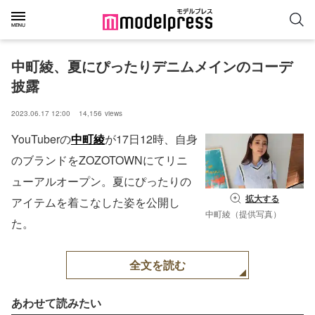
中町綾、夏にぴったりデニムメインのコーデ
披露
2023.06.17 12:00
14,156
views
YouTuberの
中町綾
が17日12時、自身
のブランドをZOZOTOWNにてリニ
ューアルオープン。夏にぴったりの
拡大する
アイテムを着こなした姿を公開し
中町綾（提供写真）
た。
全文を読む
あわせて読みたい