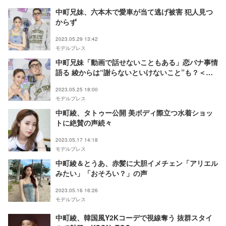
中町兄妹、六本木で愛車が当て逃げ被害 犯人見つ
からず
2023.05.29 13:42
モデルプレス
中町兄妹「動画で話せないこともある」恋バナ事情
語る 綾からは“謝らないといけないこと”も？＜モ
デルプレスインタビュー＞
2023.05.25 18:00
モデルプレス
中町綾、タトゥー公開 美ボディ際立つ水着ショッ
トに絶賛の声続々
2023.05.17 14:18
モデルプレス
中町綾＆とうあ、赤髪に大胆イメチェン「アリエル
みたい」「おそろい？」の声
2023.05.16 16:26
モデルプレス
中町綾、韓国風Y2Kコーデで視線奪う 抜群スタイ