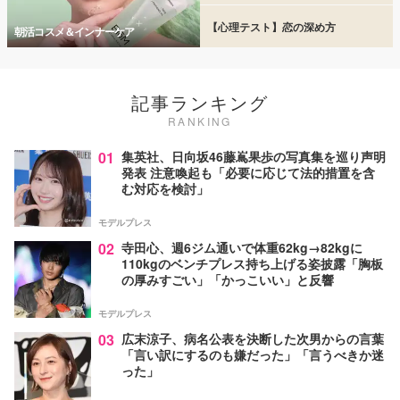
【心理テスト】恋の深め方
朝活コスメ＆インナーケア
記事ランキング
RANKING
01
集英社、日向坂46藤嶌果歩の写真集を巡り声明
発表 注意喚起も「必要に応じて法的措置を含
む対応を検討」
モデルプレス
02
寺田心、週6ジム通いで体重62kg→82kgに
110kgのベンチプレス持ち上げる姿披露「胸板
の厚みすごい」「かっこいい」と反響
モデルプレス
03
広末涼子、病名公表を決断した次男からの言葉
「言い訳にするのも嫌だった」「言うべきか迷
った」