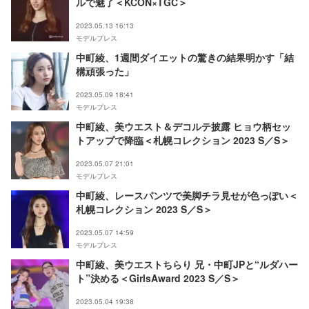
ルで魅了＜KCON×TGC＞
2023.05.13 16:13
モデルプレス
中町綾、1週間ダイエットの驚きの結果明かす「結
構頑張った」
2023.05.09 18:41
モデルプレス
中町綾、美ウエスト＆デコルテ披露 ヒョウ柄セッ
トアップで降臨＜札幌コレクション 2023 S／S＞
2023.05.07 21:01
モデルプレス
中町綾、レースパンツで美脚チラ見せが色っぽい＜
札幌コレクション 2023 S／S＞
2023.05.07 14:59
モデルプレス
中町綾、美ウエストちらり 兄・中町JPと“ルダハー
ト”決める＜GirlsAward 2023 S／S＞
2023.05.04 19:38