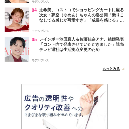
モデルプレス
04
辻希美、コストコでショッピングカートに座る
次女・夢空（ゆめあ）ちゃんの姿公開「乗りこ
なしてる感じが可愛すぎ」「成長を感じる」の
声
モデルプレス
05
レインボー池田直人＆佐藤佳奈アナ、結婚発表
「コント内で発表させていただきました」読売
テレビ退社は生活拠点変更のため
モデルプレス
もっとみる