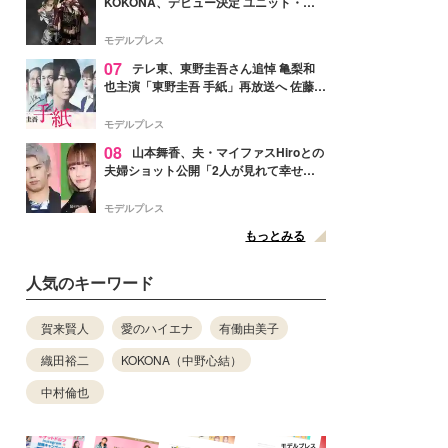
KOKONA、デビュー決定 ユニット・
TAKARAとしてセルフプロデュース楽曲
リリースへ
モデルプレス
07
テレ東、東野圭吾さん追悼 亀梨和
也主演「東野圭吾 手紙」再放送へ 佐藤隆
太・本田翼・中村倫也ら出演
モデルプレス
08
山本舞香、夫・マイファスHiroとの
夫婦ショット公開「2人が見れて幸せ」
「仲の良さが伝わってくる」と反響
モデルプレス
もっとみる
人気のキーワード
賀来賢人
愛のハイエナ
有働由美子
織田裕二
KOKONA（中野心結）
中村倫也