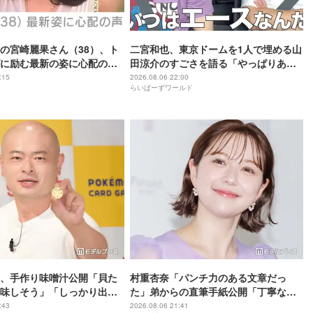
の宮崎麗果さん（38）、ト
二宮和也、東京ドームを1人で埋める山
に励む最新の姿に心配の声
田涼介のすごさを語る「やっぱりあい
」「なんだか痛々しい…」
つはエース」
:15
2026.08.06 22:00
らいばーずワールド
、手作り味噌汁公開「貝た
村重杏奈「パンチ力のある文章だっ
味しそう」「しっかり出汁
た」弟からの直筆手紙公開「丁寧な
」の声
字」「読みやすい」と反響
:43
2026.08.06 21:41