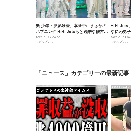
美 少年・那須雄登、本番中にまさかの
HiHi Jet
ハプニング HiHi Jetsらと過酷な稽古も
なにわ男子
振り返る＜「JOHNNYS’ World Next
情”告白「
2023.01.04 04:00
2023.01.04 04
モデルプレス
モデルプレス
Stage」会見取材＞
「JOHNNYS
見取材＞
「ニュース」カテゴリーの最新記事