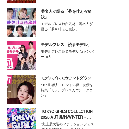
著名人が語る「夢を叶える秘
訣」
モデルプレス独自取材！著名人が
語る「夢を叶える秘訣」
モデルプレス「読者モデル」
モデルプレス読者モデル 新メンバ
ー加入！
モデルプレスカウントダウン
SNS影響力トレンド俳優・女優を
特集「モデルプレスカウントダウ
ン」
TOKYO GIRLS COLLECTION
2026 AUTUMN/WINTER × モ
デルプレス
"史上最大級のファッションフェス
タ"TGC情報をたっぷり紹介