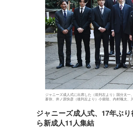
ジャニーズ成人式に出席した（前列左より）国分太一
蒼弥、井ノ原快彦（後列左より）小柴陸、内村颯太、
ジャニーズ成人式、17年ぶり復活
ら新成人11人集結
/
Unmute