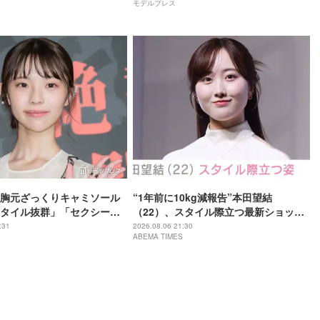
モデルプレス
胸元ざっくりキャミソール
“1年前に10kg減報告”本田望結
タイル抜群」「セクシーす
（22）、スタイル際立つ最新ショット
題
に反響「痩せた？」「ミトちゃんに似
:31
2026.08.06 21:30
ABEMA TIMES
てきた」