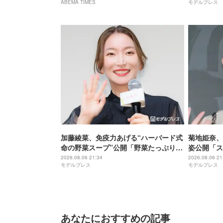
ABEMA TIMES
モデルプレス
加藤綾菜、免疫力あげる“ハーバード式
菊地姫奈、
命の野菜スープ”公開「野菜たっぷりで
姿公開「ス
美味しそう」「栄養満点ですね」と反
ぎる」と話
2026.08.06 21:34
2026.08.06 21
モデルプレス
モデルプレス
響
あなたにおすすめの記事