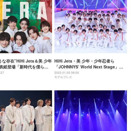
な存在”HiHi Jets＆美 少年
HiHi Jets・美 少年・少年忍者ら
」表紙登場「新時代を僕らが
「JOHNNYS’ World Next Stage」を
たい」
特集「ジャニーさんにリスペクトを込
:27
2023.01.05 08:00
モデルプレス
め…」