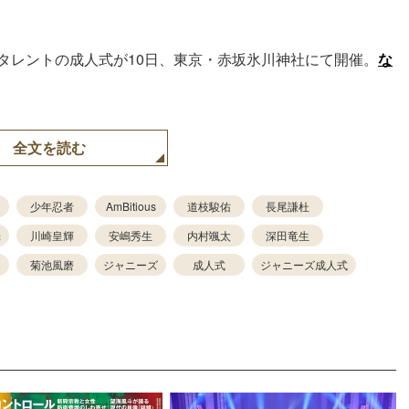
タレントの成人式が10日、東京・赤坂氷川神社にて開催。
な
。
全文を読む
少年忍者
AmBitious
道枝駿佑
長尾謙杜
光
川崎皇輝
安嶋秀生
内村颯太
深田竜生
菊池風磨
ジャニーズ
成人式
ジャニーズ成人式