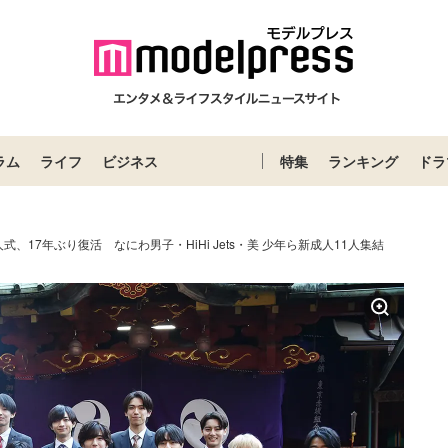
ラム
ライフ
ビジネス
特集
ランキング
ドラ
式、17年ぶり復活 なにわ男子・HiHi Jets・美 少年ら新成人11人集結