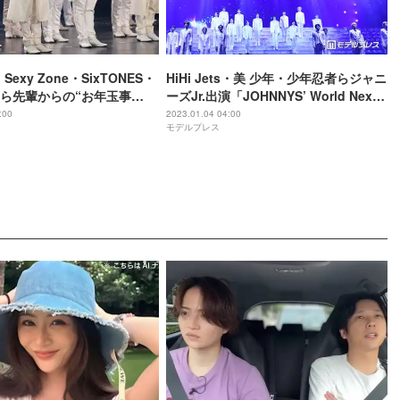
s、Sexy Zone・SixTONES・
HiHi Jets・美 少年・少年忍者らジャニ
ら先輩からの“お年玉事
ーズJr.出演「JOHNNYS’ World Next
楽屋に押しかけて…」＜
Stage」開幕 50人が見せた覚悟と“生ま
:00
2023.01.04 04:00
モデルプレス
’ World Next Stage」会
れ変わり”の瞬間＜ゲネプロレポ＞