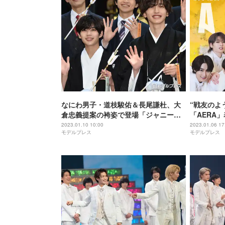
なにわ男子・道枝駿佑＆長尾謙杜、大
“戦友のよう
倉忠義提案の袴姿で登場「ジャニーズ
「AERA
事務所を盛り上げられるように」新成
作っていき
2023.01.10 10:00
2023.01.06 17
モデルプレス
モデルプレス
人の意気込み語る＜ジャニーズ成人式
＞