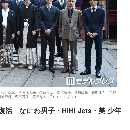
、菊池風磨、佐々木大光、佐藤龍我、長尾謙杜、道枝駿佑、作間龍斗、猪狩
川崎皇輝、深田竜生、安嶋秀生（C）モデルプレス
　なにわ男子・HiHi Jets・美 少年
Loaded
:
52.23%