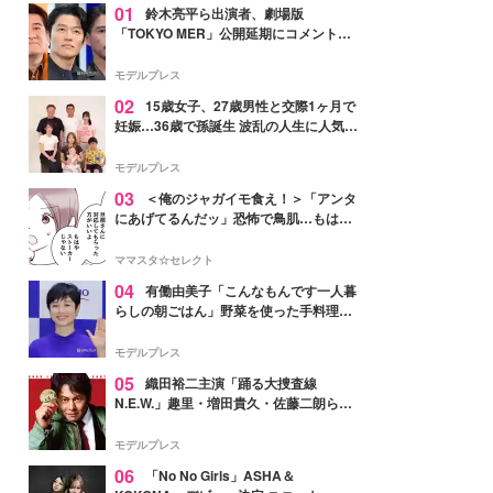
01
鈴木亮平ら出演者、劇場版
「TOKYO MER」公開延期にコメント
「現実のヒーローたちにチームMERから
最大の敬意とエールを」
モデルプレス
02
15歳女子、27歳男性と交際1ヶ月で
妊娠…36歳で孫誕生 波乱の人生に人気タ
レント思わずツッコミ「だいぶ危ねえ
よ！」
モデルプレス
03
＜俺のジャガイモ食え！＞「アンタ
にあげてるんだッ」恐怖で鳥肌…もはや
ストーカー？【第3話まんが】
ママスタ☆セレクト
04
有働由美子「こんなもんです一人暮
らしの朝ごはん」野菜を使った手料理公
開「作ってみたい」「ヘルシーで美味し
そう」と反響
モデルプレス
05
織田裕二主演「踊る大捜査線
N.E.W.」趣里・増田貴久・佐藤二朗ら新
メンバー紹介映像解禁 各キャラクター象
徴する“謎のキーワード”も
モデルプレス
06
「No No Girls」ASHA＆