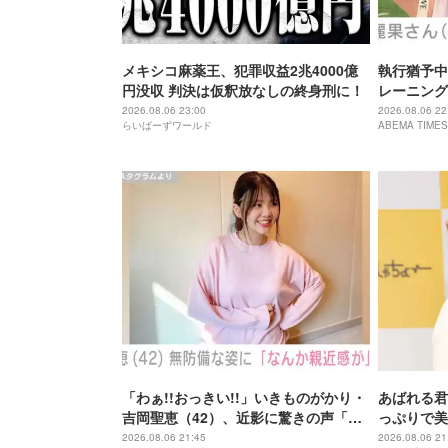
メキシコ麻薬王、犯罪収益2兆4000億
執行猶予中
円没収 判決は仮釈放なしの終身刑に！
レーニング
「痩せ過ぎ
2026.08.06 23:00
2026.08.06 22
らいばーずワールド
ABEMA TIMES
「わぁ!!おっきい!!」いきものがかり・
あばれる君
吉岡聖恵（42）、近影に驚きの声「な
っぷりで美
にこれ…大好き」「なんか親近感が」
が出てそう
2026.08.06 21:45
2026.08.06 21