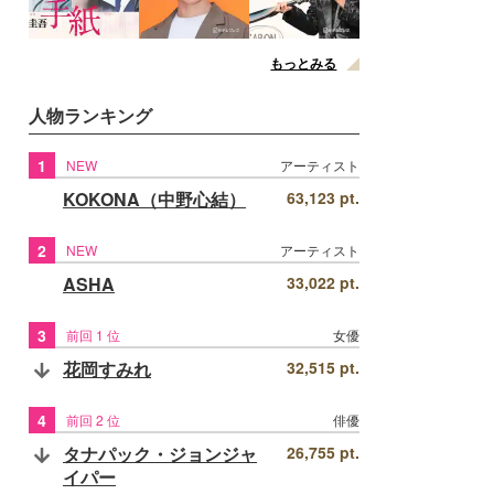
もっとみる
人物ランキング
1
NEW
アーティスト
KOKONA（中野心結）
63,123 pt.
2
NEW
アーティスト
ASHA
33,022 pt.
3
前回 1 位
女優
花岡すみれ
32,515 pt.
4
前回 2 位
俳優
タナパック・ジョンジャ
26,755 pt.
イパー