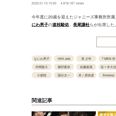
2023.01.10 10:00
4,978,187
views
今年度に20歳を迎えたジャニーズ事務所所属
にわ男子
の
道枝駿佑
、
長尾謙杜
らが出席した
なにわ男子
HiHi Jets
美 少年
7 MEN 侍
作間龍斗
猪狩蒼弥
佐藤龍我
佐々木大
小柴陸
国分太一
井ノ原快彦
timelesz
関連記事