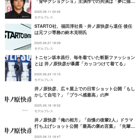
「背中グショグショ」主演作での共演は「夢に描い
ていた」【ベートーヴェン捏造】
2025.09.11 20:42
モデルプレス
STARTO社、福田淳社長・井ノ原快彦ら退任 後任
は元フジ専務の鈴木克明氏
2025.06.27 18:09
モデルプレス
トニセン坂本昌行、毎冬着ていた斬新ファッション
とは 井ノ原快彦が暴露「カッコつけて着てる」
2025.06.24 13:10
モデルプレス
井ノ原快彦、広々屋上での日常ショット公開「もし
かして自宅？」「プラベ感最高」の声
2025.06.18 18:02
モデルプレス
井ノ原快彦「俺の相方」「自慢の後輩2人」ドラマ
打ち上げショット公開「最高の褒め言葉」「先輩の
優しさが沁みる」の声
2025.06.13 18:47