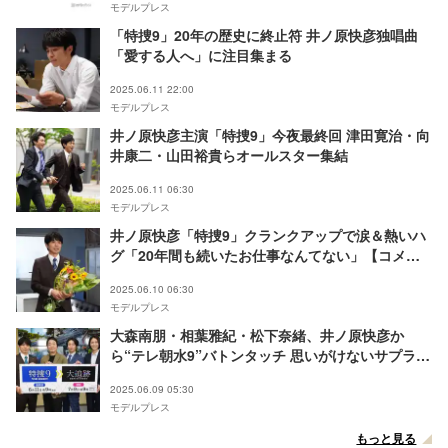
モデルプレス
「特捜9」20年の歴史に終止符 井ノ原快彦独唱曲
「愛する人へ」に注目集まる
2025.06.11 22:00
モデルプレス
井ノ原快彦主演「特捜9」今夜最終回 津田寛治・向
井康二・山田裕貴らオールスター集結
2025.06.11 06:30
モデルプレス
井ノ原快彦「特捜9」クランクアップで涙＆熱いハ
グ「20年間も続いたお仕事なんてない」【コメン
ト全文】
2025.06.10 06:30
モデルプレス
大森南朋・相葉雅紀・松下奈緒、井ノ原快彦か
ら“テレ朝水9”バトンタッチ 思いがけないサプライ
ズに感激
2025.06.09 05:30
モデルプレス
もっと見る