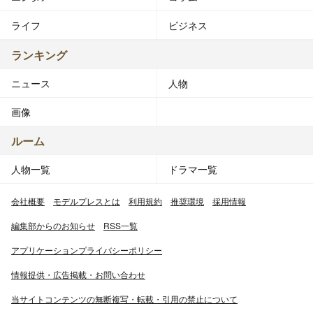
ズ事務所所属タレントとしては初。翌日に婚姻届提出。
2009年9月11日：マスコミ各社に2人の直筆著名入りファ
ライフ
ビジネス
ックスで妻･瀬戸朝香の妊娠を報告。V6初の父親になる。
2010年3月29日～現在：NHK総合テレビ『あさイチ』の
ランキング
キャスターを務める。
ニュース
人物
2010年3月2日：長男が誕生。
2013年11月22日：長女が誕生。
画像
2015年4月4日：同年3月7日を以って降板した愛川欽也
（4月15日に逝去）の後任として『出没!アド街ック天国』
ルーム
の2代目司会（あなたの街の宣伝部長）に就任。
人物一覧
ドラマ一覧
2015年11月26日:『第66回NHK紅白歌合戦』の白組司会
者となる事が発表される。
会社概要
モデルプレスとは
利用規約
推奨環境
採用情報
人物
編集部からのお知らせ
RSS一覧
東京都品川区の団地で育つ。嵐主演の映画『ピカ☆ンチ』
アプリケーションプライバシーポリシー
シリーズは、彼が過ごした団地でのエピソードを描いてい
る。
情報提供・広告掲載・お問い合わせ
子供の頃住んでいたのは浅草。親元を離れてからは京急沿
当サイトコンテンツの無断複写・転載・引用の禁止について
線に住んでいた。また、住居には独自のこだわりがあり、