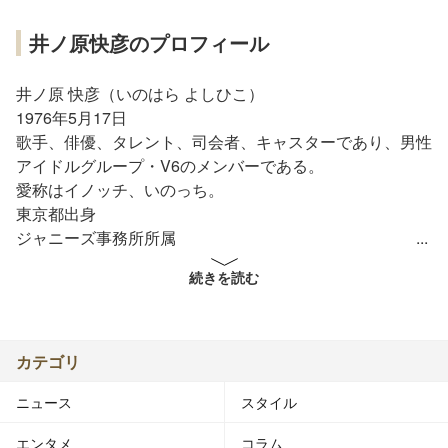
井ノ原快彦のプロフィール
井ノ原 快彦（いのはら よしひこ）
1976年5月17日
歌手、俳優、タレント、司会者、キャスターであり、男性
アイドルグループ・V6のメンバーである。
愛称はイノッチ、いのっち。
東京都出身
ジャニーズ事務所所属
続きを読む
略歴
1988年：12歳でジャニーズ事務所に入る（同期はTOKIO
の山口達也）。
1995年11月1日：『MUSIC FOR THE PEOPLE』でデビ
カテゴリ
ューする。当時19歳。
ニュース
スタイル
2007年9月28日：かねてから交際中であった女優の瀬戸朝
香との結婚を発表。2人揃っての結婚記者会見はジャニー
エンタメ
コラム