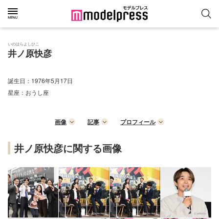
いのはらよしひこ
井ノ原快彦
誕生日：
1976年5月17日
星座：
おうし座
画像
記事
プロフィール
井ノ原快彦に関する画像