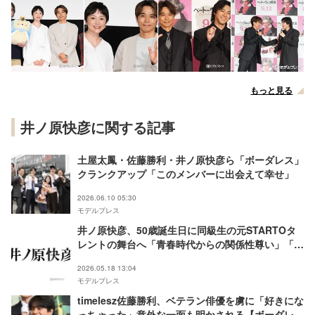
もっと見る
井ノ原快彦に関する記事
土屋太鳳・佐藤勝利・井ノ原快彦ら「ボーダレス」
クランクアップ「このメンバーに出会えて幸せ」
2026.06.10 05:30
モデルプレス
井ノ原快彦、50歳誕生日に同級生の元STARTOタ
レントの舞台へ「青春時代からの関係性尊い」「仲
良く年を重ねて素敵」の声
2026.05.18 13:04
モデルプレス
timelesz佐藤勝利、ベテラン俳優を虜に「好きにな
っちゃった」意外な一面も明かされる【ボーダレス