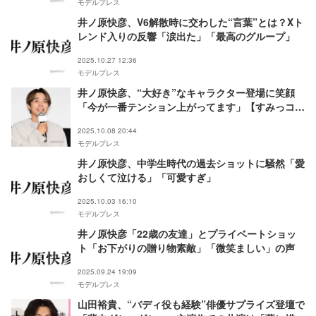
モデルプレス
井ノ原快彦、V6解散時に交わした“言葉”とは？Xト
レンド入りの反響「涙出た」「最高のグループ」
2025.10.27 12:36
モデルプレス
井ノ原快彦、“大好き”なキャラクター登場に笑顔
「今が一番テンション上がってます」【すみっコぐ
らし 空の王国とふたりのコ】
2025.10.08 20:44
モデルプレス
井ノ原快彦、中学生時代の過去ショットに騒然「愛
おしくて泣ける」「可愛すぎ」
2025.10.03 16:10
モデルプレス
井ノ原快彦「22歳の友達」とプライベートショッ
ト「お下がりの贈り物素敵」「微笑ましい」の声
2025.09.24 19:09
モデルプレス
山田裕貴、“バディ役も経験”俳優サプライズ登壇で