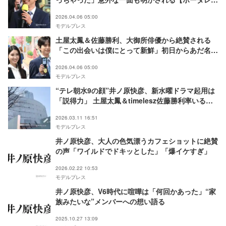
～広域移動捜査隊～】
2026.04.06 05:00
モデルプレス
土屋太鳳＆佐藤勝利、大御所俳優から絶賛される
「この出会いは僕にとって新鮮」初日からあだ名で
呼び合うチームワークの良さ発揮【ボーダレス～広
2026.04.06 05:00
域移動捜査隊～】
モデルプレス
“テレ朝水9の顔”井ノ原快彦、新水曜ドラマ起用は
「説得力」 土屋太鳳＆timelesz佐藤勝利率いるリ
ーダー役「革新と伝統を体現した刑事ドラマを」
2026.03.11 16:51
モデルプレス
井ノ原快彦、大人の色気漂うカフェショットに絶賛
の声「ワイルドでドキッとした」「爆イケすぎ」
2026.02.22 10:53
モデルプレス
井ノ原快彦、V6時代に喧嘩は「何回かあった」“家
族みたいな”メンバーへの想い語る
2025.10.27 13:09