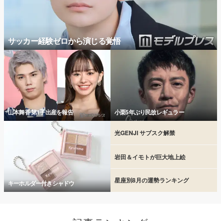
サッカー経験ゼロから演じる覚悟
山本舞香 第1子出産を報告
小栗5年ぶり民放レギュラー
光GENJI サブスク解禁
岩田＆イモトが巨大地上絵
星座別8月の運勢ランキング
キーホルダー付きシャドウ