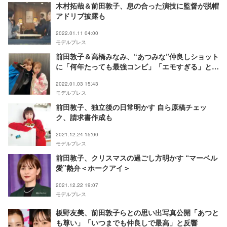
木村拓哉＆前田敦子、息の合った演技に監督が脱帽
アドリブ披露も
2022.01.11 04:00
モデルプレス
前田敦子＆高橋みなみ、“あつみな”仲良しショット
に「何年たっても最強コンビ」「エモすぎる」と反
響
2022.01.03 15:43
モデルプレス
前田敦子、独立後の日常明かす 自ら原稿チェッ
ク、請求書作成も
2021.12.24 15:00
モデルプレス
前田敦子、クリスマスの過ごし方明かす “マーベル
愛”熱弁＜ホークアイ＞
2021.12.22 19:07
モデルプレス
板野友美、前田敦子らとの思い出写真公開「あつと
も尊い」「いつまでも仲良しで最高」と反響