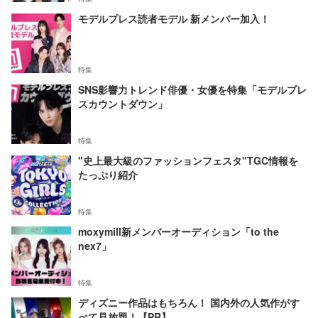
モデルプレス読者モデル 新メンバー加入！
特集
SNS影響力トレンド俳優・女優を特集「モデルプレ
スカウントダウン」
特集
"史上最大級のファッションフェスタ"TGC情報を
たっぷり紹介
特集
moxymill新メンバーオーディション「to the
nex7」
特集
ディズニー作品はもちろん！ 国内外の人気作がす
べて見放題！【PR】