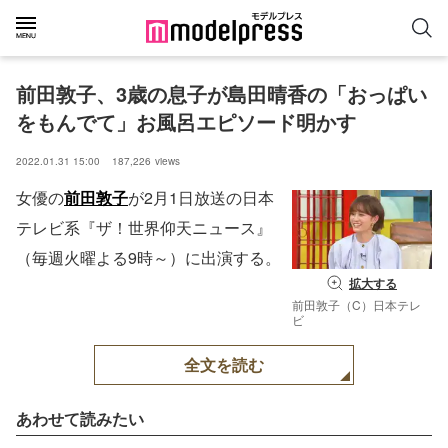
前田敦子、3歳の息子が島田晴香の「おっぱい
をもんでて」お風呂エピソード明かす
2022.01.31 15:00
187,226
views
女優の
前田敦子
が2月1日放送の日本
テレビ系『ザ！世界仰天ニュース』
（毎週火曜よる9時～）に出演する。
拡大する
前田敦子（C）日本テレ
ビ
全文を読む
あわせて読みたい