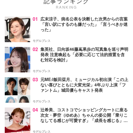
記事ランキング
RANKING
01
広末涼子、病名公表を決断した次男からの言葉
「言い訳にするのも嫌だった」「言うべきか迷
った」
モデルプレス
02
集英社、日向坂46藤嶌果歩の写真集を巡り声明
発表 注意喚起も「必要に応じて法的措置を含
む対応を検討」
モデルプレス
03
元ME:I飯田栞月、ミュージカル初出演「この上
ない喜びとともに大変光栄」4年ぶり上演「フ
ァントム」城田優らキャスト発表
モデルプレス
04
辻希美、コストコでショッピングカートに座る
次女・夢空（ゆめあ）ちゃんの姿公開「乗りこ
なしてる感じが可愛すぎ」「成長を感じる」の
声
モデルプレス