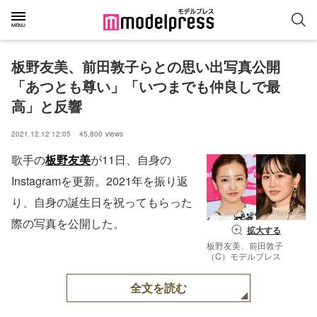
板野友美、前田敦子らとの思い出写真公開
「あつとも尊い」「いつまでも仲良しで最
高」と反響
2021.12.12 12:05
45,800
views
歌手の
板野友美
が11日、自身の
Instagramを更新。2021年を振り返
り、自身の誕生日を祝ってもらった
際の写真を公開した。
拡大する
板野友美、前田敦子
（C）モデルプレス
全文を読む