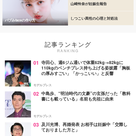
山崎怜奈が妊娠生報告
しつこい異性の心理と対処法
バブみfaceの作り方
記事ランキング
RANKING
01
寺田心、週6ジム通いで体重62kg→82kgに
110kgのベンチプレス持ち上げる姿披露「胸板
の厚みすごい」「かっこいい」と反響
モデルプレス
02
中島歩、“明治時代の文豪”の玄孫だった「教科
書にも載っている」名前も先祖に由来
モデルプレス
03
及川光博、再婚発表 お相手は妊娠中「交際し
ておりました方と」