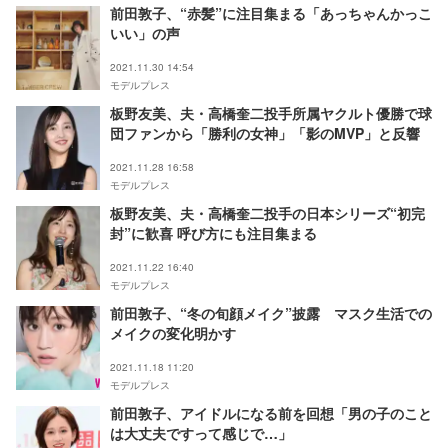
前田敦子、“赤髪”に注目集まる「あっちゃんかっこ
いい」の声
2021.11.30 14:54
モデルプレス
板野友美、夫・高橋奎二投手所属ヤクルト優勝で球
団ファンから「勝利の女神」「影のMVP」と反響
2021.11.28 16:58
モデルプレス
板野友美、夫・高橋奎二投手の日本シリーズ“初完
封”に歓喜 呼び方にも注目集まる
2021.11.22 16:40
モデルプレス
前田敦子、“冬の旬顔メイク”披露 マスク生活での
メイクの変化明かす
2021.11.18 11:20
モデルプレス
前田敦子、アイドルになる前を回想「男の子のこと
は大丈夫ですって感じで…」