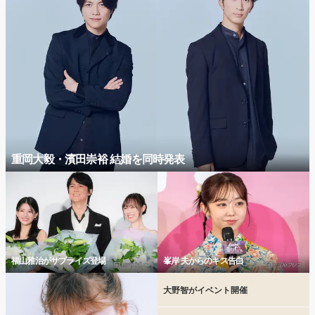
重岡大毅・濱田崇裕 結婚を同時発表
福山雅治がサプライズ登場
峯岸 夫からのキス告白
大野智がイベント開催