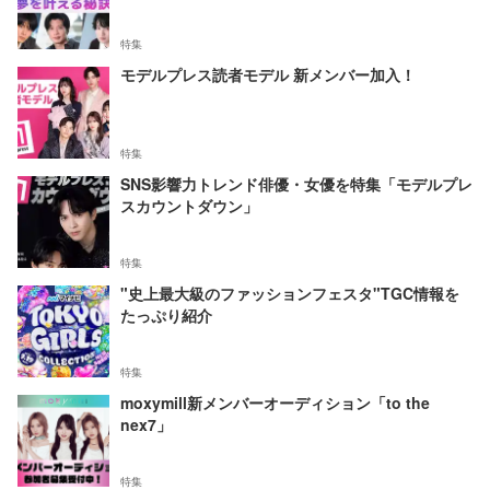
特集
モデルプレス読者モデル 新メンバー加入！
特集
SNS影響力トレンド俳優・女優を特集「モデルプレ
スカウントダウン」
特集
"史上最大級のファッションフェスタ"TGC情報を
たっぷり紹介
特集
moxymill新メンバーオーディション「to the
nex7」
特集