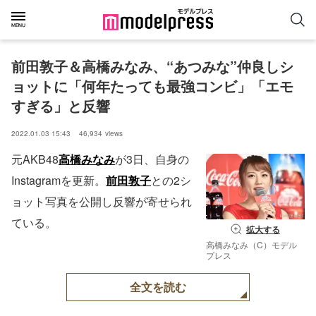
前田敦子＆高橋みなみ、“あつみな”仲良しシ
ョットに「何年たっても最強コンビ」「エモ
すぎる」と反響
2022.01.03 15:43
46,934
views
元AKB48
高橋みなみ
が3日、自身の
Instagramを更新。
前田敦子
との2シ
ョット写真を公開し反響が寄せられ
ている。
拡大する
高橋みなみ（C）モデル
プレス
全文を読む