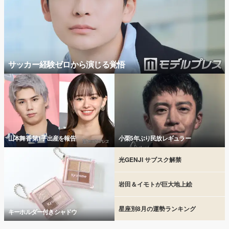
サッカー経験ゼロから演じる覚悟
山本舞香 第1子出産を報告
小栗5年ぶり民放レギュラー
光GENJI サブスク解禁
岩田＆イモトが巨大地上絵
星座別8月の運勢ランキング
キーホルダー付きシャドウ