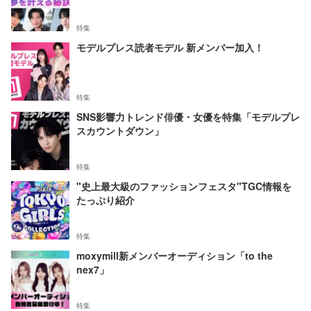
特集
モデルプレス読者モデル 新メンバー加入！
特集
SNS影響力トレンド俳優・女優を特集「モデルプレ
スカウントダウン」
特集
"史上最大級のファッションフェスタ"TGC情報を
たっぷり紹介
特集
moxymill新メンバーオーディション「to the
nex7」
特集