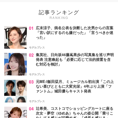
記事ランキング
RANKING
01
広末涼子、病名公表を決断した次男からの言葉
「言い訳にするのも嫌だった」「言うべきか迷
った」
モデルプレス
02
集英社、日向坂46藤嶌果歩の写真集を巡り声明
発表 注意喚起も「必要に応じて法的措置を含
む対応を検討」
モデルプレス
03
元ME:I飯田栞月、ミュージカル初出演「この上
ない喜びとともに大変光栄」4年ぶり上演「フ
ァントム」城田優らキャスト発表
モデルプレス
04
辻希美、コストコでショッピングカートに座る
次女・夢空（ゆめあ）ちゃんの姿公開「乗りこ
なしてる感じが可愛すぎ」「成長を感じる」の