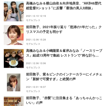
高橋みなみ＆横山由依＆向井地美音、“AKB48歴代
総監督3ショット”に反響「最強の美人3姉妹」
2021.12.10 12:19
モデルプレス
前田敦子、2021年振り返り「怒涛の1年だった」ク
リスマスの予定も明かす
2021.12.06 15:28
モデルプレス
高橋みなみ＆小嶋陽菜＆峯岸みなみ「ノースリーブ
ス」結成13周年で集結 レストランで“粋な計ら
い”も
2021.12.06 13:06
モデルプレス
前田敦子、紫＆ピンクのインナーカラーにイメチェ
ン「新鮮で可愛すぎ」と絶賛の声
2021.12.01 16:37
モデルプレス
前田敦子、“赤髪”に注目集まる「あっちゃんかっこ
いい」の声