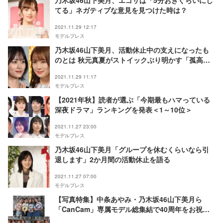
乃木坂46山下美月、エゴサは「5分おきぐらいにし
てる」ネガティブな意見を見つけた時は？
2021.11.29 12:17
モデルプレス
乃木坂46山下美月、活動休止中の支えになったも
のとは 秋元真夏がストイックぶり明かす「孤高の
人」
2021.11.29 11:17
モデルプレス
【2021年秋】読者が選ぶ「今期最もハマっている
深夜ドラマ」ランキングを発表＜1～10位＞
2021.11.27 23:00
モデルプレス
乃木坂46山下美月「グループを休むくらいなら引
退します」2か月間の活動休止を語る
2021.11.27 07:00
モデルプレス
【写真特集】中条あやみ・乃木坂46山下美月ら
「CanCam」専属モデル総集結で40周年をお祝い
＜CanCam 40th Birthday Night＞