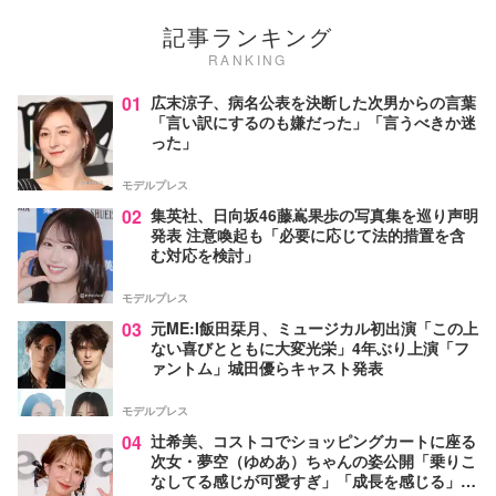
記事ランキング
RANKING
01
広末涼子、病名公表を決断した次男からの言葉
「言い訳にするのも嫌だった」「言うべきか迷
った」
モデルプレス
02
集英社、日向坂46藤嶌果歩の写真集を巡り声明
発表 注意喚起も「必要に応じて法的措置を含
む対応を検討」
モデルプレス
03
元ME:I飯田栞月、ミュージカル初出演「この上
ない喜びとともに大変光栄」4年ぶり上演「フ
ァントム」城田優らキャスト発表
モデルプレス
04
辻希美、コストコでショッピングカートに座る
次女・夢空（ゆめあ）ちゃんの姿公開「乗りこ
なしてる感じが可愛すぎ」「成長を感じる」の