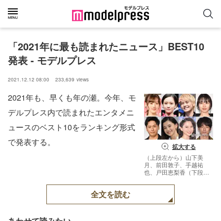
「2021年に最も読まれたニュース」BEST10
発表 - モデルプレス
2021.12.12 08:00
233,639
views
2021年も、早くも年の瀬。今年、モ
デルプレス内で読まれたエンタメニ
ュースのベスト10をランキング形式
で発表する。
拡大する
（上段左から）山下美
月、前田敦子、手越祐
也、戸田恵梨香（下段左
から）山下健二郎、朝比
奈彩、河北麻友子、坂口
全文を読む
健太郎（C）モデルプレ
ス
あわせて読みたい