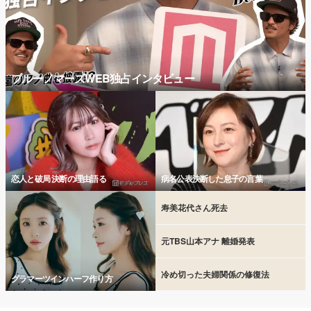
ブルーノマーズWEB独占インタビュー
恋人と破局 決断の理由語る
病名公表決断した息子の言葉
寿美花代さん死去
元TBS山本アナ 離婚発表
冷め切った夫婦関係の修復法
グラマーツインハーフ作り方