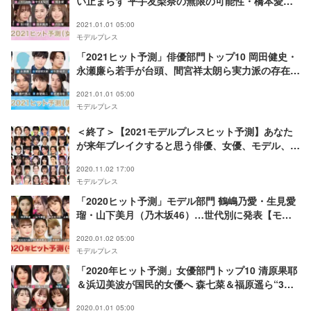
い止まらず 平手友梨奈の無限の可能性・橋本愛ら
実力派にも期待【モデルプレス独自調査】
2021.01.01 05:00
モデルプレス
「2021ヒット予測」俳優部門トップ10 岡田健史・
永瀬廉ら若手が台頭、間宮祥太朗ら実力派の存在感
も際立つ【モデルプレス独自調査】
2021.01.01 05:00
モデルプレス
＜終了＞【2021モデルプレスヒット予測】あなた
が来年ブレイクすると思う俳優、女優、モデル、ア
ーティスト…は？／アンケートご協力のお願い
2020.11.02 17:00
モデルプレス
「2020ヒット予測」モデル部門 鶴嶋乃愛・生見愛
瑠・山下美月（乃木坂46）…世代別に発表【モデ
ルプレス独自調査】
2020.01.02 05:00
モデルプレス
「2020年ヒット予測」女優部門トップ10 清原果耶
＆浜辺美波が国民的女優へ 森七菜＆福原遥ら“3A
女優”も台頭【モデルプレス独自調査】
2020.01.01 05:00