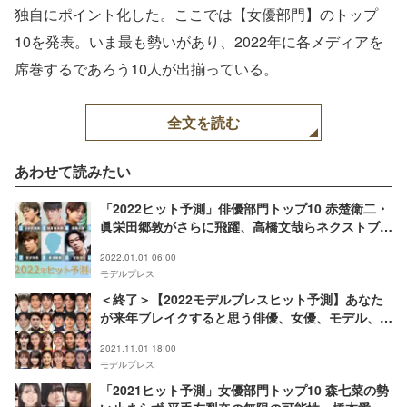
独自にポイント化した。ここでは【女優部門】のトップ
10を発表。いま最も勢いがあり、2022年に各メディアを
席巻するであろう10人が出揃っている。
全文を読む
あわせて読みたい
「2022ヒット予測」俳優部門トップ10 赤楚衛二・
眞栄田郷敦がさらに飛躍、高橋文哉らネクストブレ
イク勢もずらり【モデルプレス独自調査】
2022.01.01 06:00
モデルプレス
＜終了＞【2022モデルプレスヒット予測】あなた
が来年ブレイクすると思う俳優、女優、モデル、ア
ーティスト…は？／アンケートご協力のお願い
2021.11.01 18:00
モデルプレス
「2021ヒット予測」女優部門トップ10 森七菜の勢