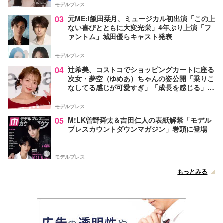
モデルプレス
03
元ME:I飯田栞月、ミュージカル初出演「この上
ない喜びとともに大変光栄」4年ぶり上演「フ
ァントム」城田優らキャスト発表
モデルプレス
04
辻希美、コストコでショッピングカートに座る
次女・夢空（ゆめあ）ちゃんの姿公開「乗りこ
なしてる感じが可愛すぎ」「成長を感じる」の
声
モデルプレス
05
M!LK曽野舜太＆吉田仁人の表紙解禁「モデル
プレスカウントダウンマガジン」巻頭に登場
モデルプレス
もっとみる