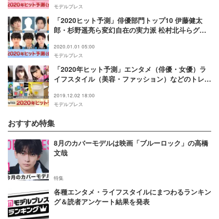
モデルプレス
「2020ヒット予測」俳優部門トップ10 伊藤健太
郎・杉野遥亮ら変幻自在の実力派 松村北斗らグル
ープの“演技班”も躍進【モデルプレス独自調査】
2020.01.01 05:00
モデルプレス
「2020年ヒット予測」エンタメ（俳優・女優）ラ
イフスタイル（美容・ファッション）などのトレン
ド完全予測【モデルプレス独自調査】
2019.12.02 18:00
モデルプレス
おすすめ特集
8月のカバーモデルは映画「ブルーロック」の高橋
文哉
特集
各種エンタメ・ライフスタイルにまつわるランキン
グ＆読者アンケート結果を発表