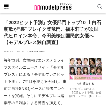
「2022ヒット予測」女優部門トップ10 上白石
萌歌が“裏”ブレイク登竜門、福本莉子が次世
代ヒロイン本命、今田美桜は国民的女優へ
【モデルプレス独自調査】
2022.01.01 06:00
1,789,649
views
毎年恒例、女性向けエンタメ＆ライ
フスタイルニュースサイト「モデル
プレス」による「モデルプレスヒッ
ト予測」。7年目を迎える今回も、事
拡大する
前に自社SNSをベースに読者アンケ
モデルプレスによる
「2022ヒット予測」女優
ートを実施。そこにモデルプレス編
部門トップ10 （C）モデ
ルプレス
集部の目利きによる審査を加えて、