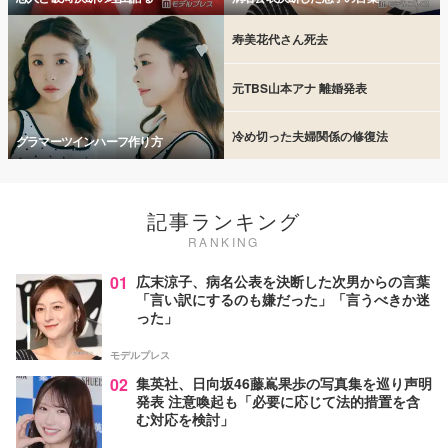
寿美花代さん死去
元TBS山本アナ 離婚発表
冷め切った夫婦関係の修復法
グラマーツインハーフ作り方
記事ランキング
RANKING
01
広末涼子、病名公表を決断した次男からの言葉
「言い訳にするのも嫌だった」「言うべきか迷
った」
モデルプレス
02
集英社、日向坂46藤嶌果歩の写真集を巡り声明
発表 注意喚起も「必要に応じて法的措置を含
む対応を検討」