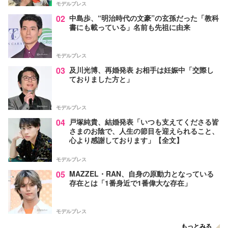
モデルプレス
02
中島歩、“明治時代の文豪”の玄孫だった「教科
書にも載っている」名前も先祖に由来
モデルプレス
03
及川光博、再婚発表 お相手は妊娠中「交際し
ておりました方と」
モデルプレス
04
戸塚純貴、結婚発表「いつも支えてくださる皆
さまのお陰で、人生の節目を迎えられること、
心より感謝しております」【全文】
モデルプレス
05
MAZZEL・RAN、自身の原動力となっている
存在とは「1番身近で1番偉大な存在」
モデルプレス
もっとみる