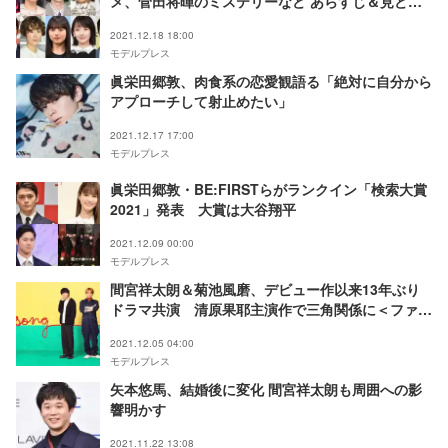
メ、菅田将暉のミステリーなど あらすじ＆見どこ
ろまとめ
2021.12.18 18:00
モデルプレス
眞栄田郷敦、肉食系の恋愛観語る「絶対に自分から
アプローチして射止めたい」
2021.12.17 17:00
モデルプレス
眞栄田郷敦・BE:FIRSTらがランクイン「検索大賞
2021」発表 大賞は大谷翔平
2021.12.09 00:00
モデルプレス
間宮祥太朗＆菊池風磨、デビュー作以来13年ぶり
ドラマ共演 清原果耶主演作で三角関係に＜ファイ
トソング＞
2021.12.05 04:00
モデルプレス
矢本悠馬、結婚後に変化 間宮祥太朗も周囲への影
響明かす
2021.11.22 13:08