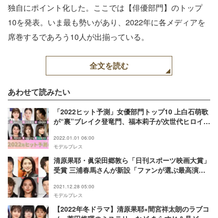
独自にポイント化した。ここでは【俳優部門】のトップ
10を発表。いま最も勢いがあり、2022年に各メディアを
席巻するであろう10人が出揃っている。
全文を読む
あわせて読みたい
「2022ヒット予測」女優部門トップ10 上白石萌歌
が“裏”ブレイク登竜門、福本莉子が次世代ヒロイン
本命、今田美桜は国民的女優へ【モデルプレス独自
2022.01.01 06:00
調査】
モデルプレス
清原果耶・眞栄田郷敦ら「日刊スポーツ映画大賞」
受賞 三浦春馬さんが新設「ファンが選ぶ最高演技
賞」選出＜第34回日刊スポーツ映画大賞・石原裕
2021.12.28 05:00
次郎賞＞
モデルプレス
【2022年冬ドラマ】清原果耶×間宮祥太朗のラブコ