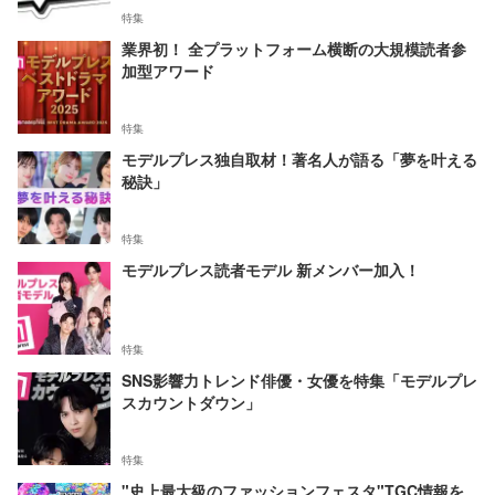
特集
業界初！ 全プラットフォーム横断の大規模読者参
加型アワード
特集
モデルプレス独自取材！著名人が語る「夢を叶える
秘訣」
特集
モデルプレス読者モデル 新メンバー加入！
特集
SNS影響力トレンド俳優・女優を特集「モデルプレ
スカウントダウン」
特集
"史上最大級のファッションフェスタ"TGC情報を