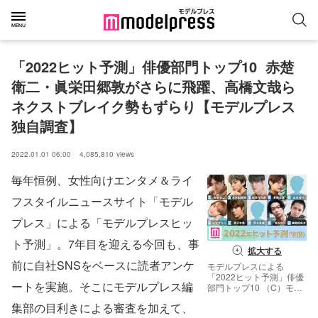
「2022ヒット予測」俳優部門トップ10  赤楚
衛二・眞栄田郷敦がさらに飛躍、高橋文哉ら
ネクストブレイク勢もずらり【モデルプレス
独自調査】
2022.01.01 06:00
4,085,810
views
毎年恒例、女性向けエンタメ＆ライ
フスタイルニュースサイト「モデル
プレス」による「モデルプレスヒッ
ト予測」。7年目を迎える今回も、事
拡大する
前に自社SNSをベースに読者アンケ
モデルプレスによる
「2022ヒット予測」俳優
ートを実施。そこにモデルプレス編
部門トップ10 （C）モデ
ルプレス
集部の目利きによる審査を加えて、