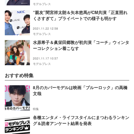
モデルプレス
“親友”間宮祥太朗＆矢本悠馬がCM共演「正直照れ
くさすぎて」プライベートでの様子も明かす
2021.11.22 12:58
モデルプレス
水原希子＆眞栄田郷敦が初共演「コーチ」ウィンタ
ーコレクション着こなす
2021.11.17 10:57
モデルプレス
おすすめ特集
8月のカバーモデルは映画「ブルーロック」の高橋
文哉
特集
各種エンタメ・ライフスタイルにまつわるランキン
グ＆読者アンケート結果を発表