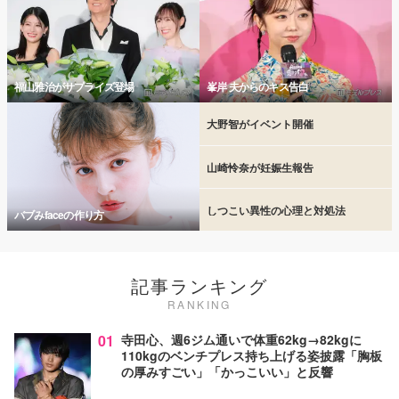
福山雅治がサプライズ登場
峯岸 夫からのキス告白
大野智がイベント開催
山崎怜奈が妊娠生報告
しつこい異性の心理と対処法
バブみfaceの作り方
記事ランキング
RANKING
01
寺田心、週6ジム通いで体重62kg→82kgに
110kgのベンチプレス持ち上げる姿披露「胸板
の厚みすごい」「かっこいい」と反響