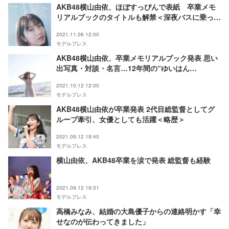
AKB48横山由依、ほぼすっぴんで表紙 卒業メモ
リアルブックのタイトルも解禁＜深夜バスに乗って
＞
2021.11.06 12:00
モデルプレス
AKB48横山由依、卒業メモリアルブック発表 思い
出写真・対談・名言…12年間の“ゆいはん
HISTORY”を凝縮
2021.10.12 12:00
モデルプレス
AKB48横山由依が卒業発表 2代目総監督としてグ
ループ牽引、女優としても活躍＜略歴＞
2021.09.12 19:40
モデルプレス
横山由依、AKB48卒業を涙で発表 総監督も経験
2021.09.12 19:31
モデルプレス
高橋みなみ、結婚の大島優子からの連絡明かす「幸
せなのが伝わってきました」