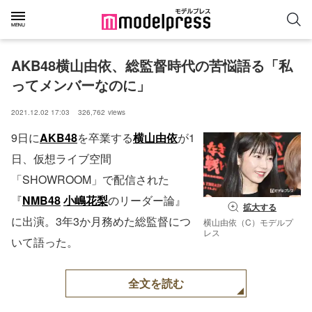
AKB48横山由依、総監督時代の苦悩語る「私
ってメンバーなのに」
2021.12.02 17:03
326,762
views
9日に
AKB48
を卒業する
横山由依
が1
日、仮想ライブ空間
「SHOWROOM」で配信された
『
NMB48
小嶋花梨
のリーダー論』
拡大する
に出演。3年3か月務めた総監督につ
横山由依（C）モデルプ
レス
いて語った。
全文を読む