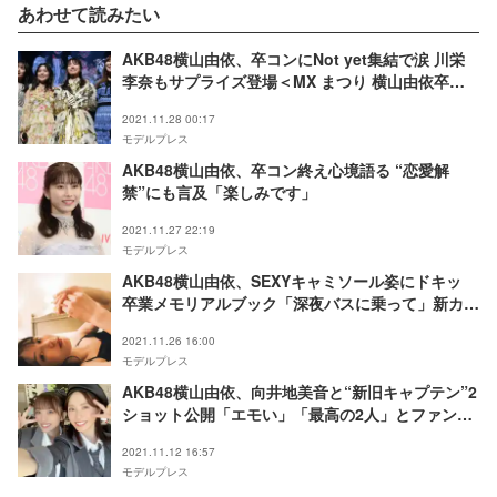
あわせて読みたい
AKB48横山由依、卒コンにNot yet集結で涙 川栄
李奈もサプライズ登場＜MX まつり 横⼭由依卒業
コンサート 〜深夜バスに乗って〜 supported by
2021.11.28 00:17
17LIVE＞
モデルプレス
AKB48横山由依、卒コン終え心境語る “恋愛解
禁”にも言及「楽しみです」
2021.11.27 22:19
モデルプレス
AKB48横山由依、SEXYキャミソール姿にドキッ
卒業メモリアルブック「深夜バスに乗って」新カッ
ト公開
2021.11.26 16:00
モデルプレス
AKB48横山由依、向井地美音と“新旧キャプテン”2
ショット公開「エモい」「最高の2人」とファン歓
喜
2021.11.12 16:57
モデルプレス