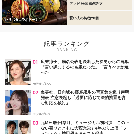
アソビ 米国拠点設立
賢い人の特徴20個
ハリポタコラボドーナツ
記事ランキング
RANKING
01
広末涼子、病名公表を決断した次男からの言葉
「言い訳にするのも嫌だった」「言うべきか迷
った」
モデルプレス
02
集英社、日向坂46藤嶌果歩の写真集を巡り声明
発表 注意喚起も「必要に応じて法的措置を含
む対応を検討」
モデルプレス
03
元ME:I飯田栞月、ミュージカル初出演「この上
ない喜びとともに大変光栄」4年ぶり上演「フ
ァントム」城田優らキャスト発表