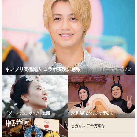
キンプリ高橋海人 コラボ実現に感激
「ブラッサム」ポスター公開
深澤 有田とのテンポ手応え
ヒカキン 二千万寄付