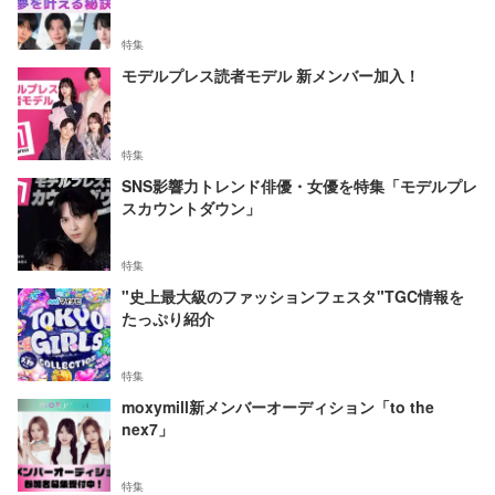
特集
モデルプレス読者モデル 新メンバー加入！
特集
SNS影響力トレンド俳優・女優を特集「モデルプレ
スカウントダウン」
特集
"史上最大級のファッションフェスタ"TGC情報を
たっぷり紹介
特集
moxymill新メンバーオーディション「to the
nex7」
特集