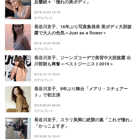
反響続々「憧れの美ボディ」
2019.10.24 13:18
モデルプレス
長谷川京子、16年ぶり写真集発表 美ボディ大胆披
露で大人の色気＜Just as a flower＞
2019.10.24 05:00
モデルプレス
長谷川京子、ジーンズコーデで美背中大胆披露 出
川哲朗も興奮＜ベストジーニスト2019＞
2019.10.15 16:41
モデルプレス
長谷川京子、9年ぶり舞台「メアリ・スチュアー
ト」で初主演
2019.09.04 06:00
モデルプレス
長谷川京子、スラリ美脚に絶賛の嵐「これぞ憧れ」
「かっこよすぎ」
2019.08.16 19:41