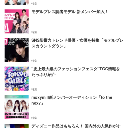
特集
モデルプレス読者モデル 新メンバー加入！
特集
SNS影響力トレンド俳優・女優を特集「モデルプレ
スカウントダウン」
特集
"史上最大級のファッションフェスタ"TGC情報を
たっぷり紹介
特集
moxymill新メンバーオーディション「to the
nex7」
特集
ディズニー作品はもちろん！ 国内外の人気作がす