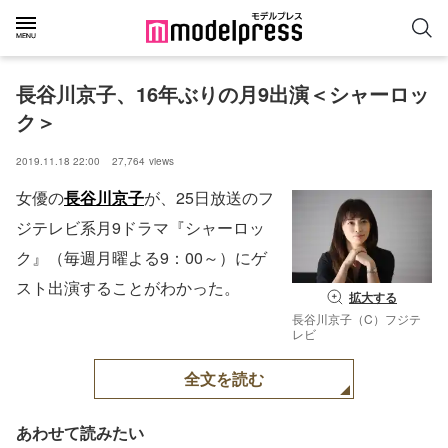
長谷川京子、16年ぶりの月9出演＜シャーロッ
ク＞
2019.11.18 22:00
27,764
views
女優の
長谷川京子
が、25日放送のフ
ジテレビ系月9ドラマ『シャーロッ
ク』（毎週月曜よる9：00～）にゲ
スト出演することがわかった。
拡大する
長谷川京子（C）フジテ
レビ
全文を読む
あわせて読みたい