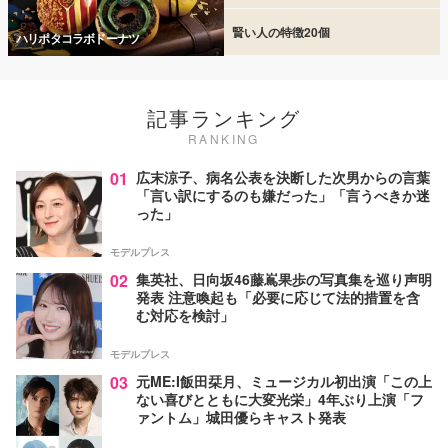
賢い人の特徴20個
ハリポタコラボドーナツ
記事ランキング
RANKING
01
広末涼子、病名公表を決断した次男からの言葉
「言い訳にするのも嫌だった」「言うべきか迷
った」
モデルプレス
02
集英社、日向坂46藤嶌果歩の写真集を巡り声明
発表 注意喚起も「必要に応じて法的措置を含
む対応を検討」
モデルプレス
03
元ME:I飯田栞月、ミュージカル初出演「この上
ない喜びとともに大変光栄」4年ぶり上演「フ
ァントム」城田優らキャスト発表