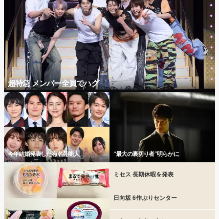
超特急 メンバー全員でハグ
今年結婚発表した有名芸能人
“最大の裏切り者”明らかに
ミセス 長期休暇を発表
日向坂 6作ぶりセンター