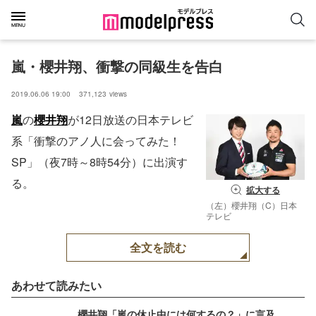
嵐・櫻井翔、衝撃の同級生を告白
2019.06.06 19:00
371,123
views
嵐
の
櫻井翔
が12日放送の日本テレビ
系「衝撃のアノ人に会ってみた！
SP」（夜7時～8時54分）に出演す
る。
拡大する
（左）櫻井翔（C）日本
テレビ
全文を読む
あわせて読みたい
櫻井翔「嵐の休止中には何するの？」に言及