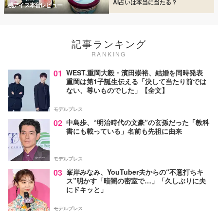
AI占いは本当に当たる？
桃アイス本音レビュー
記事ランキング
RANKING
01
WEST.重岡大毅・濱田崇裕、結婚を同時発表
重岡は第1子誕生伝える「決して当たり前では
ない、尊いものでした」【全文】
モデルプレス
02
中島歩、“明治時代の文豪”の玄孫だった「教科
書にも載っている」名前も先祖に由来
モデルプレス
03
峯岸みなみ、YouTuber夫からの“不意打ちキ
ス”明かす「暗闇の密室で…」「久しぶりに夫
にドキッと」
モデルプレス