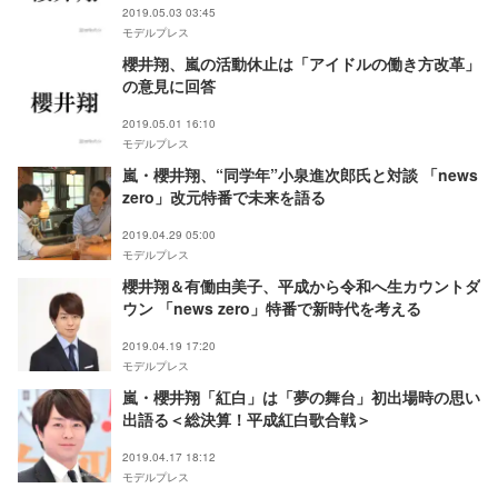
2019.05.03 03:45
モデルプレス
櫻井翔、嵐の活動休止は「アイドルの働き方改革」
の意見に回答
2019.05.01 16:10
モデルプレス
嵐・櫻井翔、“同学年”小泉進次郎氏と対談 「news
zero」改元特番で未来を語る
2019.04.29 05:00
モデルプレス
櫻井翔＆有働由美子、平成から令和へ生カウントダ
ウン 「news zero」特番で新時代を考える
2019.04.19 17:20
モデルプレス
嵐・櫻井翔「紅白」は「夢の舞台」初出場時の思い
出語る＜総決算！平成紅白歌合戦＞
2019.04.17 18:12
モデルプレス