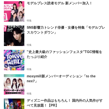
モデルプレス読者モデル 新メンバー加入！
特集
SNS影響力トレンド俳優・女優を特集「モデルプレ
スカウントダウン」
特集
"史上最大級のファッションフェスタ"TGC情報を
たっぷり紹介
特集
moxymill新メンバーオーディション「to the
nex7」
特集
ディズニー作品はもちろん！ 国内外の人気作がす
べて見放題！【PR】