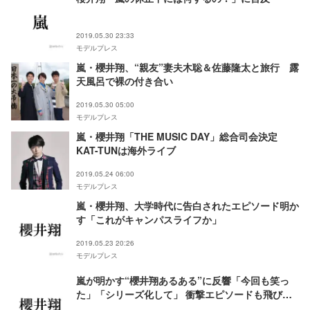
2019.05.30 23:33
モデルプレス
嵐・櫻井翔、“親友”妻夫木聡＆佐藤隆太と旅行 露
天風呂で裸の付き合い
2019.05.30 05:00
モデルプレス
嵐・櫻井翔「THE MUSIC DAY」総合司会決定
KAT-TUNは海外ライブ
2019.05.24 06:00
モデルプレス
嵐・櫻井翔、大学時代に告白されたエピソード明か
す「これがキャンパスライフか」
2019.05.23 20:26
モデルプレス
嵐が明かす“櫻井翔あるある”に反響「今回も笑っ
た」「シリーズ化して」 衝撃エピソードも飛び出
す