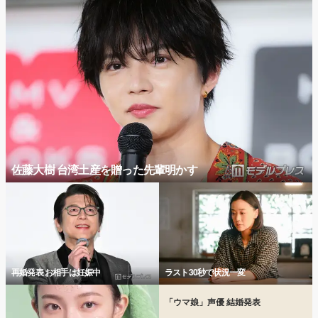
佐藤大樹 台湾土産を贈った先輩明かす
再婚発表 お相手は妊娠中
ラスト30秒で状況一変
「ウマ娘」声優 結婚発表