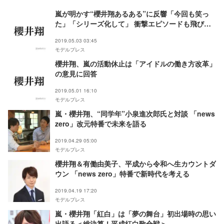
嵐が明かす“櫻井翔あるある”に反響「今回も笑っ
た」「シリーズ化して」 衝撃エピソードも飛び出
す
2019.05.03 03:45
モデルプレス
櫻井翔、嵐の活動休止は「アイドルの働き方改革」
の意見に回答
2019.05.01 16:10
モデルプレス
嵐・櫻井翔、“同学年”小泉進次郎氏と対談 「news
zero」改元特番で未来を語る
2019.04.29 05:00
モデルプレス
櫻井翔＆有働由美子、平成から令和へ生カウントダ
ウン 「news zero」特番で新時代を考える
2019.04.19 17:20
モデルプレス
嵐・櫻井翔「紅白」は「夢の舞台」初出場時の思い
出語る＜総決算！平成紅白歌合戦＞