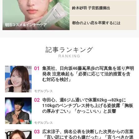
鈴木砂羽 子宮筋腫摘出
都合のよい恋を卒業するには
朝活コスメ＆インナーケア
記事ランキング
RANKING
01
集英社、日向坂46藤嶌果歩の写真集を巡り声明
発表 注意喚起も「必要に応じて法的措置を含
む対応を検討」
モデルプレス
02
寺田心、週6ジム通いで体重62kg→82kgに
110kgのベンチプレス持ち上げる姿披露「胸板
の厚みすごい」「かっこいい」と反響
モデルプレス
03
広末涼子、病名公表を決断した次男からの言葉
「言い訳にするのも嫌だった」「言うべきか迷