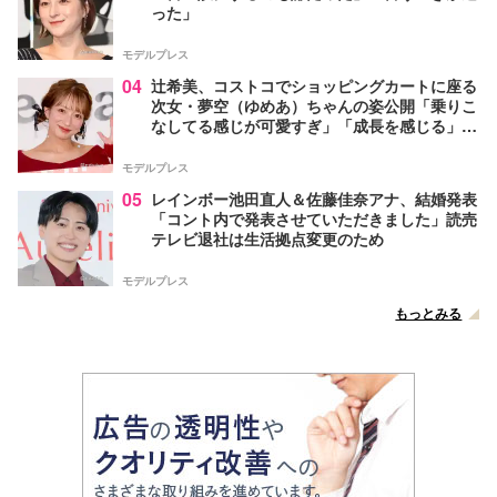
った」
モデルプレス
04
辻希美、コストコでショッピングカートに座る
次女・夢空（ゆめあ）ちゃんの姿公開「乗りこ
なしてる感じが可愛すぎ」「成長を感じる」の
声
モデルプレス
05
レインボー池田直人＆佐藤佳奈アナ、結婚発表
「コント内で発表させていただきました」読売
テレビ退社は生活拠点変更のため
モデルプレス
もっとみる