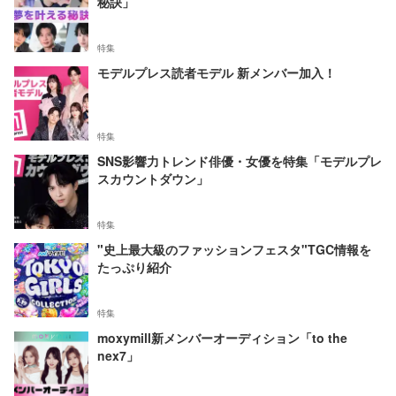
秘訣」
特集
モデルプレス読者モデル 新メンバー加入！
特集
SNS影響力トレンド俳優・女優を特集「モデルプレ
スカウントダウン」
特集
"史上最大級のファッションフェスタ"TGC情報を
たっぷり紹介
特集
moxymill新メンバーオーディション「to the
nex7」