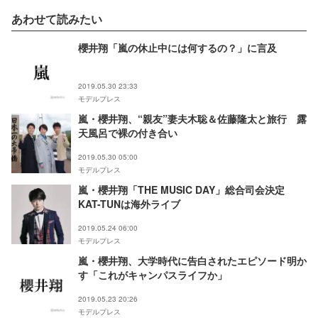
あわせて読みたい
櫻井翔「嵐の休止中には何するの？」に言及
2019.05.30 23:33
モデルプレス
嵐・櫻井翔、“親友”妻夫木聡＆佐藤隆太と旅行 露
天風呂で裸の付き合い
2019.05.30 05:00
モデルプレス
嵐・櫻井翔「THE MUSIC DAY」総合司会決定
KAT-TUNは海外ライブ
2019.05.24 06:00
モデルプレス
嵐・櫻井翔、大学時代に告白されたエピソード明か
す「これがキャンパスライフか」
2019.05.23 20:26
モデルプレス