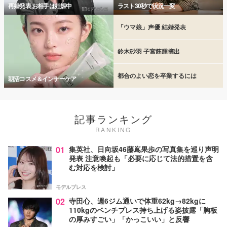
再婚発表 お相手は妊娠中
ラスト30秒で状況一変
「ウマ娘」声優 結婚発表
鈴木砂羽 子宮筋腫摘出
都合のよい恋を卒業するには
朝活コスメ＆インナーケア
記事ランキング
RANKING
01
集英社、日向坂46藤嶌果歩の写真集を巡り声明
発表 注意喚起も「必要に応じて法的措置を含
む対応を検討」
モデルプレス
02
寺田心、週6ジム通いで体重62kg→82kgに
110kgのベンチプレス持ち上げる姿披露「胸板
の厚みすごい」「かっこいい」と反響