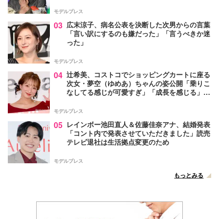
モデルプレス
03
広末涼子、病名公表を決断した次男からの言葉
「言い訳にするのも嫌だった」「言うべきか迷
った」
モデルプレス
04
辻希美、コストコでショッピングカートに座る
次女・夢空（ゆめあ）ちゃんの姿公開「乗りこ
なしてる感じが可愛すぎ」「成長を感じる」の
声
モデルプレス
05
レインボー池田直人＆佐藤佳奈アナ、結婚発表
「コント内で発表させていただきました」読売
テレビ退社は生活拠点変更のため
モデルプレス
もっとみる