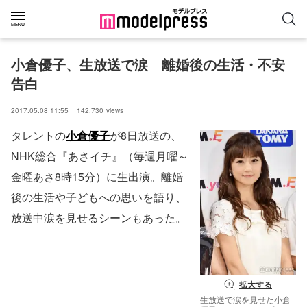
小倉優子、生放送で涙　離婚後の生活・不安
告白
2017.05.08 11:55
142,730
views
タレントの
小倉優子
が8日放送の、
NHK総合『あさイチ』（毎週月曜～
金曜あさ8時15分）に生出演。離婚
後の生活や子どもへの思いを語り、
放送中涙を見せるシーンもあった。
拡大する
生放送で涙を見せた小倉