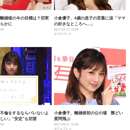
離婚後の今の目標は？切実
小倉優子、4歳の息子の言葉に涙「ママ
らかに
の好きなところへ…」
:00
2017.04.12 19:59
モデルプレス
不倫をするならバレないよ
小倉優子、離婚後初の公の場 際どい
しい」“安定”も切望
質問飛ぶ
:52
2017.03.31 15:09
モデルプレス