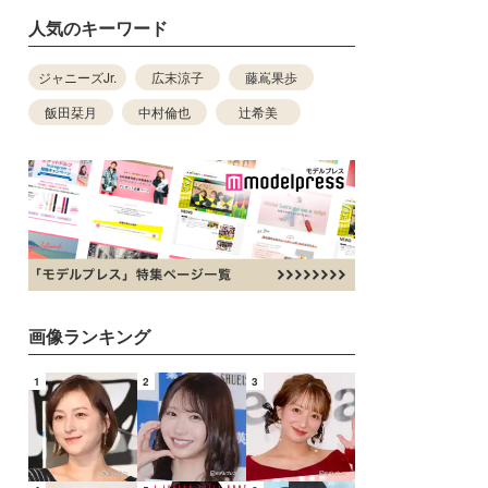
人気のキーワード
ジャニーズJr.
広末涼子
藤嶌果歩
飯田栞月
中村倫也
辻希美
画像ランキング
1
2
3