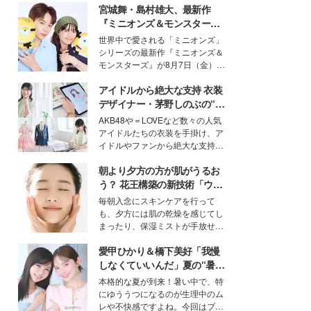
宮城舞・島村雄大、最新作
『ミニオンズ＆モンスター
ズ』の魅力熱弁 ハチャメチャ
世界中で愛される「ミニオンズ」
だけじゃない“友情と絆”に感
シリーズの最新作『ミニオンズ＆
動
モンスターズ』が8月7日（金）に
公開。モデルプレスでは、“大のミ
アイドルから絶大な支持 衣装
ニオン好き”という共通点を持つモ
デルの宮城舞と島村雄大の特別対
デザイナー・茅野しのぶの“可
談をお届け！それぞれの視点か
愛い”を作る美学＜「シチズン
AKB48や＝LOVEなど数々の人気
ら、今作ならではの魅力や予想外
クロスシー」インタビュー＞
アイドルたちの衣装を手掛け、ア
の感動をもたらす奥深いストーリ
イドルやファンから絶大な支持を
ーについて熱く語り合ってもらっ
得る、株式会社オサレカンパニー
た。
朝より夕方の方が肌がうるお
取締役兼クリエイティブディレク
ター・茅野しのぶ。一人ひとりの
う？ 花王構築の新技術「ウォ
個性に寄り添い、魅力を引き出す
ーターキャプチャリングスキ
毎朝入念にスキンケアを行って
衣装作りは、多くの女性たちに勇
ン（捕水肌）」がスキンケア
も、夕方には肌の乾燥を感じてし
気と自信を与え続けている。
の常識を変える予感
まったり、保湿ミストが手放せな
いという読者も多いのでは？そん
愛甲ひかり＆橋下美好「我慢
な美容の常識を大きく変える可能
性を秘めた、革新的な「Water
しなくていいんだ」夏の“暑さ
Capturing Skin（ウォーターキャ
対策”の新しい選択肢とは？
本格的な夏が到来！暑い中で、特
プチャリングスキン：捕水肌）」
にゆううつになるのが生理中のム
技術を、花王が構築した。
レや不快感ですよね。今回はプラ