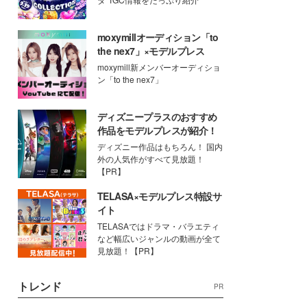
moxymillオーディション「to
the nex7」×モデルプレス
moxymill新メンバーオーディショ
ン「to the nex7」
ディズニープラスのおすすめ
作品をモデルプレスが紹介！
ディズニー作品はもちろん！ 国内
外の人気作がすべて見放題！
【PR】
TELASA×モデルプレス特設サ
イト
TELASAではドラマ・バラエティ
など幅広いジャンルの動画が全て
見放題！【PR】
トレンド
PR