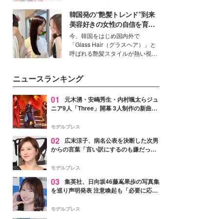
イベートでも仲良しで旅行好きな
韓国発の“艶髪トレンド”到来
モデル・愛甲ひかりさんと橋下美
好さんを迎えて本音で女子会トー
美容好きの女性の自信を育む
ク。猛暑のお出かけを快適に過ご
「ヘアケア事情」って？
今、韓国をはじめ国内外で
すヒントや、2人が感動した夏の
「Glass Hair（グラスヘア）」と
生理の新常識にも迫りました。
呼ばれる艶髪スタイルが熱い視線
を集めています。メイクやファッ
ションの完成度を高めるベースと
ニュースランキング
して、“髪そのものの美しさ”に改
めて注目する人が増えている様
子。今回は、そんな憧れの艶やか
01
元木湧・安嶋秀生・内村颯太らジュ
な髪を日常で叶える、美容好きの
ニア9人「Three」開幕 3人制作の新曲＆
女性たちのヘアケア事情を紹介し
手描きセットに込めた想い「もっと前に
ます。
進んで夢を掴みたい」【ゲネプロレポ】
モデルプレス
02
広末涼子、病名公表を決断した次男
からの言葉「言い訳にするのも嫌だっ
た」「言うべきか迷った」
モデルプレス
03
集英社、日向坂46藤嶌果歩の写真集
を巡り声明発表 注意喚起も「必要に応じ
て法的措置を含む対応を検討」
モデルプレス