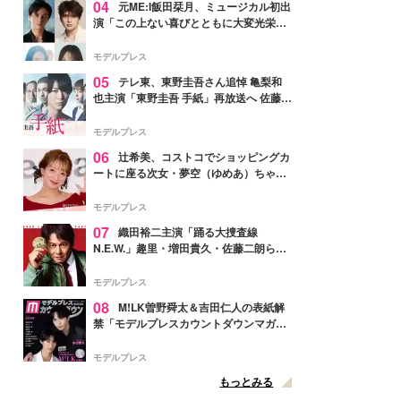
04
元ME:I飯田栞月、ミュージカル初出
演「この上ない喜びとともに大変光栄」
4年ぶり上演「ファントム」城田優らキ
ャスト発表
モデルプレス
05
テレ東、東野圭吾さん追悼 亀梨和
也主演「東野圭吾 手紙」再放送へ 佐藤隆
太・本田翼・中村倫也ら出演
モデルプレス
06
辻希美、コストコでショッピングカ
ートに座る次女・夢空（ゆめあ）ちゃん
の姿公開「乗りこなしてる感じが可愛す
ぎ」「成長を感じる」の声
モデルプレス
07
織田裕二主演「踊る大捜査線
N.E.W.」趣里・増田貴久・佐藤二朗ら新
メンバー紹介映像解禁 各キャラクター象
徴する“謎のキーワード”も
モデルプレス
08
M!LK曽野舜太＆吉田仁人の表紙解
禁「モデルプレスカウントダウンマガジ
ン」巻頭に登場
モデルプレス
もっとみる