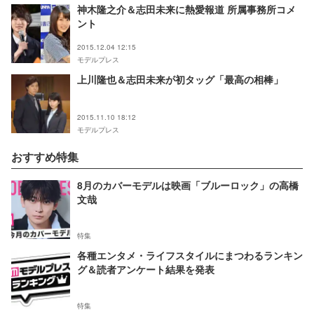
神木隆之介＆志田未来に熱愛報道 所属事務所コメ
ント
2015.12.04 12:15
モデルプレス
上川隆也＆志田未来が初タッグ「最高の相棒」
2015.11.10 18:12
モデルプレス
おすすめ特集
8月のカバーモデルは映画「ブルーロック」の高橋
文哉
特集
各種エンタメ・ライフスタイルにまつわるランキン
グ＆読者アンケート結果を発表
特集