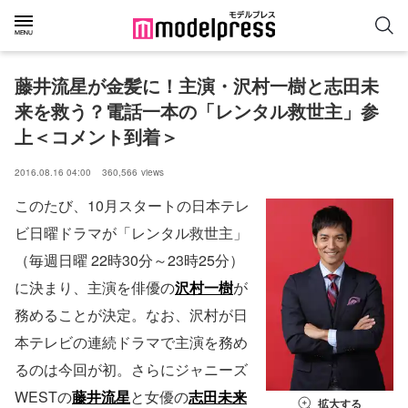
藤井流星が金髪に！主演・沢村一樹と志田未
来を救う？電話一本の「レンタル救世主」参
上＜コメント到着＞
2016.08.16 04:00
360,566
views
このたび、10月スタートの日本テレ
ビ日曜ドラマが「レンタル救世主」
（毎週日曜 22時30分～23時25分）
に決まり、主演を俳優の
沢村一樹
が
務めることが決定。なお、沢村が日
本テレビの連続ドラマで主演を務め
るのは今回が初。さらにジャニーズ
WESTの
藤井流星
と女優の
志田未来
拡大する