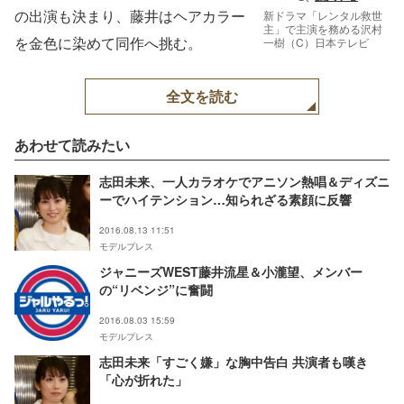
の出演も決まり、藤井はヘアカラー
新ドラマ「レンタル救世
主」で主演を務める沢村
を金色に染めて同作へ挑む。
一樹（C）日本テレビ
全文を読む
あわせて読みたい
志田未来、一人カラオケでアニソン熱唱＆ディズニ
ーでハイテンション…知られざる素顔に反響
2016.08.13 11:51
モデルプレス
ジャニーズWEST藤井流星＆小瀧望、メンバー
の“リベンジ”に奮闘
2016.08.03 15:59
モデルプレス
志田未来「すごく嫌」な胸中告白 共演者も嘆き
「心が折れた」