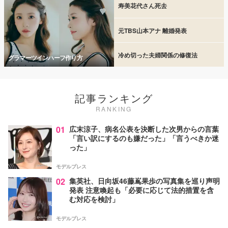
寿美花代さん死去
元TBS山本アナ 離婚発表
冷め切った夫婦関係の修復法
グラマーツインハーフ作り方
記事ランキング
RANKING
01
広末涼子、病名公表を決断した次男からの言葉
「言い訳にするのも嫌だった」「言うべきか迷
った」
モデルプレス
02
集英社、日向坂46藤嶌果歩の写真集を巡り声明
発表 注意喚起も「必要に応じて法的措置を含
む対応を検討」
モデルプレス