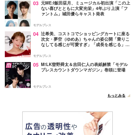
03
元ME:I飯田栞月、ミュージカル初出演「この上
ない喜びとともに大変光栄」4年ぶり上演「フ
ァントム」城田優らキャスト発表
モデルプレス
04
辻希美、コストコでショッピングカートに座る
次女・夢空（ゆめあ）ちゃんの姿公開「乗りこ
なしてる感じが可愛すぎ」「成長を感じる」の
声
モデルプレス
05
M!LK曽野舜太＆吉田仁人の表紙解禁「モデル
プレスカウントダウンマガジン」巻頭に登場
モデルプレス
もっとみる