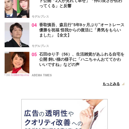
ト公開「2人が見れて幸せ」「仲の良さが伝わ
ってくる」と反響
モデルプレス
04
香取慎吾、森且行“5年9ヶ月ぶり”オートレース
優勝を祝福 怪我からの復活に「勇気をもらい
ました」【全文】
モデルプレス
05
石田ゆり子（56）、生活雑貨があふれる自宅を
公開 飼い猫の様子に「ハニちゃんおててかわ
いいですね」などの声
ABEMA TIMES
もっとみる