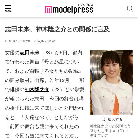
志田未来、神木隆之介との関係に言及
2016.07.06 16:32
674,927
views
女優の
志田未来
（23）が6日、都内
で行われた舞台『母と惑星につい
て、および自転する女たちの記録』
の囲み取材に出席。昨年12月、一部
で俳優の
神木隆之介
（23）との熱愛
が報じられた志田。今回の舞台は噂
の相手に観に来てほしいかと問われ
ると、「友達なので」としながら
拡大する
「前回の舞台も観に来てくれたの
神木隆之介との関係に言
及した志田未来（C）モ
で、今回も観に来てくれると嬉し
デルプレス