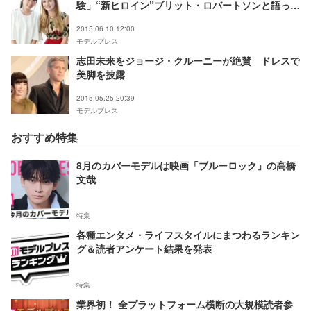
験」“新ヒロイン”ブリット・ロバートソンと語った
夢を叶える秘訣 モデルプレスインタビュー
2015.06.10 12:00
モデルプレス
志田未来をジョージ・クルーニーが絶賛 ドレスで
美脚を披露
2015.05.25 20:39
モデルプレス
おすすめ特集
8月のカバーモデルは映画「ブルーロック」の高橋
文哉
特集
各種エンタメ・ライフスタイルにまつわるランキン
グ＆読者アンケート結果を発表
特集
業界初！ 全プラットフォーム横断の大規模読者参