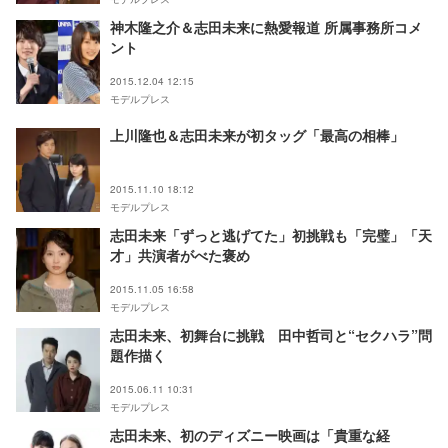
神木隆之介＆志田未来に熱愛報道 所属事務所コメ
ント
2015.12.04 12:15
モデルプレス
上川隆也＆志田未来が初タッグ「最高の相棒」
2015.11.10 18:12
モデルプレス
志田未来「ずっと逃げてた」初挑戦も「完璧」「天
才」共演者がべた褒め
2015.11.05 16:58
モデルプレス
志田未来、初舞台に挑戦 田中哲司と“セクハラ”問
題作描く
2015.06.11 10:31
モデルプレス
志田未来、初のディズニー映画は「貴重な経