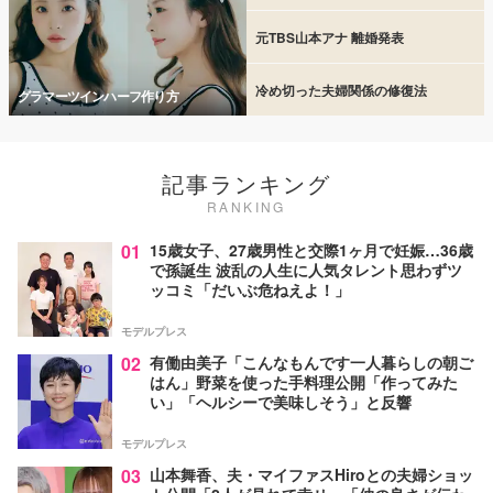
元TBS山本アナ 離婚発表
冷め切った夫婦関係の修復法
グラマーツインハーフ作り方
記事ランキング
RANKING
01
15歳女子、27歳男性と交際1ヶ月で妊娠…36歳
で孫誕生 波乱の人生に人気タレント思わずツ
ッコミ「だいぶ危ねえよ！」
モデルプレス
02
有働由美子「こんなもんです一人暮らしの朝ご
はん」野菜を使った手料理公開「作ってみた
い」「ヘルシーで美味しそう」と反響
モデルプレス
03
山本舞香、夫・マイファスHiroとの夫婦ショッ