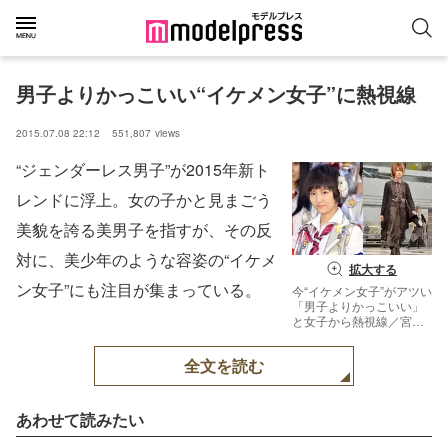
男子よりかっこいい“イケメン女子”に熱視線
2015.07.08 22:12
551,807
views
“ジェンダーレス男子”が2015年新ト
レンドに浮上。女の子かと見まごう
美貌を誇る美男子を指すが、その反
対に、美少年のような容姿の“イケメ
拡大する
ン女子”にも注目が集まっている。
今“イケメン女子”がアツい
「男子よりかっこいい」
と女子から熱視線／宮澤
佐江（左）、ルウト【モ
デルプレス】
全文を読む
あわせて読みたい