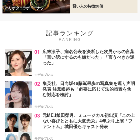
賢い人の特徴20個
ハリポタコラボドーナツ
記事ランキング
RANKING
01
広末涼子、病名公表を決断した次男からの言葉
「言い訳にするのも嫌だった」「言うべきか迷
った」
モデルプレス
02
集英社、日向坂46藤嶌果歩の写真集を巡り声明
発表 注意喚起も「必要に応じて法的措置を含
む対応を検討」
モデルプレス
03
元ME:I飯田栞月、ミュージカル初出演「この上
ない喜びとともに大変光栄」4年ぶり上演「フ
ァントム」城田優らキャスト発表
モデルプレス