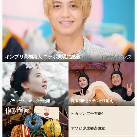
キンプリ高橋海人 コラボ実現に感激
「ブラッサム」ポスター公開
深澤 有田とのテンポ手応え
ヒカキン 二千万寄付
アソビ 米国拠点設立