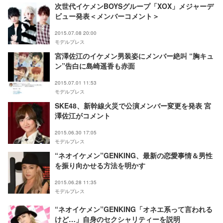
次世代イケメンBOYSグループ「XOX」メジャーデ
ビュー発表＜メンバーコメント＞
2015.07.08 20:00
モデルプレス
宮澤佐江のイケメン男装姿にメンバー絶叫 “胸キュ
ン”告白に島崎遥香も赤面
2015.07.01 11:53
モデルプレス
SKE48、新幹線火災で公演メンバー変更を発表 宮
澤佐江がコメント
2015.06.30 17:05
モデルプレス
“ネオイケメン”GENKING、最新の恋愛事情＆男性
を振り向かせる方法を明かす
2015.06.28 11:35
モデルプレス
“ネオイケメン”GENKING「オネエ系って言われる
けど…」自身のセクシャリティーを説明