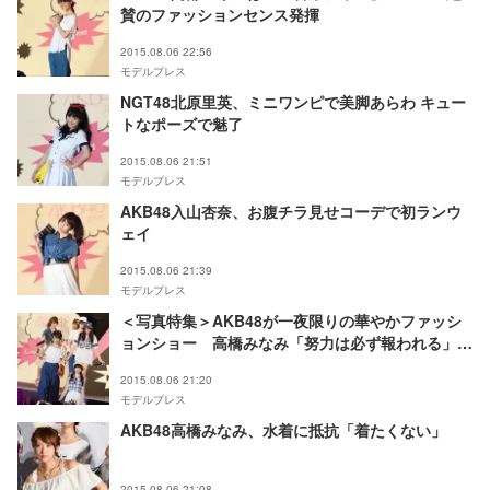
賛のファッションセンス発揮
2015.08.06 22:56
モデルプレス
NGT48北原里英、ミニワンピで美脚あらわ キュー
トなポーズで魅了
2015.08.06 21:51
モデルプレス
AKB48入山杏奈、お腹チラ見せコーデで初ランウ
ェイ
2015.08.06 21:39
モデルプレス
＜写真特集＞AKB48が一夜限りの華やかファッシ
ョンショー 高橋みなみ「努力は必ず報われる」再
び
2015.08.06 21:20
モデルプレス
AKB48高橋みなみ、水着に抵抗「着たくない」
2015.08.06 21:08