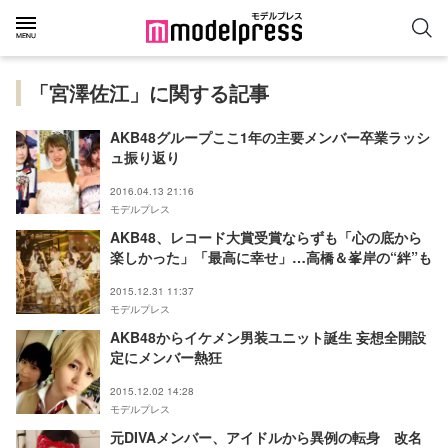
「宮澤佐江」に関する記事
AKB48グループここ1年の主要メンバー卒業ラッシ
ュ振り返り
2016.04.13 21:16
モデルプレス
AKB48、レコード大賞受賞ならずも「心の底から
楽しかった」「最高に幸せ」…高橋＆峯岸の“絆”も
2015.12.31 11:37
モデルプレス
AKB48からイケメン男装ユニット誕生 妄想全開設
定にメンバー熱狂
2015.12.02 14:28
モデルプレス
元DIVAメンバー、アイドルから異例の転身 改名