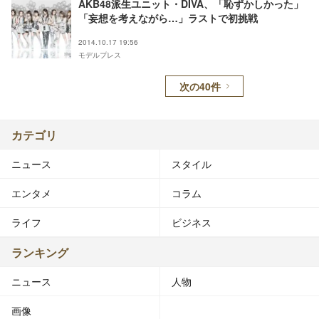
AKB48派生ユニット・DIVA、「恥ずかしかった」
「妄想を考えながら…」ラストで初挑戦
2014.10.17 19:56
モデルプレス
次の40件
カテゴリ
ニュース
スタイル
エンタメ
コラム
ライフ
ビジネス
ランキング
ニュース
人物
画像