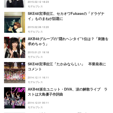
2015.02.12 18:23
モデルプレス
SKE48宮澤佐江、セカオワFukaseの「ドラゲナ
イ」ものまねが話題に
2015.02.06 13:20
モデルプレス
AKB48グループの“隠れヘンタイ”1位は？「刺激を
求めちゃう」
2015.01.21 19:18
モデルプレス
SKE48宮澤佐江「たかみならしい」 卒業発表に
コメント
2014.12.11 16:11
モデルプレス
AKB48派生ユニット・DIVA、涙の解散ライブ ラ
ストは大島優子作詞曲
2014.12.01 00:11
モデルプレス