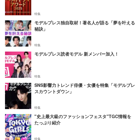
特集
モデルプレス独自取材！著名人が語る「夢を叶える
秘訣」
特集
モデルプレス読者モデル 新メンバー加入！
特集
SNS影響力トレンド俳優・女優を特集「モデルプレ
スカウントダウン」
特集
"史上最大級のファッションフェスタ"TGC情報を
たっぷり紹介
特集