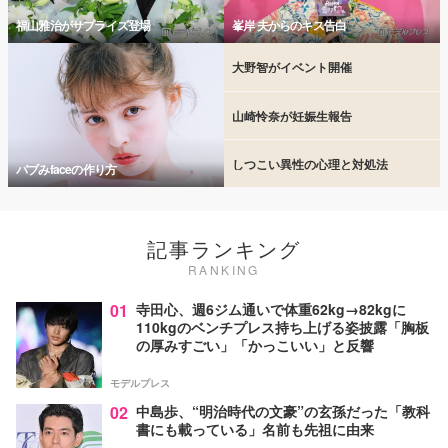
福山雅治がサプライズ登場
峯岸 夫からのキス告白
大野智がイベント開催
山崎怜奈が妊娠生報告
しつこい異性の心理と対処法
バブみfaceの作り方
記事ランキング
RANKING
01
寺田心、週6ジム通いで体重62kg→82kgに
110kgのベンチプレス持ち上げる姿披露「胸板
の厚みすごい」「かっこいい」と反響
モデルプレス
02
中島歩、“明治時代の文豪”の玄孫だった「教科
書にも載っている」名前も先祖に由来