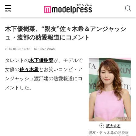
木下優樹菜、“親友”佐々木希＆アンジャッシ
ュ・渡部の熱愛報道にコメント
2015.04.25 14:48
693,557
views
タレントの
木下優樹菜
が、モデルで
女優の
佐々木希
とお笑いコンビ・ア
ンジャッシュ渡部建の熱愛報道にコ
メントした。
拡大する
親友・佐々木希の熱愛報