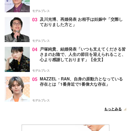
モデルプレス
03
及川光博、再婚発表 お相手は妊娠中「交際し
ておりました方と」
モデルプレス
04
戸塚純貴、結婚発表「いつも支えてくださる皆
さまのお陰で、人生の節目を迎えられること、
心より感謝しております」【全文】
モデルプレス
05
MAZZEL・RAN、自身の原動力となっている
存在とは「1番身近で1番偉大な存在」
モデルプレス
もっとみる