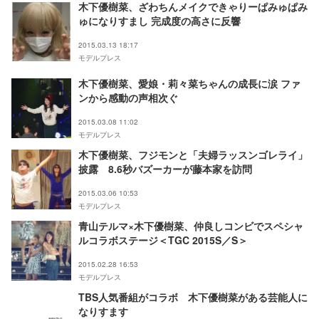
木下優樹菜、ざわちんメイクできゃりーぱみゅぱみ
ゅになりすまし 完成度の高さに反響
2015.03.13 18:17
モデルプレス
木下優樹菜、愛娘・莉々菜ちゃんの成長に涙 ファ
ンから感動の声相次ぐ
2015.03.08 11:02
モデルプレス
木下優樹菜、フジモンと「夫婦ラッスンゴレライ」
披露 8.6秒バズーカーが藤本家を訪問
2015.03.06 10:53
モデルプレス
青山テルマ×木下優樹菜、仲良しコンビでスペシャ
ルコラボステージ＜TGC 2015S／S＞
2015.02.28 16:53
モデルプレス
TBS人気番組がコラボ 木下優樹菜がある芸能人に
なりすます