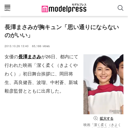
長澤まさみが胸キュン「思い通りにならない
のがいい」
2013.10.26 13:40
65,186
views
女優の
長澤まさみ
が26日、都内にて
行われた映画「潔く柔く（きよくや
わく）」初日舞台挨拶に、岡田将
生、高良健吾、波瑠、中村蒼、新城
毅彦監督とともに出席した。
拡大する
映画「潔く柔く（きよく