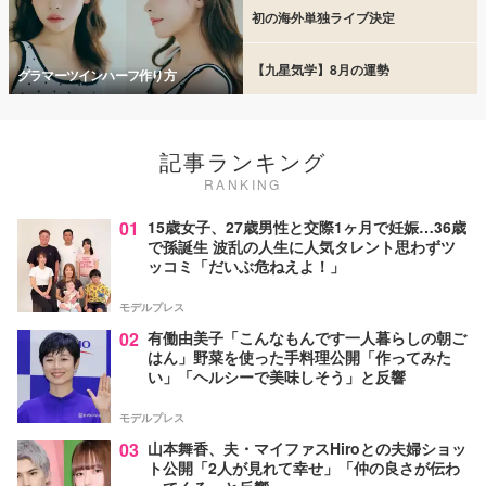
初の海外単独ライブ決定
【九星気学】8月の運勢
グラマーツインハーフ作り方
記事ランキング
RANKING
01
15歳女子、27歳男性と交際1ヶ月で妊娠…36歳
で孫誕生 波乱の人生に人気タレント思わずツ
ッコミ「だいぶ危ねえよ！」
モデルプレス
02
有働由美子「こんなもんです一人暮らしの朝ご
はん」野菜を使った手料理公開「作ってみた
い」「ヘルシーで美味しそう」と反響
モデルプレス
03
山本舞香、夫・マイファスHiroとの夫婦ショッ
ト公開「2人が見れて幸せ」「仲の良さが伝わ