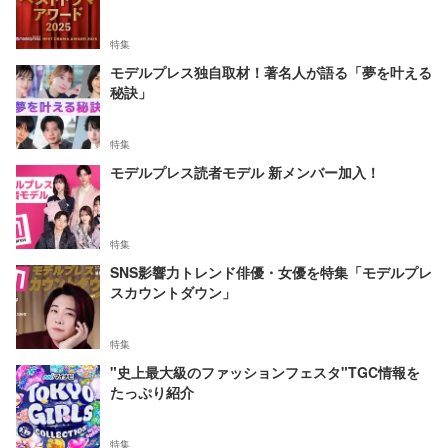
特集
モデルプレス独自取材！著名人が語る「夢を叶える
秘訣」
特集
モデルプレス読者モデル 新メンバー加入！
特集
SNS影響力トレンド俳優・女優を特集「モデルプレ
スカウントダウン」
特集
"史上最大級のファッションフェスタ"TGC情報を
たっぷり紹介
特集