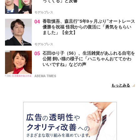
ってくる」と反響
モデルプレス
04
香取慎吾、森且行“5年9ヶ月ぶり”オートレース
優勝を祝福 怪我からの復活に「勇気をもらい
ました」【全文】
モデルプレス
05
石田ゆり子（56）、生活雑貨があふれる自宅を
公開 飼い猫の様子に「ハニちゃんおててかわ
いいですね」などの声
ABEMA TIMES
もっとみる