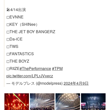
🎤4/14出演
◻EVNNE
◻KEY（SHINee）
◻THE JET BOY BANGERZ
◻Da-iCE
◻TWS
◻FANTASTICS
◻THE BOYZ
◻RIIZE
#ThePerformance
#TPM
pic.twitter.com/LPLrJVxecz
— モデルプレス (@modelpress)
2024年4月9日