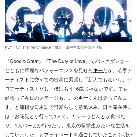
KEY（C）The Performance／撮影：田中聖太郎写真事務所
『Good＆Great』『The Duty of Love』でバックダンサー
とともに華麗なパフォーマンスを見せた
キー
だが、若手ア
ーティストに交えての出演に緊張し「新人でもないし、ソ
ロアーティストだし、僕はもう16歳じゃないです。でも
頑張って今日のステージも、この
キー
くんは走ってみま
す」と流暢な日本語で可愛らしく意気込み。日本滞在時に
は「お花見とか行って1人で。カレーうどんとか食べた
り。1人バーとか行ったり、東京の留学生みたいな生活を
していました」とプライベートを過ごしていたことも明か