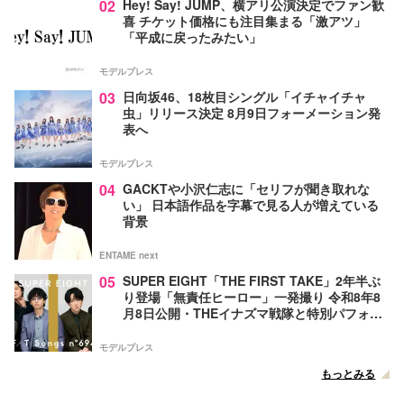
02
Hey! Say! JUMP、横アリ公演決定でファン歓
喜 チケット価格にも注目集まる「激アツ」
「平成に戻ったみたい」
モデルプレス
03
日向坂46、18枚目シングル「イチャイチャ
虫」リリース決定 8月9日フォーメーション発
表へ
モデルプレス
04
GACKTや小沢仁志に「セリフが聞き取れな
い」 日本語作品を字幕で見る人が増えている
背景
ENTAME next
05
SUPER EIGHT「THE FIRST TAKE」2年半ぶ
り登場「無責任ヒーロー」一発撮り 令和8年8
月8日公開・THEイナズマ戦隊と特別パフォー
マンス
モデルプレス
もっとみる