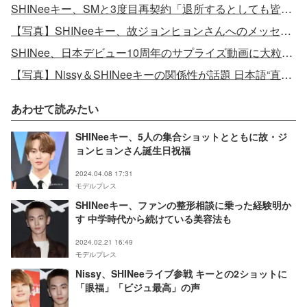
SHINeeキー、SMと3度目再契約「退所するとしても皆一緒に」
【写真】SHINeeキー、故ジョンヒョンさんへのメッセージ公開
SHINee、日本デビュー10周年のサプライズ動画に大粒の涙
【写真】Nissy＆SHINeeキーの関係性が話題 日本語“直筆メッセージ”にも注目集まる
あわせて読みたい
SHINeeキー、5人の集合ショットとともに故・ジ
ョンヒョンさん誕生日祝福
2024.04.08 17:31
モデルプレス
SHINeeキー、ファンの整形相談に乗った経験明か
す 中学時代から続けている美容法も
2024.02.21 16:49
モデルプレス
Nissy、SHINeeライブ参戦 キーとの2ショットに
「眼福」「ビジュ最高」の声