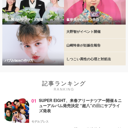
福山雅治がサプライズ登場
峯岸 夫からのキス告白
大野智がイベント開催
山崎怜奈が妊娠生報告
しつこい異性の心理と対処法
バブみfaceの作り方
記事ランキング
RANKING
01
SUPER EIGHT、来春アリーナツアー開催＆ニ
ューアルバム発売決定 “超八”の日にサプライ
ズ発表
モデルプレス