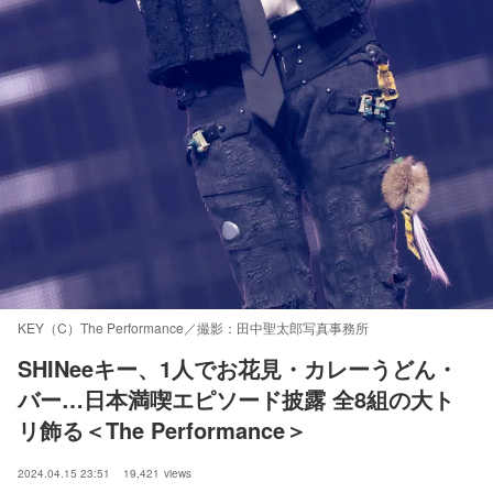
KEY（C）The Performance／撮影：田中聖太郎写真事務所
SHINeeキー、1人でお花見・カレーうどん・
バー…日本満喫エピソード披露 全8組の大ト
リ飾る＜The Performance＞
2024.04.15 23:51
19,421
views