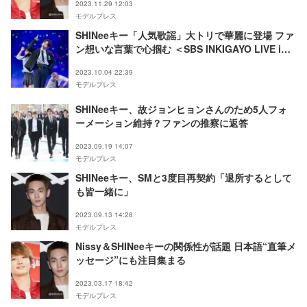
2023.11.29 12:03
モデルプレス
SHINeeキー「人気歌謡」大トリで華麗に登場 ファ
ン想いな言葉で心掴む ＜SBS INKIGAYO LIVE in
TOKYO＞
2023.10.04 22:39
モデルプレス
SHINeeキー、故ジョンヒョンさんのため5人フォ
ーメーション維持？ファンの推察に返答
2023.09.19 14:07
モデルプレス
SHINeeキー、SMと3度目再契約「退所するとして
も皆一緒に」
2023.09.13 14:28
モデルプレス
Nissy＆SHINeeキーの関係性が話題 日本語“直筆メ
ッセージ”にも注目集まる
2023.03.17 18:42
モデルプレス