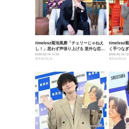
timelesz菊池風磨「チェリーじゃねえ
timele
し！」思わず声張り上げる 意外な恋愛
く手つなぎ
の価値観明かす【ラブパワーキングダ
地蔵とお狐
2026.02.19 14:53
2026.02.18 12
モデルプレス
モデルプレス
ム2】