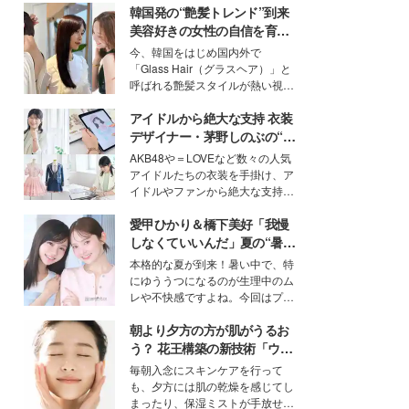
韓国発の“艶髪トレンド”到来
美容好きの女性の自信を育む
「ヘアケア事情」って？
今、韓国をはじめ国内外で
「Glass Hair（グラスヘア）」と
呼ばれる艶髪スタイルが熱い視線
を集めています。メイクやファッ
アイドルから絶大な支持 衣装
ションの完成度を高めるベースと
して、“髪そのものの美しさ”に改
デザイナー・茅野しのぶの“可
めて注目する人が増えている様
愛い”を作る美学＜「シチズン
AKB48や＝LOVEなど数々の人気
子。今回は、そんな憧れの艶やか
クロスシー」インタビュー＞
アイドルたちの衣装を手掛け、ア
な髪を日常で叶える、美容好きの
イドルやファンから絶大な支持を
女性たちのヘアケア事情を紹介し
得る、株式会社オサレカンパニー
ます。
愛甲ひかり＆橋下美好「我慢
取締役兼クリエイティブディレク
ター・茅野しのぶ。一人ひとりの
しなくていいんだ」夏の“暑さ
個性に寄り添い、魅力を引き出す
対策”の新しい選択肢とは？
本格的な夏が到来！暑い中で、特
衣装作りは、多くの女性たちに勇
にゆううつになるのが生理中のム
気と自信を与え続けている。
レや不快感ですよね。今回はプラ
イベートでも仲良しで旅行好きな
朝より夕方の方が肌がうるお
モデル・愛甲ひかりさんと橋下美
好さんを迎えて本音で女子会トー
う？ 花王構築の新技術「ウォ
ク。猛暑のお出かけを快適に過ご
ーターキャプチャリングスキ
毎朝入念にスキンケアを行って
すヒントや、2人が感動した夏の
ン（捕水肌）」がスキンケア
も、夕方には肌の乾燥を感じてし
生理の新常識にも迫りました。
の常識を変える予感
まったり、保湿ミストが手放せな