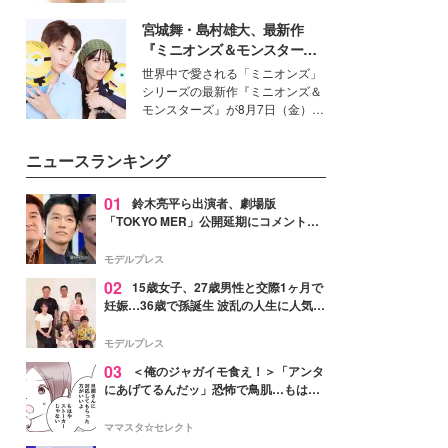
いという読者も多いのでは？そん
宮城舞・島村雄大、最新作
な美容の常識を大きく変える可能
性を秘めた、革新的な「Water
『ミニオンズ＆モンスター
Capturing Skin（ウォーターキャ
ズ』の魅力熱弁 ハチャメチャ
世界中で愛される「ミニオンズ」
プチャリングスキン：捕水肌）」
だけじゃない“友情と絆”に感
シリーズの最新作『ミニオンズ＆
技術を、花王が構築した。
動
モンスターズ』が8月7日（金）に
公開。モデルプレスでは、“大のミ
ニオン好き”という共通点を持つモ
ニュースランキング
デルの宮城舞と島村雄大の特別対
談をお届け！それぞれの視点か
ら、今作ならではの魅力や予想外
01
鈴木亮平ら出演者、劇場版
の感動をもたらす奥深いストーリ
「TOKYO MER」公開延期にコメント
ーについて熱く語り合ってもらっ
「現実のヒーローたちにチームMERから
た。
最大の敬意とエールを」
モデルプレス
02
15歳女子、27歳男性と交際1ヶ月で
妊娠…36歳で孫誕生 波乱の人生に人気タ
レント思わずツッコミ「だいぶ危ねえ
よ！」
モデルプレス
03
＜俺のジャガイモ食え！＞「アンタ
にあげてるんだッ」恐怖で鳥肌…もはや
ストーカー？【第3話まんが】
ママスタ☆セレクト