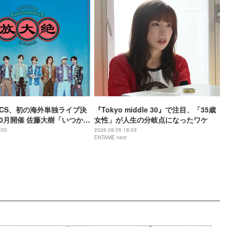
TICS、初の海外単独ライブ決
『Tokyo middle 30』で注目、「35歳
10月開催 佐藤大樹「いつか実
女性」が人生の分岐点になったワケ
と思っていた」
:00
2026.08.05 18:03
ENTAME next