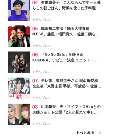
04
有働由美子「こんなもんです一人暮
らしの朝ごはん」野菜を使った手料理公
開「作ってみたい」「ヘルシーで美味し
そう」と反響
モデルプレス
05
織田裕二主演「踊る大捜査線
N.E.W.」趣里・増田貴久・佐藤二朗ら新
メンバー紹介映像解禁 各キャラクター象
徴する“謎のキーワード”も
モデルプレス
06
「No No Girls」ASHA＆
KOKONA、デビュー決定 ユニット・
TAKARAとしてセルフプロデュース楽曲
リリースへ
モデルプレス
07
テレ東、東野圭吾さん追悼 亀梨和
也主演「東野圭吾 手紙」再放送へ 佐藤隆
太・本田翼・中村倫也ら出演
モデルプレス
08
山本舞香、夫・マイファスHiroとの
夫婦ショット公開「2人が見れて幸せ」
「仲の良さが伝わってくる」と反響
モデルプレス
もっとみる