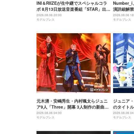
INI＆RIIZEが生中継でスペシャルコラ
Number
ボ 8月13日放送音楽番組「STAR」出演
演詳細解禁
アーティスト発表
2026.08.06 20:00
2026.08.06 18
モデルプレス
モデルプレス
元木湧・安嶋秀生・内村颯太らジュニ
ジュニア・
ア9人「Three」開幕 3人制作の新曲＆
のタイトル
手描きセットに込めた想い「もっと前
番」を例に
2026.08.06 04:00
2026.08.06 04
モデルプレス
モデルプレス
に進んで夢を掴みたい」【ゲネプロレ
【Three】
ポ】