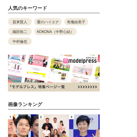
人気のキーワード
賀来賢人
愛のハイエナ
有働由美子
織田裕二
KOKONA（中野心結）
中村倫也
画像ランキング
1
2
3