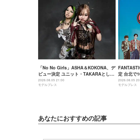
「No No Girls」ASHA＆KOKONA、デ
FANTAS
ビュー決定 ユニット・TAKARAとして
定 台北で
セルフプロデュース楽曲リリースへ
現させたい
2026.08.05 21:00
2026.08.05 20
モデルプレス
モデルプレス
あなたにおすすめの記事