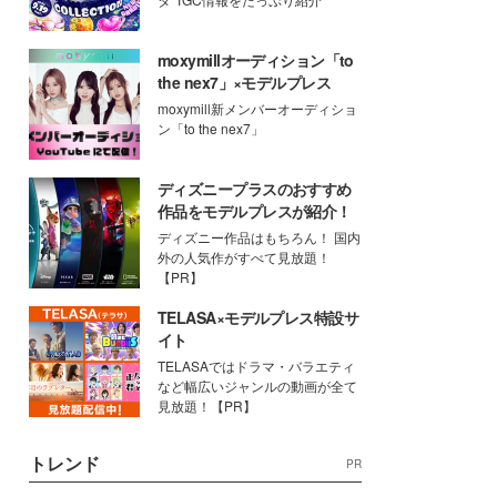
moxymillオーディション「to
the nex7」×モデルプレス
moxymill新メンバーオーディショ
ン「to the nex7」
ディズニープラスのおすすめ
作品をモデルプレスが紹介！
ディズニー作品はもちろん！ 国内
外の人気作がすべて見放題！
【PR】
TELASA×モデルプレス特設サ
イト
TELASAではドラマ・バラエティ
など幅広いジャンルの動画が全て
見放題！【PR】
トレンド
PR