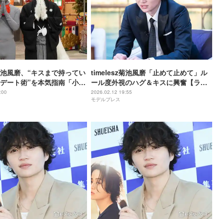
sz菊池風磨、“キスまで持ってい
timelesz菊池風磨「止めて止めて」ル
デート術”を本気指南「小峠
ール度外視のハグ＆キスに興奮【ラブ
風磨」4週連続で放送決定
パワーキングダム2】
:00
2026.02.12 19:55
モデルプレス