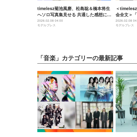
timelesz菊池風磨、松島聡＆橋本将生
＜timel
へソロ写真集見せる 共通した感想に複
会全文＞「
雑な表情「2人ともしきりに言うもんで
真集を30
2026.02.08 04:00
2026.02.08 04
モデルプレス
モデルプレス
すから」【Latido】
望は“5大ド
「音楽」カテゴリーの最新記事