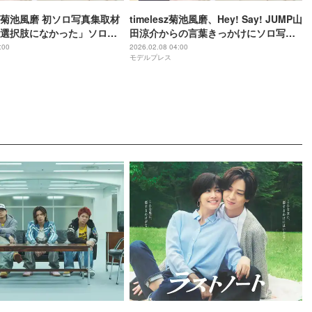
esz菊池風磨 初ソロ写真集取材
timelesz菊池風磨、Hey! Say! JUMP山
選択肢になかった」ソロ写
田涼介からの言葉きっかけにソロ写真
歳で出した理由 10年以内の野
集決意「カッコつけてんなって言われ
:00
2026.02.08 04:00
モデルプレス
ーム”【Latido】
るような気がします」【Latido】