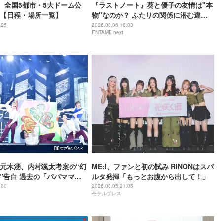
_i、全国5都市・5大ドーム公
『ラストノート』葵と優子の友情は"本
【日程・場所一覧】
物"なのか？ ふたりの関係に潜む違和
感の正体
:25
2026.08.06 18:03
ENTAME next
元木湧、内村颯太考案の“幻
ME:I、ファンと初の試み RINONはスパ
”告白 過去の「パパママ一
ルタ発揮「もっとお腹から出して！」
「颯太の作戦は成功」
:00
2026.08.05 21:05
モデルプレス