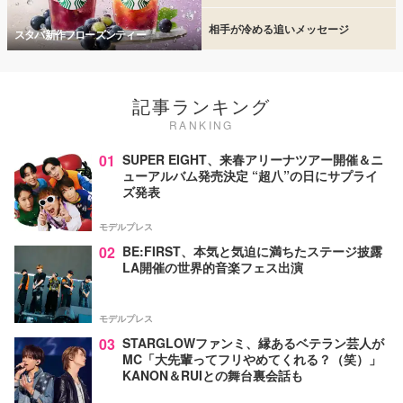
相手が冷める追いメッセージ
スタバ新作フローズンティー
記事ランキング
RANKING
01
SUPER EIGHT、来春アリーナツアー開催＆ニ
ューアルバム発売決定 “超八”の日にサプライ
ズ発表
モデルプレス
02
BE:FIRST、本気と気迫に満ちたステージ披露
LA開催の世界的音楽フェス出演
モデルプレス
03
STARGLOWファンミ、縁あるベテラン芸人が
MC「大先輩ってフリやめてくれる？（笑）」
KANON＆RUIとの舞台裏会話も