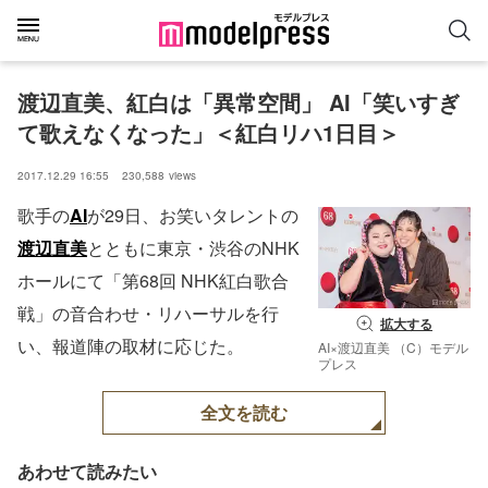
渡辺直美、紅白は「異常空間」 AI「笑いすぎ
て歌えなくなった」＜紅白リハ1日目＞
2017.12.29 16:55
230,588
views
歌手の
AI
が29日、お笑いタレントの
渡辺直美
とともに東京・渋谷のNHK
ホールにて「第68回 NHK紅白歌合
戦」の音合わせ・リハーサルを行
拡大する
い、報道陣の取材に応じた。
AI×渡辺直美 （C）モデル
プレス
全文を読む
あわせて読みたい