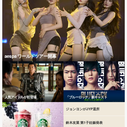
aespa ワールドツアー開幕
人気アイドルが初登場
「ブルーロック」新キャスト
ジョンヨンがJYP退所
鈴木友菜 第1子妊娠発表