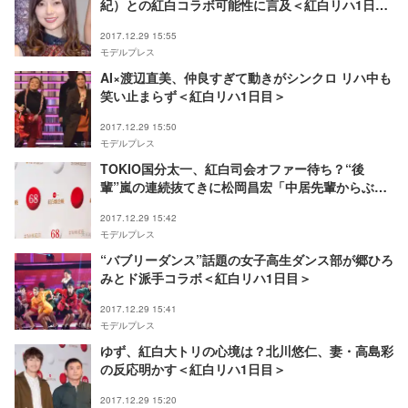
紀）との紅白コラボ可能性に言及＜紅白リハ1日目
＞
2017.12.29 15:55
モデルプレス
AI×渡辺直美、仲良すぎて動きがシンクロ リハ中も
笑い止まらず＜紅白リハ1日目＞
2017.12.29 15:50
モデルプレス
TOKIO国分太一、紅白司会オファー待ち？“後
輩”嵐の連続抜てきに松岡昌宏「中居先輩からぶっ
飛んだ」＜紅白リハ1日目＞
2017.12.29 15:42
モデルプレス
“バブリーダンス”話題の女子高生ダンス部が郷ひろ
みとド派手コラボ＜紅白リハ1日目＞
2017.12.29 15:41
モデルプレス
ゆず、紅白大トリの心境は？北川悠仁、妻・高島彩
の反応明かす＜紅白リハ1日目＞
2017.12.29 15:20