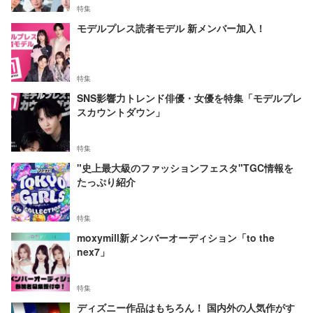
特集
モデルプレス読者モデル 新メンバー加入！
特集
SNS影響力トレンド俳優・女優を特集「モデルプレ
スカウントダウン」
特集
"史上最大級のファッションフェスタ"TGC情報を
たっぷり紹介
特集
moxymill新メンバーオーディション「to the
nex7」
特集
ディズニー作品はもちろん！ 国内外の人気作がす