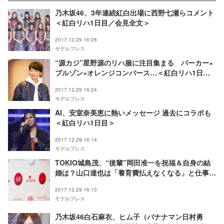
乃木坂46、3年連続紅白出場に西野七瀬らコメント
＜紅白リハ1日目／会見全文＞
2017.12.29 16:28
モデルプレス
“源カジ”星野源のリハ服に注目集まる パーカー×
ブルゾン×オレンジコンバース…＜紅白リハ1日目
＞
2017.12.29 16:24
モデルプレス
AI、安室奈美恵に熱いメッセージ 過去にコラボも
＜紅白リハ1日目＞
2017.12.29 16:14
モデルプレス
TOKIO城島茂、“後輩”岡田准一を祝福＆自身の結
婚は？山口達也は「養育費払えなくなる」と仕事に
意気込む＜紅白リハ1日目＞
2017.12.29 16:13
モデルプレス
乃木坂46白石麻衣、ヒム子（バナナマン日村勇