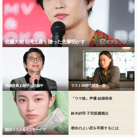
佐藤大樹 台湾土産を贈った先輩明かす
再婚発表 お相手は妊娠中
ラスト30秒で状況一変
「ウマ娘」声優 結婚発表
鈴木砂羽 子宮筋腫摘出
都合のよい恋を卒業するには
朝活コスメ＆インナーケア