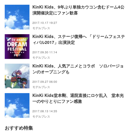
KinKi Kids、9年ぶり単独カウコン含むドーム4公
演開催決定にファン歓喜
2017.10.17 19:27
モデルプレス
KinKi Kids、ステージ復帰へ 「ドリームフェステ
ィバル2017」出演決定
2017.09.30 11:14
モデルプレス
KinKi Kids、人気アニメとコラボ ソロバージョ
ンのオープニングも
2017.09.27 06:00
モデルプレス
KinKi Kids堂本剛、退院直後にロケ乱入 堂本光
一のやりとりにファン感激
2017.08.13 14:35
モデルプレス
おすすめ特集