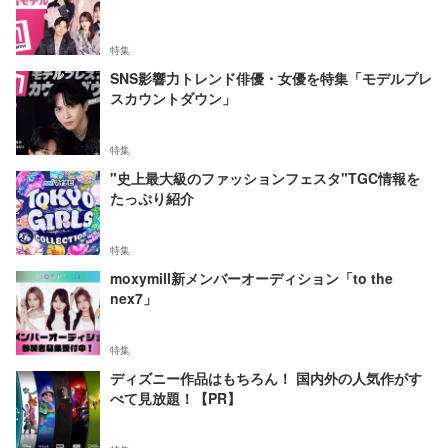
特集
SNS影響力トレンド俳優・女優を特集「モデルプレ
スカウントダウン」
特集
"史上最大級のファッションフェスタ"TGC情報を
たっぷり紹介
特集
moxymill新メンバーオーディション「to the
nex7」
特集
ディズニー作品はもちろん！ 国内外の人気作がす
べて見放題！【PR】