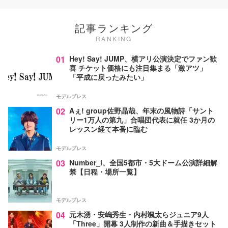
記事ランキング
RANKING
01
Hey! Say! JUMP、横アリ公演決定でファン歓
喜 チケット価格にも注目集まる「激アツ」
「平成に戻ったみたい」
モデルプレス
02
Aぇ! group佐野晶哉、年末の風物詩「サント
リー1万人の第九」合唱団代表に就任 3か月の
レッスン経て本番に臨む
モデルプレス
03
Number_i、全国5都市・5大ドーム公演詳細解
禁【日程・場所一覧】
モデルプレス
04
元木湧・安嶋秀生・内村颯太らジュニア9人
「Three」開幕 3人制作の新曲＆手描きセット