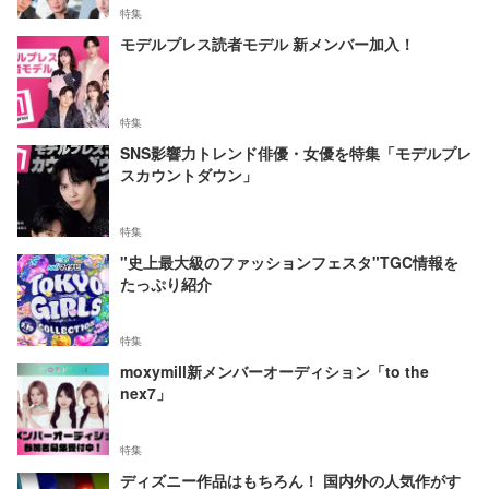
特集
モデルプレス読者モデル 新メンバー加入！
特集
SNS影響力トレンド俳優・女優を特集「モデルプレ
スカウントダウン」
特集
"史上最大級のファッションフェスタ"TGC情報を
たっぷり紹介
特集
moxymill新メンバーオーディション「to the
nex7」
特集
ディズニー作品はもちろん！ 国内外の人気作がす