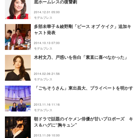
底ホームレスの復讐劇
2014.12.01 05:00
モデルプレス
多部未華子＆綾野剛「ピース オブ ケイク」追加キ
ャスト発表
2014.10.13 07:00
モデルプレス
木村文乃、戸惑いを告白「素直に喜べなかった」
2014.02.06 21:56
モデルプレス
「ごちそうさん」東出昌大、プライベートを明かす
2013.11.16 11:16
モデルプレス
朝ドラで話題のイケメン俳優が甘いプロポーズ キ
ス＆ハグに“胸キュン”
2013.11.09 10:00