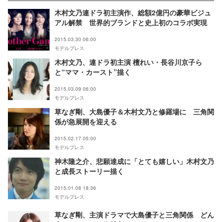
木村文乃連ドラ初主演作、総額2億円の豪華ビジュ
アル解禁 世界的ブランドと史上初のコラボ実現
2015.03.30 06:00
モデルプレス
木村文乃、連ドラ初主演 檀れい・長谷川京子ら
と“ママ・カースト”描く
2015.03.09 06:00
モデルプレス
草なぎ剛、大島優子＆木村文乃と修羅場に 三角関
係が急展開を迎える
2015.02.17 05:00
モデルプレス
神木隆之介、悲願達成に「とても嬉しい」木村文乃
と成長ストーリー描く
2015.01.08 18:36
モデルプレス
草なぎ剛、主演ドラマで大島優子と三角関係 どん