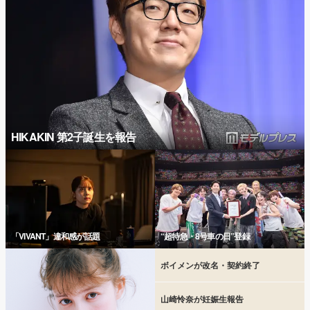
HIKAKIN 第2子誕生を報告
「VIVANT」違和感が話題
“超特急・8号車の日”登録
ボイメンが改名・契約終了
山崎怜奈が妊娠生報告