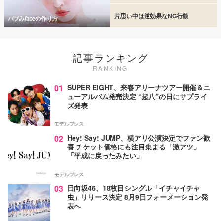
片思い中は逆効果なNG行動
バブみfaceの作り方
記事ランキング
RANKING
01
SUPER EIGHT、来春アリーナツアー開催＆ニ
ューアルバム発売決定 “超八”の日にサプライ
ズ発表
モデルプレス
02
Hey! Say! JUMP、横アリ公演決定でファン歓
喜 チケット価格にも注目集まる「激アツ」
「平成に戻ったみたい」
モデルプレス
03
日向坂46、18枚目シングル「イチャイチャ
虫」リリース決定 8月9日フォーメーション発
表へ