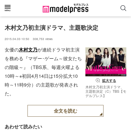
木村文乃初主演ドラマ、主題歌決定
2015.04.03 10:50
308,753
views
女優の
木村文乃
が連続ドラマ初主演
を務める『マザー･ゲーム～彼女たち
の階級～』（TBS系、毎週火曜よる
10時～※初回4月14日は15分拡大10
拡大する
時～11時9分）の主題歌が発表され
木村文乃初主演ドラマ、
主題歌決定（C）TBS【モ
た。
デルプレス】
全文を読む
あわせて読みたい