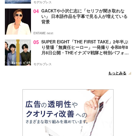
モデルプレス
04
GACKTや小沢仁志に「セリフが聞き取れな
い」 日本語作品を字幕で見る人が増えている
背景
ENTAME next
05
SUPER EIGHT「THE FIRST TAKE」2年半ぶ
り登場「無責任ヒーロー」一発撮り 令和8年8
月8日公開・THEイナズマ戦隊と特別パフォー
マンス
モデルプレス
もっとみる