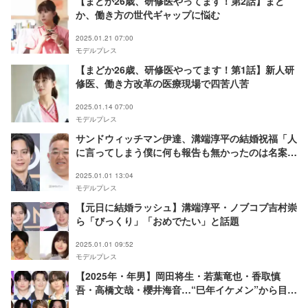
【まどか26歳、研修医やってます！第2話】まど
か、働き方の世代ギャップに悩む
2025.01.21 07:00
モデルプレス
【まどか26歳、研修医やってます！第1話】新人研
修医、働き方改革の医療現場で四苦八苦
2025.01.14 07:00
モデルプレス
サンドウィッチマン伊達、溝端淳平の結婚祝福「人
に言ってしまう僕に何も報告も無かったのは名案で
したね」
2025.01.01 13:04
モデルプレス
【元日に結婚ラッシュ】溝端淳平・ノブコブ吉村崇
ら「びっくり」「おめでたい」と話題
2025.01.01 09:52
モデルプレス
【2025年・年男】岡田将生・若葉竜也・香取慎
吾・高橋文哉・櫻井海音…“巳年イケメン”から目が
離せない