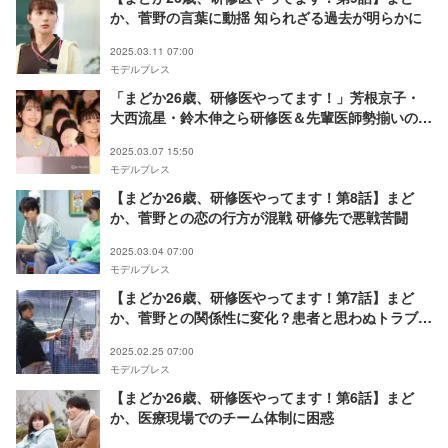
か、菅野の言葉に動揺 知られざる過去が明らかに
2025.03.11 07:00
モデルプレス
「まどか26歳、研修医やってます！」芳根京子・
大西流星・鈴木伸之ら研修医＆先輩医師勢揃いのプ
リクラ公開「すごい豪華」「欲しい」と反響続々
2025.03.07 15:50
モデルプレス
【まどか26歳、研修医やってます！第8話】まど
か、菅野との恋の行方が混戦 研修先で悪戦苦闘
2025.03.04 07:00
モデルプレス
【まどか26歳、研修医やってます！第7話】まど
か、菅野との関係性に変化？患者と思わぬトラブル
発生
2025.02.25 07:00
モデルプレス
【まどか26歳、研修医やってます！第6話】まど
か、医療現場でのチーム体制に困惑