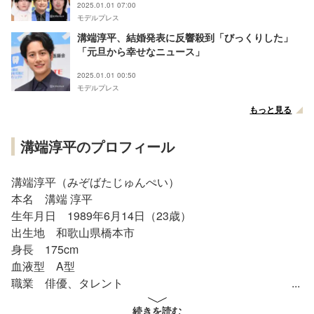
2025.01.01 07:00
モデルプレス
溝端淳平、結婚発表に反響殺到「びっくりした」
「元旦から幸せなニュース」
2025.01.01 00:50
モデルプレス
もっと見る
溝端淳平のプロフィール
溝端淳平（みぞばたじゅんぺい）
本名 溝端 淳平
生年月日 1989年6月14日（23歳）
出生地 和歌山県橋本市
身長 175cm
血液型 A型
職業 俳優、タレント
ジャンル テレビドラマ・映画・バラエティ番組
続きを読む