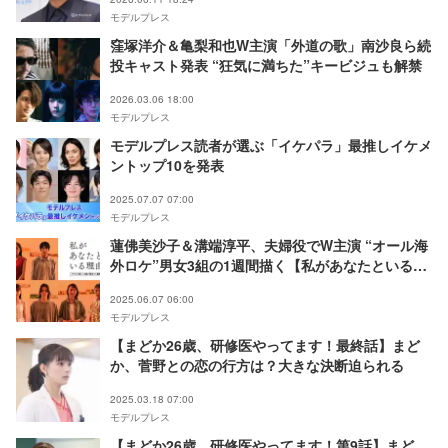
モデルプレス
窪塚洋介＆亀梨和也W主演「外道の歌」南沙良ら続
投キャスト発表 “狂気に満ちた”キービジュも解禁
2026.03.06 18:00
モデルプレス
モデルプレス読者が選ぶ「イケパラ」最推しイケメ
ントップ10を発表
2025.07.07 07:00
モデルプレス
蓮佛美沙子＆溝端淳平、夫婦役でW主演 “オール海
外ロケ”男⼥3組の1週間描く【私があなたといる理
由】
2025.06.07 06:00
モデルプレス
【まどか26歳、研修医やってます！最終話】まど
か、菅野との恋の行方は？大きな決断迫られる
2025.03.18 07:00
モデルプレス
【まどか26歳、研修医やってます！第9話】まど