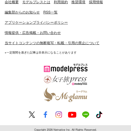
会社概要
モデルプレスとは
利用規約
推奨環境
採用情報
・2008年、『ハチワンダイバー』でドラマ初主演を果た
編集部からのお知らせ
RSS一覧
す[1]。また同年は、映画初出演作品となる『DIVE!!』でも
アプリケーションプライバシーポリシー
林遣都・池松壮亮とともに主演を務め、映画でも初主演を
果すこととなった。
情報提供・広告掲載・お問い合わせ
当サイトコンテンツの無断複写・転載・引用の禁止について
・2009年、国際ドラマフェスティバル in TOKYO2009に
おいて「東京ドラマアウォード2009」新人賞を受賞。ま
※一定期間を過ぎた記事は非表示になることがあります
た日経トレンディ「今年の顔」に選出される。
・2010年3月5日、映画『赤い糸』で、第33回日本アカデ
ミー賞優秀新人賞を受賞。『NECK』や『君が踊る、夏』
等の主演映画の公開が続いた。『君が踊る、夏』は初の単
独主演映画となる。
■人物・エピソード
・好きな食べ物は納豆とイクラ、カレー、牛丼、麺類。
・趣味、特技はソフトテニスと和太鼓、サッカー。
Copyright 2026 Netnative Inc. All Rights Reserved.