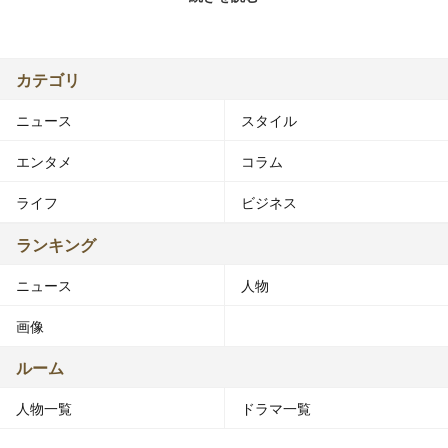
活動期間 2006年 -
家族 父、母、姉
溝端 淳平（みぞばた じゅんぺい、1989年6月14日 - ）
カテゴリ
は、日本の俳優、タレント。
ニュース
スタイル
和歌山県橋本市出身。エヴァーグリーン・エンタテイメン
ト所属。
エンタメ
コラム
■来歴
ライフ
ビジネス
・2006年、6歳および7歳年上の2人の姉が応募したのがき
っかけで、「第19回ジュノン・スーパーボーイ・コンテ
ランキング
スト」でグランプリおよびボルテージ賞を受賞。これによ
ニュース
人物
り歴代受賞者の中では最多となる40社の芸能事務所から
所属の勧誘を受ける。その後は高校2年まで和歌山県で過
画像
ごし、上京。
ルーム
・2007年4月、『世界ウルルン滞在記&quot;ルネサンス
人物一覧
ドラマ一覧
&quot;』の司会に選ばれる。また同年同月、ドラマ『生徒
諸君!』の日下部和真役で俳優デビューする。