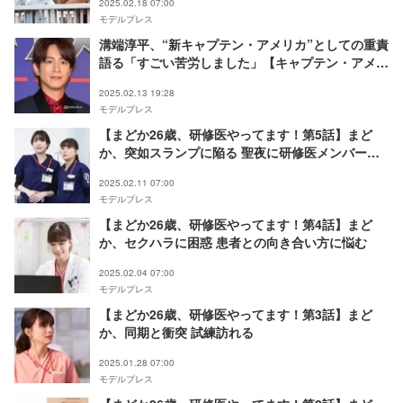
2025.02.18 07:00
モデルプレス
溝端淳平、“新キャプテン・アメリカ”としての重責
語る「すごい苦労しました」【キャプテン・アメリ
カ：ブレイブ・ニュー・ワールド】
2025.02.13 19:28
モデルプレス
【まどか26歳、研修医やってます！第5話】まど
か、突如スランプに陥る 聖夜に研修医メンバーの
思惑が交錯
2025.02.11 07:00
モデルプレス
【まどか26歳、研修医やってます！第4話】まど
か、セクハラに困惑 患者との向き合い方に悩む
2025.02.04 07:00
モデルプレス
【まどか26歳、研修医やってます！第3話】まど
か、同期と衝突 試練訪れる
2025.01.28 07:00
モデルプレス