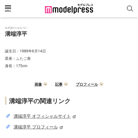
みぞばたじゅんぺい
溝端淳平
誕生日：
1989年6月14日
星座：
ふたご座
身長：
175cm
画像
記事
プロフィール
溝端淳平の関連リンク
溝端淳平 オフィシャルサイト
溝端淳平 プロフィール