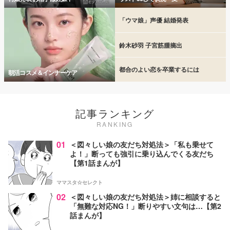
「ウマ娘」声優 結婚発表
鈴木砂羽 子宮筋腫摘出
都合のよい恋を卒業するには
朝活コスメ＆インナーケア
記事ランキング
RANKING
01
＜図々しい娘の友だち対処法＞「私も乗せて
よ！」断っても強引に乗り込んでくる友だち
【第1話まんが】
ママスタ☆セレクト
02
＜図々しい娘の友だち対処法＞姉に相談すると
「無難な対応NG！」断りやすい文句は…【第2
話まんが】