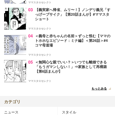
ママスタ☆セレクト
03
【義実家へ帰省、ムリ〜！】ノンデリ義兄「す
っげーブサイク」【第20話まんが】#ママスタ
ショート
ママスタ☆セレクト
04
＜義母と赤ちゃんの名前＞ずっと恨む【ママの
トホホなエピソード：ミナ編】＜第26話＞#4
コマ母道場
ママスタ☆セレクト
05
＜無関心な親でいい？＞いつでも離婚できる
「もうガマンしない！」⇒家族として再構築
【第6話まんが】
ママスタ☆セレクト
もっとみる
カテゴリ
ニュース
スタイル