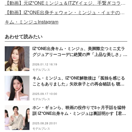
【動画】元IZ*ONEミンジュ＆ITZYイェジ、手繋ぎコラボ動画公開
【動画】IZ*ONE出身チェウォン・ミンジュ・イェナのダンスコラボ
キム・ミンジュInstagram
あわせて読みたい
IZ*ONE出身キム・ミンジュ、美脚際立つミニ丈ラ
グジュアリーコーデに絶賛の声「上品な美しさ」
「脚が長くて綺麗すぎ」
2026.01.12 16:19
モデルプレス
キム・ミンジュ、IZ*ONE解散後は「孤独を感じる
こともありました」矢吹奈子との再会秘話も 聴覚
障がい者役での2つの初挑戦語る【「君の声を聴か
2025.09.17 10:00
せて」インタビュー】
モデルプレス
ホン・ギョンら、映画の役作りで3ヶ月手話を猛特
訓 IZ*ONE出身キム・ミンジュは裏話明かす【君の
声を聴かせて】
2025.08.28 20:01
モデルプレス