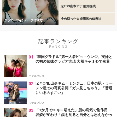
元TBS山本アナ 離婚発表
冷め切った夫婦関係の修復法
グラマーツインハーフ作り方
記事ランキング
RANKING
01
“韓国グラドル”第一人者ピョ・ウンジ、実妹と
の初の姉妹グラビア実現 大胆キャミ姿で密着
モデルプレス
02
IZ＊ONE出身キム・ミンジュ、日本の駅・ラー
メン屋での写真公開「ガン見しちゃう」「普通
にいるのすごい」
モデルプレス
03
「1か月で20キロ増えた」脳の病気で副作用…
容姿が変わり「鏡を見ると自分とは思えなかっ