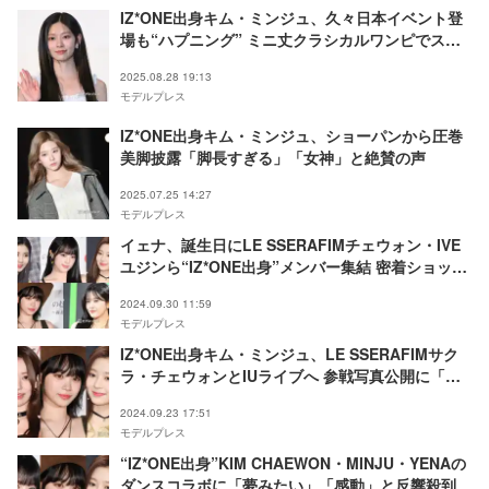
IZ*ONE出身キム・ミンジュ、久々日本イベント登
場も“ハプニング” ミニ丈クラシカルワンピでスラ
リ美脚披露【君の声を聴かせて】
2025.08.28 19:13
モデルプレス
IZ*ONE出身キム・ミンジュ、ショーパンから圧巻
美脚披露「脚長すぎる」「女神」と絶賛の声
2025.07.25 14:27
モデルプレス
イェナ、誕生日にLE SSERAFIMチェウォン・IVE
ユジンら“IZ*ONE出身”メンバー集結 密着ショット
に「夢みたい」「今でも仲良しなの嬉しい」と反響
2024.09.30 11:59
モデルプレス
IZ*ONE出身キム・ミンジュ、LE SSERAFIMサク
ラ・チェウォンとIUライブへ 参戦写真公開に「嬉
しすぎる」「感動した」と反響
2024.09.23 17:51
モデルプレス
“IZ*ONE出身”KIM CHAEWON・MINJU・YENAの
ダンスコラボに「夢みたい」「感動」と反響殺到