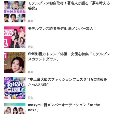
モデルプレス独自取材！著名人が語る「夢を叶える
秘訣」
特集
モデルプレス読者モデル 新メンバー加入！
特集
SNS影響力トレンド俳優・女優を特集「モデルプレ
スカウントダウン」
特集
"史上最大級のファッションフェスタ"TGC情報を
たっぷり紹介
特集
moxymill新メンバーオーディション「to the
nex7」