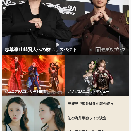
志尊淳 山崎賢人への熱いリスペクト
ジュニア9人コンサート開幕
ノノガ2人ユニットデビュー
芸能界で海外移住の報告続々
初の海外単独ライブ決定