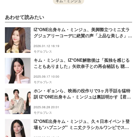
キム・ミンジュ
あわせて読みたい
IZ*ONE出身キム・ミンジュ、美脚際立つミニ丈ラ
グジュアリーコーデに絶賛の声「上品な美しさ」
「脚が長くて綺麗すぎ」
2026.01.12 16:19
モデルプレス
キム・ミンジュ、IZ*ONE解散後は「孤独を感じる
こともありました」矢吹奈子との再会秘話も 聴覚
障がい者役での2つの初挑戦語る【「君の声を聴か
2025.09.17 10:00
せて」インタビュー】
モデルプレス
ホン・ギョンら、映画の役作りで3ヶ月手話を猛特
訓 IZ*ONE出身キム・ミンジュは裏話明かす【君の
声を聴かせて】
2025.08.28 20:01
モデルプレス
IZ*ONE出身キム・ミンジュ、久々日本イベント登
場も“ハプニング” ミニ丈クラシカルワンピでスラ
リ美脚披露【君の声を聴かせて】