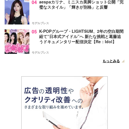
04
aespaカリナ、ミニスカ美脚ショット公開「完
璧なスタイル」「輝きが別格」と反響
モデルプレス
05
K-POPグループ・LIGHTSUM、2年の空白期間
経て“日本式アイドル”へ 新たな挑戦と葛藤追
うドキュメンタリー配信決定【Re：Idol】
モデルプレス
もっとみる