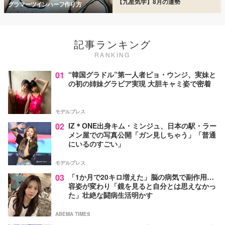
【九星気学】8月の運勢
グラマーツインハーフ作り方
記事ランキング
RANKING
01
“韓国グラドル”第一人者ピョ・ウンジ、実妹と
の初の姉妹グラビア実現 大胆キャミ姿で密着
モデルプレス
02
IZ＊ONE出身キム・ミンジュ、日本の駅・ラー
メン屋での写真公開「ガン見しちゃう」「普通
にいるのすごい」
モデルプレス
03
「1か月で20キロ増えた」脳の病気で副作用…
容姿が変わり「鏡を見ると自分とは思えなかっ
た」壮絶な闘病生活明かす
ABEMA TIMES