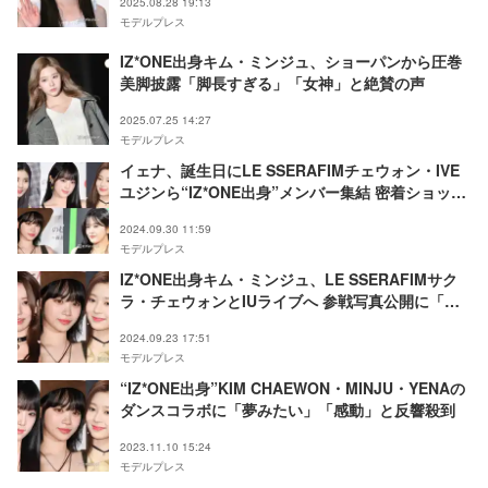
2025.08.28 19:13
モデルプレス
IZ*ONE出身キム・ミンジュ、ショーパンから圧巻
美脚披露「脚長すぎる」「女神」と絶賛の声
2025.07.25 14:27
モデルプレス
イェナ、誕生日にLE SSERAFIMチェウォン・IVE
ユジンら“IZ*ONE出身”メンバー集結 密着ショット
に「夢みたい」「今でも仲良しなの嬉しい」と反響
2024.09.30 11:59
モデルプレス
IZ*ONE出身キム・ミンジュ、LE SSERAFIMサク
ラ・チェウォンとIUライブへ 参戦写真公開に「嬉
しすぎる」「感動した」と反響
2024.09.23 17:51
モデルプレス
“IZ*ONE出身”KIM CHAEWON・MINJU・YENAの
ダンスコラボに「夢みたい」「感動」と反響殺到
2023.11.10 15:24
モデルプレス