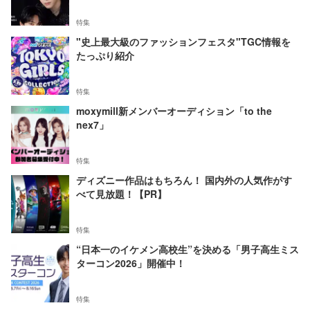
特集
"史上最大級のファッションフェスタ"TGC情報を
たっぷり紹介
特集
moxymill新メンバーオーディション「to the
nex7」
特集
ディズニー作品はもちろん！ 国内外の人気作がす
べて見放題！【PR】
特集
“日本一のイケメン高校生”を決める「男子高生ミス
ターコン2026」開催中！
特集