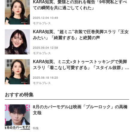
KARA知英、愛猫との別れを報告「9年間私とすべ
ての瞬間を共に過ごしてくれた」
2025.12.04 10:49
モデルプレス
KARA知英、“超ミニ”衣装で圧巻美脚スラリ「王女
みたい」「綺麗すぎる」と絶賛の声
2025.09.04 12:58
モデルプレス
KARA知英、ミニ丈×タトゥーストッキングで美脚
スラリ「着こなし可愛すぎる」「スタイル抜群」と
反響
2025.08.18 16:20
モデルプレス
おすすめ特集
8月のカバーモデルは映画「ブルーロック」の高橋
文哉
特集