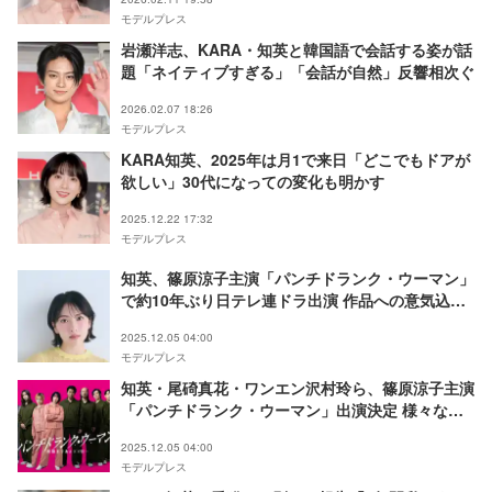
モデルプレス
岩瀬洋志、KARA・知英と韓国語で会話する姿が話
題「ネイティブすぎる」「会話が自然」反響相次ぐ
2026.02.07 18:26
モデルプレス
KARA知英、2025年は月1で来日「どこでもドアが
欲しい」30代になっての変化も明かす
2025.12.22 17:32
モデルプレス
知英、篠原涼子主演「パンチドランク・ウーマン」
で約10年ぶり日テレ連ドラ出演 作品への意気込み
語る【モデルプレス独占コメント】
2025.12.05 04:00
モデルプレス
知英・尾碕真花・ワンエン沢村玲ら、篠原涼子主演
「パンチドランク・ウーマン」出演決定 様々な犯
罪背景抱える収容者役に
2025.12.05 04:00
モデルプレス