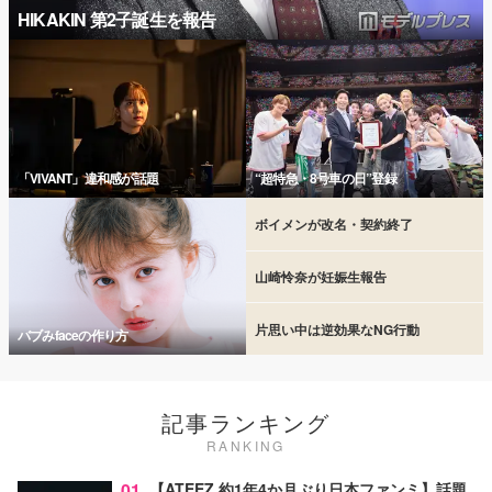
HIKAKIN 第2子誕生を報告
「VIVANT」違和感が話題
“超特急・8号車の日”登録
ボイメンが改名・契約終了
山崎怜奈が妊娠生報告
片思い中は逆効果なNG行動
バブみfaceの作り方
記事ランキング
RANKING
01
【ATEEZ 約1年4か月ぶり日本ファンミ】話題