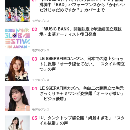
沸騰中「BAD」パフォーマンスから「かわいい
だけじゃだめですか？」カバーまで
モデルプレス
02
「MUSIC BANK」開催決定 2年連続国立競技
場・出演アーティスト後日発表
モデルプレス
03
LE SSERAFIMユンジン、日本での路上ショッ
トに反響「オーラ隠せてない」「スタイル際立
つ」の声
モデルプレス
04
LE SSERAFIMカズハ、色白二の腕際立つ胸元
ざっくりキャミワンピ姿披露「オーラが凄い」
「ビジュ優勝」
モデルプレス
05
IU、タンクトップ姿公開「綺麗すぎる」「スタ
イル抜群」の声