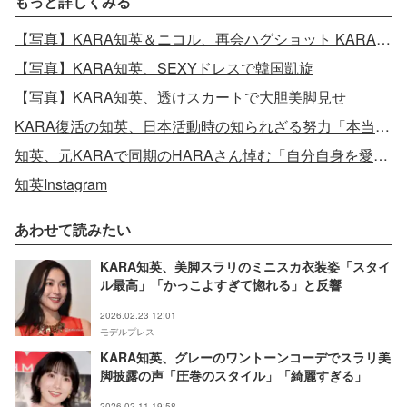
もっと詳しくみる
【写真】KARA知英＆ニコル、再会ハグショット KARAの変わらぬ絆
【写真】KARA知英、SEXYドレスで韓国凱旋
【写真】KARA知英、透けスカートで大胆美脚見せ
KARA復活の知英、日本活動時の知られざる努力「本当に成功して帰りたかった」
知英、元KARAで同期のHARAさん悼む「自分自身を愛してください」
知英Instagram
あわせて読みたい
KARA知英、美脚スラリのミニスカ衣装姿「スタイ
ル最高」「かっこよすぎて惚れる」と反響
2026.02.23 12:01
モデルプレス
KARA知英、グレーのワントーンコーデでスラリ美
脚披露の声「圧巻のスタイル」「綺麗すぎる」
2026.02.11 19:58