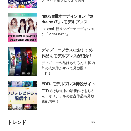
moxymillオーディション「to
the nex7」×モデルプレス
moxymill新メンバーオーディショ
ン「to the nex7」
ディズニープラスのおすすめ
作品をモデルプレスが紹介！
ディズニー作品はもちろん！ 国内
外の人気作がすべて見放題！
【PR】
FOD×モデルプレス特設サイト
FODでは放送中の最新作はもちろ
ん、オリジナルの独占作品も見放
題配信中！
トレンド
PR