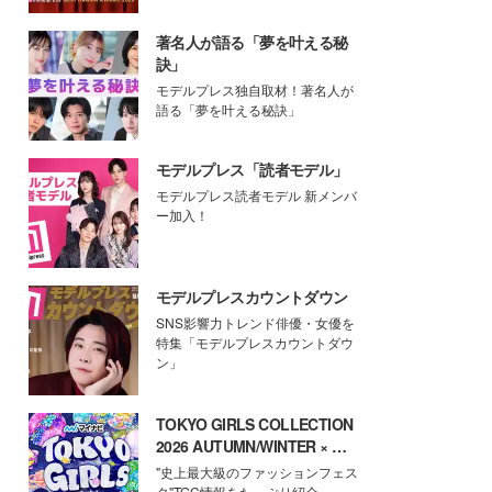
著名人が語る「夢を叶える秘
訣」
モデルプレス独自取材！著名人が
語る「夢を叶える秘訣」
モデルプレス「読者モデル」
モデルプレス読者モデル 新メンバ
ー加入！
モデルプレスカウントダウン
SNS影響力トレンド俳優・女優を
特集「モデルプレスカウントダウ
ン」
TOKYO GIRLS COLLECTION
2026 AUTUMN/WINTER × モ
デルプレス
"史上最大級のファッションフェス
タ"TGC情報をたっぷり紹介