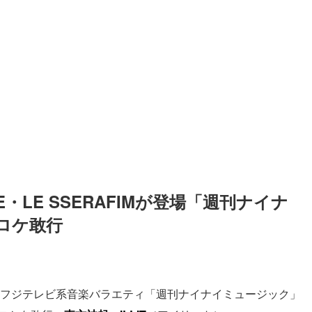
66.16%
/
mute
RE・LE SSERAFIMが登場「週刊ナイナ
ロケ敢行
れるフジテレビ系音楽バラエティ「週刊ナイナイミュージック」