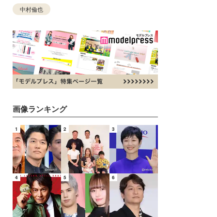
中村倫也
画像ランキング
1
2
3
4
5
6