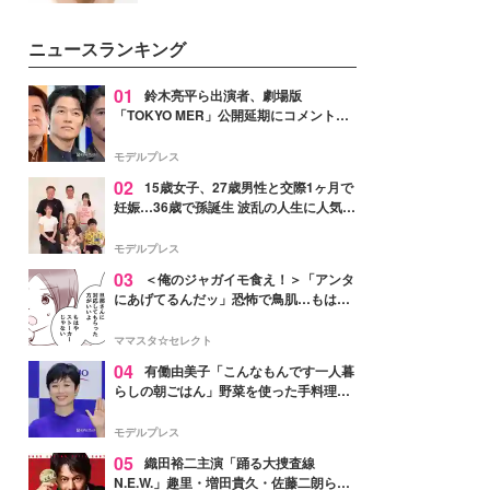
女性たちのヘアケア事情を紹介し
いという読者も多いのでは？そん
ます。
な美容の常識を大きく変える可能
ニュースランキング
性を秘めた、革新的な「Water
Capturing Skin（ウォーターキャ
プチャリングスキン：捕水肌）」
01
鈴木亮平ら出演者、劇場版
技術を、花王が構築した。
「TOKYO MER」公開延期にコメント
「現実のヒーローたちにチームMERから
最大の敬意とエールを」
モデルプレス
02
15歳女子、27歳男性と交際1ヶ月で
妊娠…36歳で孫誕生 波乱の人生に人気タ
レント思わずツッコミ「だいぶ危ねえ
よ！」
モデルプレス
03
＜俺のジャガイモ食え！＞「アンタ
にあげてるんだッ」恐怖で鳥肌…もはや
ストーカー？【第3話まんが】
ママスタ☆セレクト
04
有働由美子「こんなもんです一人暮
らしの朝ごはん」野菜を使った手料理公
開「作ってみたい」「ヘルシーで美味し
そう」と反響
モデルプレス
05
織田裕二主演「踊る大捜査線
N.E.W.」趣里・増田貴久・佐藤二朗ら新