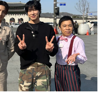
Loaded
: