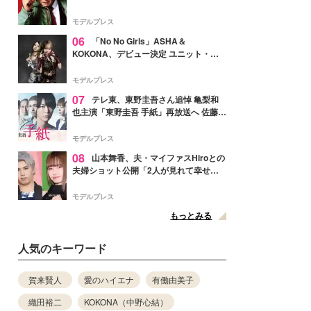
メンバー紹介映像解禁 各キャラクター象
徴する“謎のキーワード”も
モデルプレス
06
「No No Girls」ASHA＆
KOKONA、デビュー決定 ユニット・
TAKARAとしてセルフプロデュース楽曲
リリースへ
モデルプレス
07
テレ東、東野圭吾さん追悼 亀梨和
也主演「東野圭吾 手紙」再放送へ 佐藤隆
太・本田翼・中村倫也ら出演
モデルプレス
08
山本舞香、夫・マイファスHiroとの
夫婦ショット公開「2人が見れて幸せ」
「仲の良さが伝わってくる」と反響
モデルプレス
もっとみる
人気のキーワード
賀来賢人
愛のハイエナ
有働由美子
織田裕二
KOKONA（中野心結）