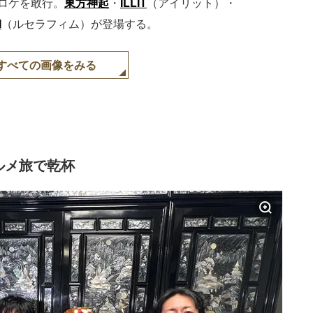
ロケを敢行。
東方神起
・
ILLIT
（アイリット）・
M
（ルセラフィム）が登場する。
すべての画像をみる
ルメ旅で乾杯