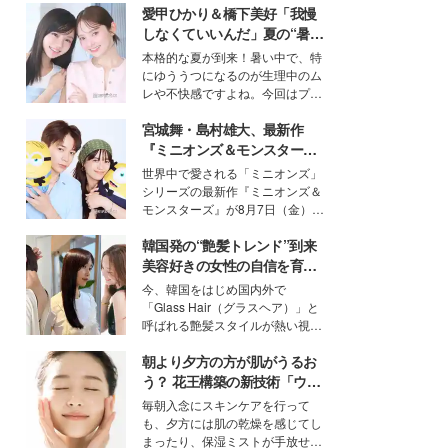
愛甲ひかり＆橋下美好「我慢
しなくていいんだ」夏の“暑さ
対策”の新しい選択肢とは？
本格的な夏が到来！暑い中で、特
にゆううつになるのが生理中のム
レや不快感ですよね。今回はプラ
イベートでも仲良しで旅行好きな
宮城舞・島村雄大、最新作
モデル・愛甲ひかりさんと橋下美
好さんを迎えて本音で女子会トー
『ミニオンズ＆モンスター
ク。猛暑のお出かけを快適に過ご
ズ』の魅力熱弁 ハチャメチャ
世界中で愛される「ミニオンズ」
すヒントや、2人が感動した夏の
だけじゃない“友情と絆”に感
シリーズの最新作『ミニオンズ＆
生理の新常識にも迫りました。
動
モンスターズ』が8月7日（金）に
公開。モデルプレスでは、“大のミ
韓国発の“艶髪トレンド”到来
ニオン好き”という共通点を持つモ
デルの宮城舞と島村雄大の特別対
美容好きの女性の自信を育む
談をお届け！それぞれの視点か
「ヘアケア事情」って？
今、韓国をはじめ国内外で
ら、今作ならではの魅力や予想外
「Glass Hair（グラスヘア）」と
の感動をもたらす奥深いストーリ
呼ばれる艶髪スタイルが熱い視線
ーについて熱く語り合ってもらっ
を集めています。メイクやファッ
た。
朝より夕方の方が肌がうるお
ションの完成度を高めるベースと
して、“髪そのものの美しさ”に改
う？ 花王構築の新技術「ウォ
めて注目する人が増えている様
ーターキャプチャリングスキ
毎朝入念にスキンケアを行って
子。今回は、そんな憧れの艶やか
ン（捕水肌）」がスキンケア
も、夕方には肌の乾燥を感じてし
な髪を日常で叶える、美容好きの
の常識を変える予感
まったり、保湿ミストが手放せな