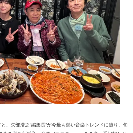
”と、矢部浩之“編集長”が今最も熱い音楽トレンドに迫り、旬