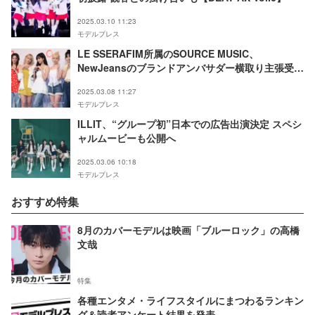
2025.03.10 11:23
モデルプレス
LE SSERAFIM所属のSOURCE MUSIC、
NewJeansのブランドアンバサダー横取り主張受け
声明「全く無関係に進行」
2025.03.08 11:27
モデルプレス
ILLIT、“グループ初”日本での広告出演決定 スペシ
ャルムービーも公開へ
2025.03.06 10:18
モデルプレス
おすすめ特集
8月のカバーモデルは映画「ブルーロック」の高橋
文哉
特集
各種エンタメ・ライフスタイルにまつわるランキン
グ＆読者アンケート結果を発表