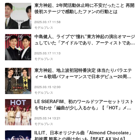
東方神起、2年間活動休止時に不安だったこと 再開
後初ステージで感動したファンの行動とは
2025.03.17 11:58
モデルプレス
中島健人、ライブで“憧れ”東方神起の演出オマージ
ュしていた「アイドルであり、アーティストであ
り、神」
2025.03.17 11:13
モデルプレス
東方神起、地上波初冠特番決定 体当たりバラエテ
ィー＆歌唱パフォーマンスで日本デビュー20周年
の“絆”体現「感無量です」
2025.03.15 12:00
モデルプレス
LE SSERAFIM、初のワールドツアーセットリスト
を匂わせ「編曲が少し入るかも」【「HOT」メデ
ィアショーケース】
2025.03.14 13:21
モデルプレス
ILLIT、日本オリジナル曲「Almond Chocolate」
初披露 観客との掛け合いも【BEAT AX Vol.6】