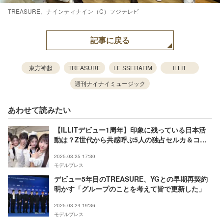
TREASURE、ナインティナイン（C）フジテレビ
記事に戻る
東方神起
TREASURE
LE SSERAFIM
ILLIT
週刊ナイナイミュージック
あわせて読みたい
【ILLITデビュー1周年】印象に残っている日本活
動は？Z世代から共感呼ぶ5人の独占セルカ＆コメ
ント到着
2025.03.25 17:30
モデルプレス
デビュー5年目のTREASURE、YGとの早期再契約
明かす「グループのことを考えて皆で更新した」
2025.03.24 19:36
モデルプレス