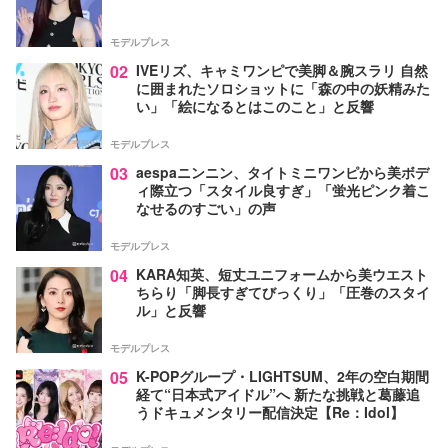
モデルプレス
02
IVEリズ、キャミワンピで美脚＆腕スラリ 自然
に囲まれたソロショットに「森の中の妖精みた
い」「絵になるとはこのこと」と反響
モデルプレス
03
aespaニンニン、タイトミニワンピから美ボデ
ィ際立つ「スタイル良すぎ」「蛍光ピンク着こ
なせるのすごい」の声
モデルプレス
04
KARA知英、短丈ユニフォームから美ウエスト
ちらり「脚長すぎてびっくり」「圧巻のスタイ
ル」と反響
モデルプレス
05
K-POPグループ・LIGHTSUM、2年の空白期間
経て“日本式アイドル”へ 新たな挑戦と葛藤追
うドキュメンタリー配信決定【Re：Idol】