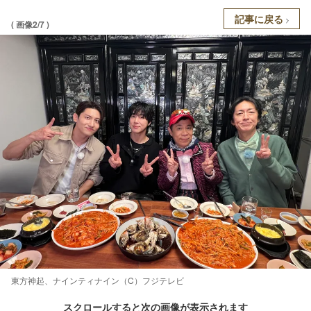
記事に戻る
( 画像2/7 )
東方神起、ナインティナイン（C）フジテレビ
スクロールすると次の画像が表示されます