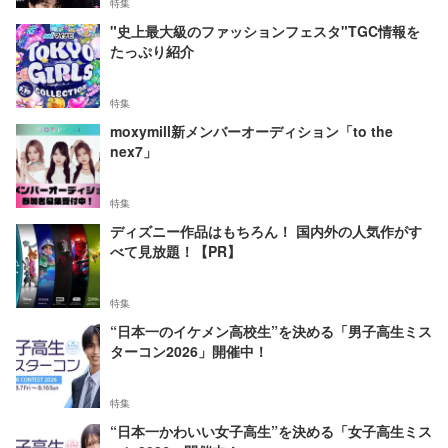
特集
"史上最大級のファッションフェスタ"TGC情報を
たっぷり紹介
特集
moxymill新メンバーオーディション「to the
nex7」
特集
ディズニー作品はもちろん！ 国内外の人気作がす
べて見放題！【PR】
特集
“日本一のイケメン高校生”を決める「男子高生ミス
ターコン2026」開催中！
特集
“日本一かわいい女子高生”を決める「女子高生ミス