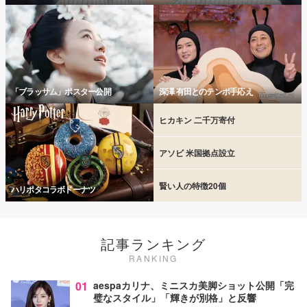
「ブラッサム」ポスター公開
深澤 有田とのテンポ手応え
ヒカキン 二千万寄付
アソビ 米国拠点設立
賢い人の特徴20個
ハリポタコラボドーナツ
記事ランキング
RANKING
01
aespaカリナ、ミニスカ美脚ショット公開「完
璧なスタイル」「輝きが別格」と反響