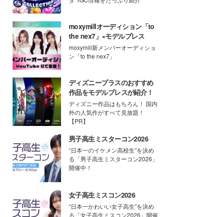
moxymillオーディション「to
the nex7」×モデルプレス
moxymill新メンバーオーディショ
ン「to the nex7」
ディズニープラスのおすすめ
作品をモデルプレスが紹介！
ディズニー作品はもちろん！ 国内
外の人気作がすべて見放題！
【PR】
男子高生ミスターコン2026
“日本一のイケメン高校生”を決め
る「男子高生ミスターコン2026」
開催中！
女子高生ミスコン2026
“日本一かわいい女子高生”を決め
る「女子高生ミスコン2026」開催