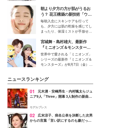
女性たちのヘアケア事情を紹介し
得る、株式会社オサレカンパニー
ます。
朝より夕方の方が肌がうるお
取締役兼クリエイティブディレク
ター・茅野しのぶ。一人ひとりの
う？ 花王構築の新技術「ウォ
個性に寄り添い、魅力を引き出す
ーターキャプチャリングスキ
毎朝入念にスキンケアを行って
衣装作りは、多くの女性たちに勇
ン（捕水肌）」がスキンケア
も、夕方には肌の乾燥を感じてし
気と自信を与え続けている。
の常識を変える予感
まったり、保湿ミストが手放せな
いという読者も多いのでは？そん
宮城舞・島村雄大、最新作
な美容の常識を大きく変える可能
性を秘めた、革新的な「Water
『ミニオンズ＆モンスター
Capturing Skin（ウォーターキャ
ズ』の魅力熱弁 ハチャメチャ
世界中で愛される「ミニオンズ」
プチャリングスキン：捕水肌）」
だけじゃない“友情と絆”に感
シリーズの最新作『ミニオンズ＆
技術を、花王が構築した。
動
モンスターズ』が8月7日（金）に
公開。モデルプレスでは、“大のミ
ニオン好き”という共通点を持つモ
ニュースランキング
デルの宮城舞と島村雄大の特別対
談をお届け！それぞれの視点か
ら、今作ならではの魅力や予想外
01
元木湧・安嶋秀生・内村颯太らジュ
の感動をもたらす奥深いストーリ
ニア9人「Three」開幕 3人制作の新曲＆
ーについて熱く語り合ってもらっ
手描きセットに込めた想い「もっと前に
た。
進んで夢を掴みたい」【ゲネプロレポ】
モデルプレス
02
広末涼子、病名公表を決断した次男
からの言葉「言い訳にするのも嫌だっ
た」「言うべきか迷った」