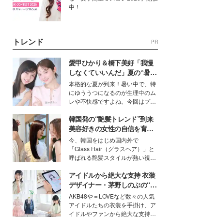
中！
トレンド
PR
愛甲ひかり＆橋下美好「我慢
しなくていいんだ」夏の“暑さ
対策”の新しい選択肢とは？
本格的な夏が到来！暑い中で、特
にゆううつになるのが生理中のム
レや不快感ですよね。今回はプラ
イベートでも仲良しで旅行好きな
韓国発の“艶髪トレンド”到来
モデル・愛甲ひかりさんと橋下美
好さんを迎えて本音で女子会トー
美容好きの女性の自信を育む
ク。猛暑のお出かけを快適に過ご
「ヘアケア事情」って？
今、韓国をはじめ国内外で
すヒントや、2人が感動した夏の
「Glass Hair（グラスヘア）」と
生理の新常識にも迫りました。
呼ばれる艶髪スタイルが熱い視線
を集めています。メイクやファッ
アイドルから絶大な支持 衣装
ションの完成度を高めるベースと
して、“髪そのものの美しさ”に改
デザイナー・茅野しのぶの“可
めて注目する人が増えている様
愛い”を作る美学＜「シチズン
AKB48や＝LOVEなど数々の人気
子。今回は、そんな憧れの艶やか
クロスシー」インタビュー＞
アイドルたちの衣装を手掛け、ア
な髪を日常で叶える、美容好きの
イドルやファンから絶大な支持を