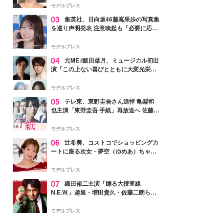
モデルプレス
03
集英社、日向坂46藤嶌果歩の写真集
を巡り声明発表 注意喚起も「必要に応じ
て法的措置を含む対応を検討」
モデルプレス
04
元ME:I飯田栞月、ミュージカル初出
演「この上ない喜びとともに大変光栄」
4年ぶり上演「ファントム」城田優らキ
ャスト発表
モデルプレス
05
テレ東、東野圭吾さん追悼 亀梨和
也主演「東野圭吾 手紙」再放送へ 佐藤隆
太・本田翼・中村倫也ら出演
モデルプレス
06
辻希美、コストコでショッピングカ
ートに座る次女・夢空（ゆめあ）ちゃん
の姿公開「乗りこなしてる感じが可愛す
ぎ」「成長を感じる」の声
モデルプレス
07
織田裕二主演「踊る大捜査線
N.E.W.」趣里・増田貴久・佐藤二朗ら新
メンバー紹介映像解禁 各キャラクター象
徴する“謎のキーワード”も
モデルプレス