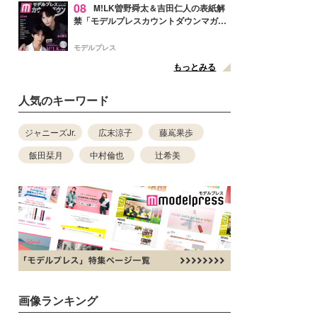
08
M!LK曽野舜太＆吉田仁人の表紙解
禁「モデルプレスカウントダウンマガジ
ン」巻頭に登場
モデルプレス
もっとみる
人気のキーワード
ジャニーズJr.
広末涼子
藤嶌果歩
飯田栞月
中村倫也
辻希美
画像ランキング