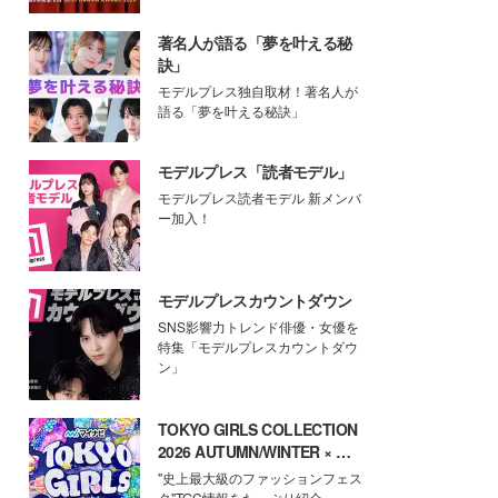
著名人が語る「夢を叶える秘
訣」
モデルプレス独自取材！著名人が
語る「夢を叶える秘訣」
モデルプレス「読者モデル」
モデルプレス読者モデル 新メンバ
ー加入！
モデルプレスカウントダウン
SNS影響力トレンド俳優・女優を
特集「モデルプレスカウントダウ
ン」
TOKYO GIRLS COLLECTION
2026 AUTUMN/WINTER × モ
デルプレス
"史上最大級のファッションフェス
タ"TGC情報をたっぷり紹介