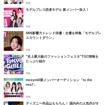
特集
モデルプレス読者モデル 新メンバー加入！
特集
SNS影響力トレンド俳優・女優を特集「モデルプレ
スカウントダウン」
特集
"史上最大級のファッションフェスタ"TGC情報を
たっぷり紹介
特集
moxymill新メンバーオーディション「to the
nex7」
特集
ディズニー作品はもちろん！ 国内外の人気作がす