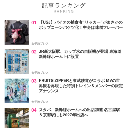
記事ランキング
RANKING
01
【USJ】バイオの捕食者“リッカー”がまさかの
ポップコーンバケツ化！中身は味噌フレーバー
女子旅プレス
02
JR新大阪駅、カップ氷の自販機が登場 東海道
新幹線ホーム上に設置
女子旅プレス
03
FRUITS ZIPPERと東武鉄道がコラボ MVの世
界観を再現した特別トレイン＆メンバーの限定
アナウンス
女子旅プレス
04
スタバ、新幹線ホームへの出店加速 名古屋駅
＆京都駅にも2027年出店へ