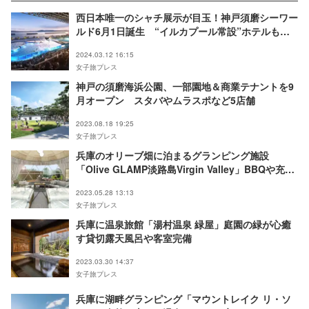
西日本唯一のシャチ展示が目玉！神戸須磨シーワー
ルド6月1日誕生 “イルカプール常設”ホテルも同
時開業
2024.03.12 16:15
女子旅プレス
神戸の須磨海浜公園、一部園地＆商業テナントを9
月オープン スタバやムラスポなど5店舗
2023.08.18 19:25
女子旅プレス
兵庫のオリーブ畑に泊まるグランピング施設
「Olive GLAMP淡路島Virgin Valley」BBQや充実
のアクティビティも
2023.05.28 13:13
女子旅プレス
兵庫に温泉旅館「湯村温泉 緑屋」庭園の緑が心癒
す貸切露天風呂や客室完備
2023.03.30 14:37
女子旅プレス
兵庫に湖畔グランピング「マウントレイク リ・ソ