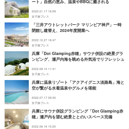
ート」自然の恵み、温泉やBBQに癒される
2023.01.17 16:59
女子旅プレス
「三井アウトレットパーク マリンピア神戸」一時
閉館し建替え、2024年度開業へ
2022.12.27 16:47
女子旅プレス
兵庫「Dot Glamping赤穂」サウナ併設の絶景グラ
ンピング、瀬戸内海を眺める外気浴でリフレッシュ
2022.08.10 11:41
女子旅プレス
兵庫に温泉リゾート「アクアイグニス淡路島」海と
空が繋がる水着温泉やグルメを堪能
2022.07.17 09:30
女子旅プレス
兵庫にサウナ併設グランピング「Dot Glamping赤
穂」瀬戸内を望む絶景ととのいスペース完備
2022.06.16 15:20