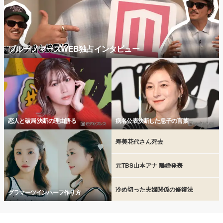
ブルーノマーズWEB独占インタビュー
恋人と破局 決断の理由語る
病名公表決断した息子の言葉
寿美花代さん死去
元TBS山本アナ 離婚発表
冷め切った夫婦関係の修復法
グラマーツインハーフ作り方