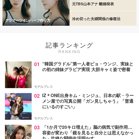
元TBS山本アナ 離婚発表
冷め切った夫婦関係の修復法
グラマーツインハーフ作り方
記事ランキング
RANKING
01
“韓国グラドル”第一人者ピョ・ウンジ、実妹と
の初の姉妹グラビア実現 大胆キャミ姿で密着
モデルプレス
02
IZ＊ONE出身キム・ミンジュ、日本の駅・ラー
メン屋での写真公開「ガン見しちゃう」「普通
にいるのすごい」
モデルプレス
03
「1か月で20キロ増えた」脳の病気で副作用…
容姿が変わり「鏡を見ると自分とは思えなかっ
た」壮絶な闘病生活明かす