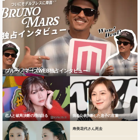
ブルーノマーズWEB独占インタビュー
恋人と破局 決断の理由語る
病名公表決断した息子の言葉
寿美花代さん死去