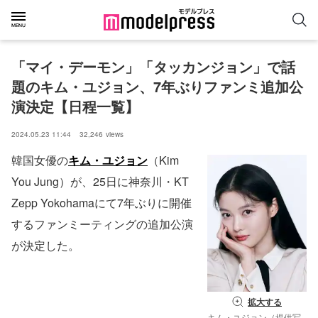
「マイ・デーモン」「タッカンジョン」で話
題のキム・ユジョン、7年ぶりファンミ追加公
演決定【日程一覧】
2024.05.23 11:44
32,246
views
韓国女優の
キム・ユジョン
（Kim
You Jung）が、25日に神奈川・KT
Zepp Yokohamaにて7年ぶりに開催
するファンミーティングの追加公演
が決定した。
拡大する
キム・ユジョン（提供写