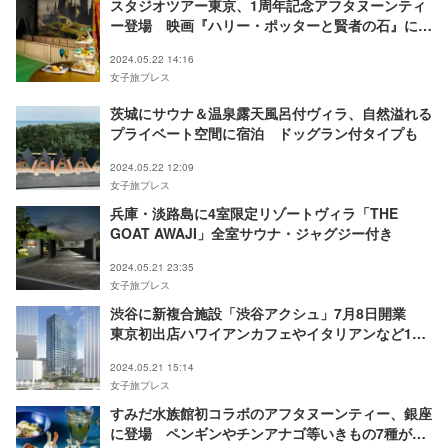
スタジオツアー東京、1周年記念アフタヌーンティ
ー登場 映画『ハリー・ポッターと賢者の石』に着
想
2024.05.22 14:16
女子旅プレス
茨城にサウナ＆温泉露天風呂付ヴィラ、自然溢れる
プライベート空間に宿泊 ドッグラン付タイプも
2024.05.22 12:09
女子旅プレス
兵庫・淡路島に4室限定リゾートヴィラ「THE
GOAT AWAJI」全室サウナ・ジャグジー付き
2024.05.21 23:35
女子旅プレス
渋谷に新複合施設「渋谷アクシュ」7月8日開業
東京初出店ハワイアンカフェやイタリアンなど15
テナント出店
2024.05.21 15:14
女子旅プレス
すみだ水族館初コラボのアフタヌーンティー、銀座
に登場 ペンギンやチンアナゴ等いきもの7種がス