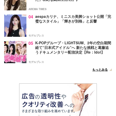
ABEMA TIMES
04
aespaカリナ、ミニスカ美脚ショット公開「完
璧なスタイル」「輝きが別格」と反響
モデルプレス
05
K-POPグループ・LIGHTSUM、2年の空白期間
経て“日本式アイドル”へ 新たな挑戦と葛藤追
うドキュメンタリー配信決定【Re：Idol】
モデルプレス
もっとみる