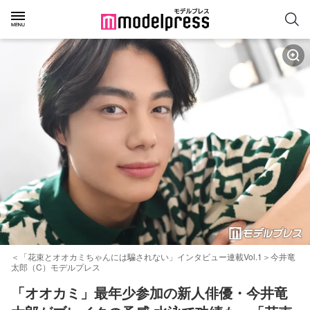
＜「花束とオオカミちゃんには騙されない」インタビュー連載Vol.1＞今井竜
太郎（C）モデルプレス
「オオカミ」最年少参加の新人俳優・今井竜