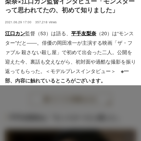
梨奈×江口カン監督インタビュー「モンスター
って思われてたの、初めて知りました」
2021.06.29 17:00
357,218
views
江口カン
監督（53）は語る、
平手友梨奈
（20）は“モンス
ター”だと――。俳優の岡田准一が主演する映画「ザ・フ
ァブル 殺さない殺し屋」で初めて出会った二人。公開を
迎えた今、裏話も交えながら、初対面や過酷な撮影を振り
返ってもらった。＜モデルプレスインタビュー＞
※一
部、内容に触れているところがございます。
すべての画像をみる
平手友梨奈は「モンスターだと感じた」