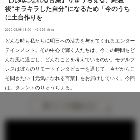
後“キラキラした自分”になるため「今のうち
に土台作りを」
2020.05.08 18:00
43,559
views
どんな時も私たちに明日への活力を与えてくれるエンター
テインメント。その中心で輝く人たちは、今この時間をど
んな風に過ごし、どんなことを考えているのか。モデルプ
レスは彼らのリモートインタビューを通じて、今だからこ
そ聞きたい【元気になれる言葉】をお届けしていく。今回
は、タレントのりゅうちぇる。
すべての画像をみる