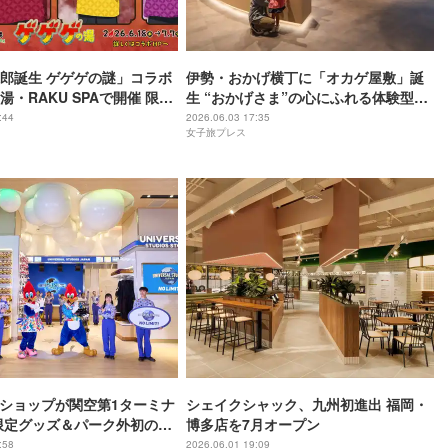
郎誕生 ゲゲゲの謎」コラボ
伊勢・おかげ横丁に「オカゲ屋敷」誕
・RAKU SPAで開催 限定
生 “おかげさま”の心にふれる体験型ミ
ニューも登場
ュージアム
:44
2026.06.03 17:35
女子旅プレス
設ショップが関空第1ターミナ
シェイクシャック、九州初進出 福岡・
限定グッズ＆パーク外初の専
博多店を7月オープン
:58
2026.06.01 19:09