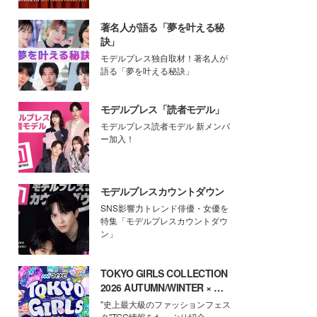
著名人が語る「夢を叶える秘
訣」
モデルプレス独自取材！著名人が
語る「夢を叶える秘訣」
モデルプレス「読者モデル」
モデルプレス読者モデル 新メンバ
ー加入！
モデルプレスカウントダウン
SNS影響力トレンド俳優・女優を
特集「モデルプレスカウントダウ
ン」
TOKYO GIRLS COLLECTION
2026 AUTUMN/WINTER × モ
デルプレス
"史上最大級のファッションフェス
タ"TGC情報をたっぷり紹介