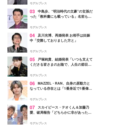
モデルプレス
03
中島歩、“明治時代の文豪”の玄孫だ
った「教科書にも載っている」名前も先
祖に由来
モデルプレス
04
及川光博、再婚発表 お相手は妊娠
中「交際しておりました方と」
モデルプレス
05
戸塚純貴、結婚発表「いつも支えて
くださる皆さまのお陰で、人生の節目を
迎えられること、心より感謝しておりま
す」【全文】
モデルプレス
06
MAZZEL・RAN、自身の原動力と
なっている存在とは「1番身近で1番偉大
な存在」
モデルプレス
07
スカイピース・テオくん＆加藤乃
愛、破局報告「どちらかに非があったわ
けではなく」2023年2月に交際発表
モデルプレス