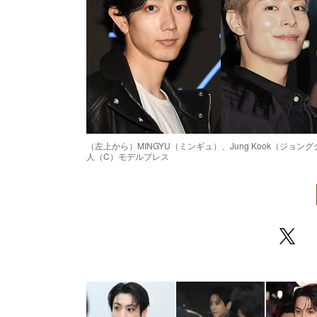
（左上から）MINGYU（ミンギュ）、Jung Kook（ジ
人（C）モデルプレス