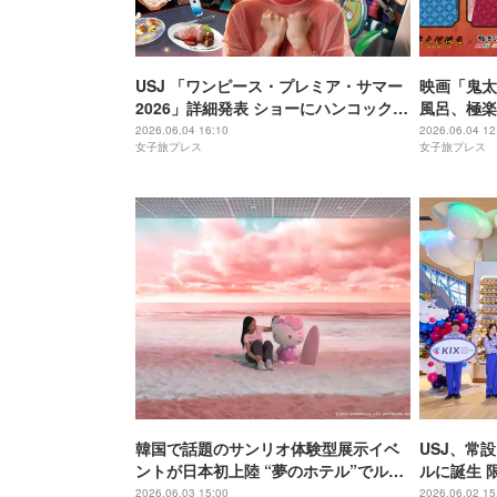
USJ 「ワンピース・プレミア・サマー
映画「鬼太
2026」詳細発表 ショーにハンコック参
風呂、極楽湯
戦、ハリドリでエルバフの冒険へ
グッズ・メ
2026.06.04 16:10
2026.06.04 12
女子旅プレス
女子旅プレス
韓国で話題のサンリオ体験型展示イベ
USJ、常
ントが日本初上陸 “夢のホテル”でルー
ルに誕生 
ムツアー体験
用自販機も
2026.06.03 15:00
2026.06.02 15