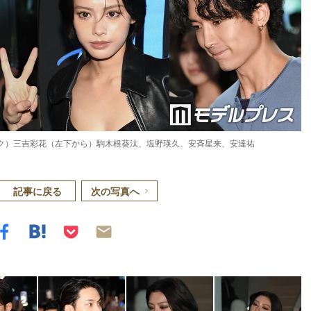
ョングク）三吉彩花（左下から）駒木根葵汰、塩野瑛久、安斉星来、安達祐
記事に戻る
次の写真へ