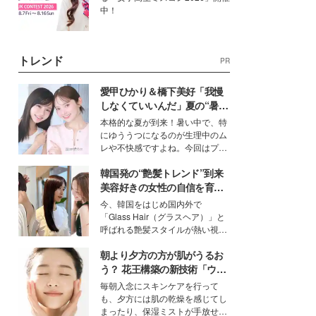
中！
トレンド
PR
愛甲ひかり＆橋下美好「我慢
しなくていいんだ」夏の“暑さ
対策”の新しい選択肢とは？
本格的な夏が到来！暑い中で、特
にゆううつになるのが生理中のム
レや不快感ですよね。今回はプラ
イベートでも仲良しで旅行好きな
韓国発の“艶髪トレンド”到来
モデル・愛甲ひかりさんと橋下美
好さんを迎えて本音で女子会トー
美容好きの女性の自信を育む
ク。猛暑のお出かけを快適に過ご
「ヘアケア事情」って？
今、韓国をはじめ国内外で
すヒントや、2人が感動した夏の
「Glass Hair（グラスヘア）」と
生理の新常識にも迫りました。
呼ばれる艶髪スタイルが熱い視線
を集めています。メイクやファッ
朝より夕方の方が肌がうるお
ションの完成度を高めるベースと
して、“髪そのものの美しさ”に改
う？ 花王構築の新技術「ウォ
めて注目する人が増えている様
ーターキャプチャリングスキ
毎朝入念にスキンケアを行って
子。今回は、そんな憧れの艶やか
ン（捕水肌）」がスキンケア
も、夕方には肌の乾燥を感じてし
な髪を日常で叶える、美容好きの
の常識を変える予感
まったり、保湿ミストが手放せな