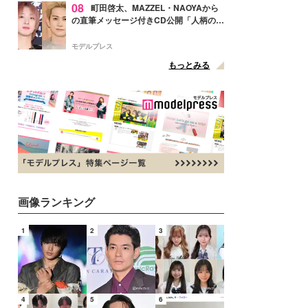
08
町田啓太、MAZZEL・NAOYAから
の直筆メッセージ付きCD公開「人柄の良
さがにじみ出てる」の声
モデルプレス
もっとみる
画像ランキング
1
2
3
4
5
6