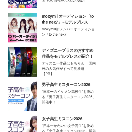
moxymillオーディション「to
the nex7」×モデルプレス
moxymill新メンバーオーディショ
ン「to the nex7」
ディズニープラスのおすすめ
作品をモデルプレスが紹介！
ディズニー作品はもちろん！ 国内
外の人気作がすべて見放題！
【PR】
男子高生ミスターコン2026
“日本一のイケメン高校生”を決め
る「男子高生ミスターコン2026」
開催中！
女子高生ミスコン2026
“日本一かわいい女子高生”を決め
る「女子高生ミスコン2026」開催