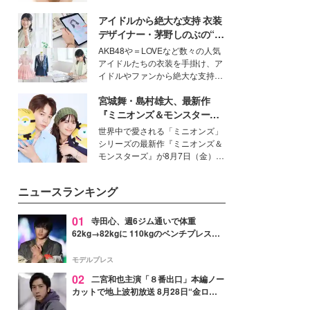
女性たちのヘアケア事情を紹介し
いという読者も多いのでは？そん
ます。
アイドルから絶大な支持 衣装
な美容の常識を大きく変える可能
性を秘めた、革新的な「Water
デザイナー・茅野しのぶの“可
Capturing Skin（ウォーターキャ
愛い”を作る美学＜「シチズン
AKB48や＝LOVEなど数々の人気
プチャリングスキン：捕水肌）」
クロスシー」インタビュー＞
アイドルたちの衣装を手掛け、ア
技術を、花王が構築した。
イドルやファンから絶大な支持を
得る、株式会社オサレカンパニー
宮城舞・島村雄大、最新作
取締役兼クリエイティブディレク
ター・茅野しのぶ。一人ひとりの
『ミニオンズ＆モンスター
個性に寄り添い、魅力を引き出す
ズ』の魅力熱弁 ハチャメチャ
世界中で愛される「ミニオンズ」
衣装作りは、多くの女性たちに勇
だけじゃない“友情と絆”に感
シリーズの最新作『ミニオンズ＆
気と自信を与え続けている。
動
モンスターズ』が8月7日（金）に
公開。モデルプレスでは、“大のミ
ニオン好き”という共通点を持つモ
ニュースランキング
デルの宮城舞と島村雄大の特別対
談をお届け！それぞれの視点か
ら、今作ならではの魅力や予想外
01
寺田心、週6ジム通いで体重
の感動をもたらす奥深いストーリ
62kg→82kgに 110kgのベンチプレス持
ーについて熱く語り合ってもらっ
ち上げる姿披露「胸板の厚みすごい」
た。
「かっこいい」と反響
モデルプレス
02
二宮和也主演「８番出口」本編ノー
カットで地上波初放送 8月28日“金ロ
ー”枠