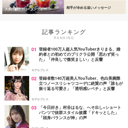
相手が冷める追いメッセージ
スタバ新作フローズンティー
記事ランキング
RANKING
01
登録者100万人超人気YouTuberきりまる、婚
約者との初めてのプリクラ公開「思わず笑っ
た」「仲良しで微笑ましい」と反響
モデルプレス
02
登録者数140万超美人YouTuber、色白美腕際
立つノースリシャツコーデに絶賛の声「誰もが
振り返る可愛さ」「透明感レベチ」と反響
モデルプレス
03
「今日好き」村谷はるな、へそ出し×ショート
パンツで抜群スタイル披露「ドキッとした」
「頭身バランスが神」の声