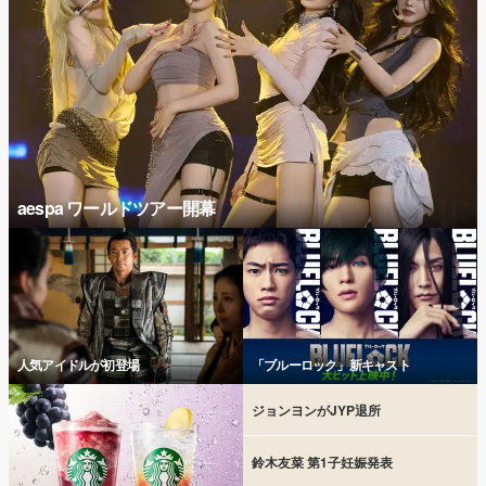
aespa ワールドツアー開幕
人気アイドルが初登場
「ブルーロック」新キャスト
ジョンヨンがJYP退所
鈴木友菜 第1子妊娠発表