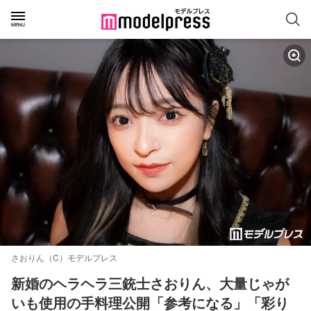
さおりん（C）モデルプレス
新婚のヘラヘラ三銃士さおりん、大量じゃが
いも使用の手料理公開「参考になる」「彩り