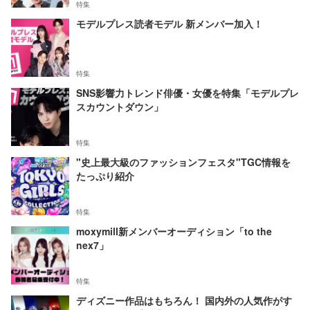
特集
モデルプレス読者モデル 新メンバー加入！
特集
SNS影響力トレンド俳優・女優を特集「モデルプレ
スカウントダウン」
特集
"史上最大級のファッションフェスタ"TGC情報を
たっぷり紹介
特集
moxymill新メンバーオーディション「to the
nex7」
特集
ディズニー作品はもちろん！ 国内外の人気作がす