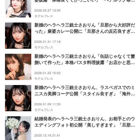
い」と反響
2026.03.27 13:05
モデルプレス
新婚のヘラヘラ三銃士さおりん「旦那から大好評だ
った」麻婆カレー公開に「旦那さんの反応良すぎ
る」「美味しそう」の声
2026.01.31 17:18
モデルプレス
新婚のヘラヘラ三銃士さおりん「缶詰じゃなくて蟹
捌いて作った」本格パスタ料理披露「お店かと思っ
た」「盛り付けも綺麗」の声
2026.01.22 15:02
モデルプレス
新婚のヘラヘラ三銃士さおりん、ラスベガスでのミ
ニスカ美脚コーデ公開「スタイル良すぎ」「海外の
街並みが似合う」の声
2026.01.09 11:33
モデルプレス
結婚発表のヘラヘラ三銃士さおりん、お相手とのウ
エディングフォト初公開「美しすぎます」「旦那さ
んのかっこよさが滲み出てる」の声
2025.12.16 21:41