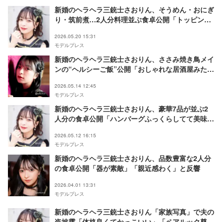
新婚のヘラヘラ三銃士さおりん、そうめん・おにぎ
り・筑前煮…2人分料理並ぶ食卓公開「トッピング
が豪華」「盛り付けが綺麗」の声
2026.05.20 15:31
モデルプレス
新婚のヘラヘラ三銃士さおりん、ささみ焼き鳥メイ
ンの“ヘルシーご飯”公開「おしゃれな居酒屋みた
い」「器と盛り付けが綺麗」の声
2026.05.14 12:45
モデルプレス
新婚のヘラヘラ三銃士さおりん、豪華7品が並ぶ2
人分の食卓公開「ハンバーグふっくらしてて美味し
そう」「だし巻きの色完璧」の声
2026.05.12 16:15
モデルプレス
新婚のヘラヘラ三銃士さおりん、品数豊富な2人分
の食卓公開「器が素敵」「親近感わく」と反響
2026.04.01 13:31
モデルプレス
新婚のヘラヘラ三銃士さおりん「家族写真」で夫の
姿披露「体格良くてかっこいい」「ペアルック尊