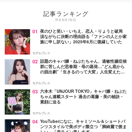
記事ランキング
RANKING
01
夜のひと笑い・いちえ、恋人・りょうと破局
涙ながらに決断の理由語る「ファンの人とか家
族に申し訳ない」2025年6月に復縁していた
モデルプレス
02
話題のキャバ嬢・ねぶたちゃん、過敏性腸症候
群に苦しんだ思春期・母の蒸発…“どん底から
の脱出劇”「生きるのって大変」人生変えた言
葉とは【インタビュー連載Vol.1】
モデルプレス
03
六本木「UNJOUR TOKYO」キャバ嬢・ねぶた
ちゃん連載スタート 過去の葛藤・美の秘訣・
素顔に迫る
モデルプレス
04
YouTuberになに、キャミソール＆ショートパ
ンツスタイルで美ボディ際立つ「脚綺麗で羨ま
しい」「肩ライン美しすぎ」