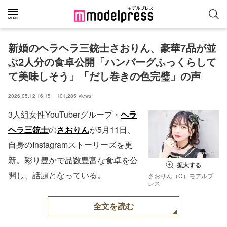
新婚のヘラヘラ三銃士さおりん、豪華7品が並
ぶ2人分の食卓公開「ハンバーグふっくらして
て美味しそう」「だし巻きの色完璧」の声
2026.05.12 16:15
101,285
views
3人組女性YouTuberグループ・
ヘラ
ヘラ三銃士
の
さおりん
が5月11日、
自身のInstagramストーリーズを更
新。彩り豊かで品数豊富な食卓を公
拡大する
開し、話題となっている。
さおりん（C）モデルプ
レス
全文を読む