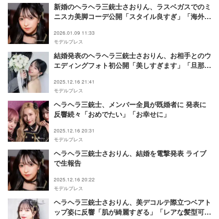
新婚のヘラヘラ三銃士さおりん、ラスベガスでのミ
ニスカ美脚コーデ公開「スタイル良すぎ」「海外の
街並みが似合う」の声
2026.01.09 11:33
モデルプレス
結婚発表のヘラヘラ三銃士さおりん、お相手とのウ
エディングフォト初公開「美しすぎます」「旦那さ
んのかっこよさが滲み出てる」の声
2025.12.16 21:41
モデルプレス
ヘラヘラ三銃士、メンバー全員が既婚者に 発表に
反響続々「おめでたい」「お幸せに」
2025.12.16 20:31
モデルプレス
ヘラヘラ三銃士さおりん、結婚を電撃発表 ライブ
で生報告
2025.12.16 20:22
モデルプレス
ヘラヘラ三銃士さおりん、美デコルテ際立つベアト
ップ姿に反響「肌が綺麗すぎる」「レアな髪型可愛