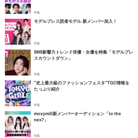
特集
モデルプレス読者モデル 新メンバー加入！
特集
SNS影響力トレンド俳優・女優を特集「モデルプレ
スカウントダウン」
特集
"史上最大級のファッションフェスタ"TGC情報を
たっぷり紹介
特集
moxymill新メンバーオーディション「to the
nex7」
特集