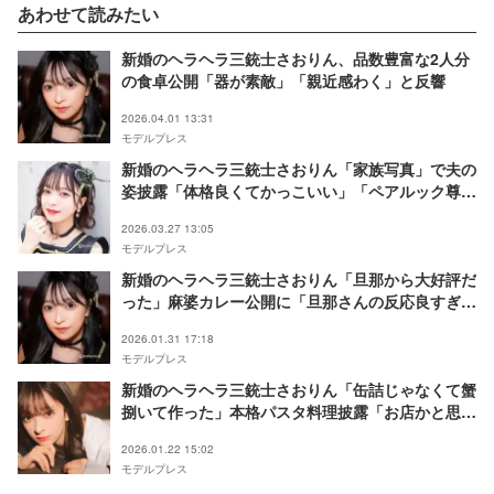
あわせて読みたい
新婚のヘラヘラ三銃士さおりん、品数豊富な2人分
の食卓公開「器が素敵」「親近感わく」と反響
2026.04.01 13:31
モデルプレス
新婚のヘラヘラ三銃士さおりん「家族写真」で夫の
姿披露「体格良くてかっこいい」「ペアルック尊
い」と反響
2026.03.27 13:05
モデルプレス
新婚のヘラヘラ三銃士さおりん「旦那から大好評だ
った」麻婆カレー公開に「旦那さんの反応良すぎ
る」「美味しそう」の声
2026.01.31 17:18
モデルプレス
新婚のヘラヘラ三銃士さおりん「缶詰じゃなくて蟹
捌いて作った」本格パスタ料理披露「お店かと思っ
た」「盛り付けも綺麗」の声
2026.01.22 15:02
モデルプレス