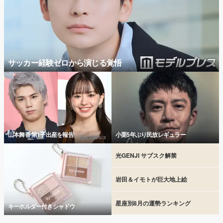
サッカー経験ゼロから演じる覚悟
山本舞香 第1子出産を報告
小栗5年ぶり民放レギュラー
光GENJI サブスク解禁
岩田＆イモトが巨大地上絵
星座別8月の運勢ランキング
キーホルダー付きシャドウ