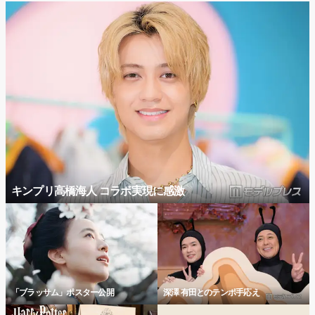
キンプリ高橋海人 コラボ実現に感激
「ブラッサム」ポスター公開
深澤 有田とのテンポ手応え