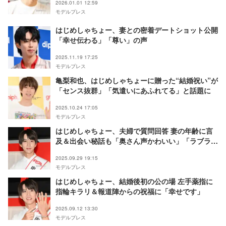
2026.01.01 12:59
モデルプレス
はじめしゃちょー、妻との密着デートショット公開
「幸せ伝わる」「尊い」の声
2025.11.19 17:25
モデルプレス
亀梨和也、はじめしゃちょーに贈った“結婚祝い”が
「センス抜群」「気遣いにあふれてる」と話題に
2025.10.24 17:05
モデルプレス
はじめしゃちょー、夫婦で質問回答 妻の年齢に言
及＆出会い秘話も「奥さん声かわいい」「ラブラ
ブ」
2025.09.29 19:15
モデルプレス
はじめしゃちょー、結婚後初の公の場 左手薬指に
指輪キラリ＆報道陣からの祝福に「幸せです」
2025.09.12 13:30
モデルプレス