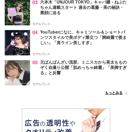
03
六本木「UNJOUR TOKYO」キャバ嬢・ねぶた
ちゃん連載スタート 過去の葛藤・美の秘訣・
素顔に迫る
モデルプレス
04
YouTuberになに、キャミソール＆ショートパ
ンツスタイルで美ボディ際立つ「脚綺麗で羨ま
しい」「肩ライン美しすぎ」
モデルプレス
05
元ばんばんざい流那、ミニスカから美太ももの
ぞく自撮り公開「肌めっちゃ綺麗」「美脚すぎ
る」と反響
モデルプレス
もっとみる