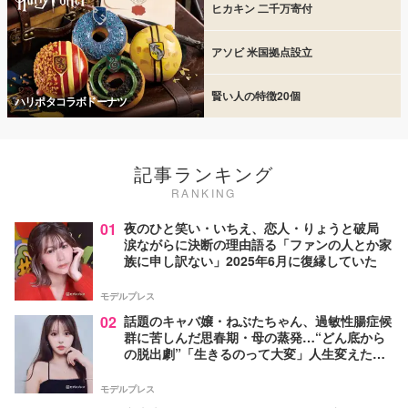
ヒカキン 二千万寄付
アソビ 米国拠点設立
賢い人の特徴20個
ハリポタコラボドーナツ
記事ランキング
RANKING
01
夜のひと笑い・いちえ、恋人・りょうと破局
涙ながらに決断の理由語る「ファンの人とか家
族に申し訳ない」2025年6月に復縁していた
モデルプレス
02
話題のキャバ嬢・ねぶたちゃん、過敏性腸症候
群に苦しんだ思春期・母の蒸発…“どん底から
の脱出劇”「生きるのって大変」人生変えた言
葉とは【インタビュー連載Vol.1】
モデルプレス