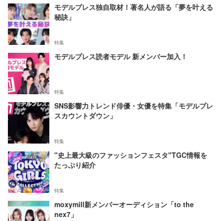
モデルプレス独自取材！著名人が語る「夢を叶える
秘訣」
特集
モデルプレス読者モデル 新メンバー加入！
特集
SNS影響力トレンド俳優・女優を特集「モデルプレ
スカウントダウン」
特集
"史上最大級のファッションフェスタ"TGC情報を
たっぷり紹介
特集
moxymill新メンバーオーディション「to the
nex7」