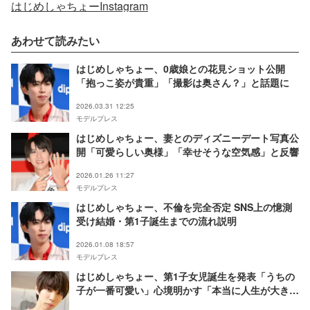
はじめしゃちょーInstagram
あわせて読みたい
はじめしゃちょー、0歳娘との花見ショット公開
「抱っこ姿が貴重」「撮影は奥さん？」と話題に
2026.03.31 12:25
モデルプレス
はじめしゃちょー、妻とのディズニーデート写真公
開「可愛らしい奥様」「幸せそうな空気感」と反響
2026.01.26 11:27
モデルプレス
はじめしゃちょー、不倫を完全否定 SNS上の憶測
受け結婚・第1子誕生までの流れ説明
2026.01.08 18:57
モデルプレス
はじめしゃちょー、第1子女児誕生を発表「うちの
子が一番可愛い」心境明かす「本当に人生が大きく
変わって」