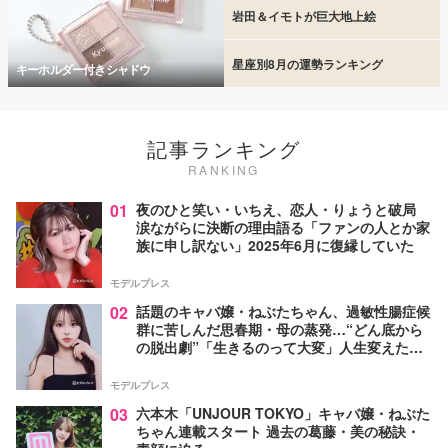
岩田＆イモトが巨大地上絵
星座別8月の運勢ランキング
キーホルダー付きシャドウ
記事ランキング
RANKING
01
夜のひと笑い・いちえ、恋人・りょうと破局
涙ながらに決断の理由語る「ファンの人とか家
族に申し訳ない」2025年6月に復縁していた
モデルプレス
02
話題のキャバ嬢・ねぶたちゃん、過敏性腸症候
群に苦しんだ思春期・母の蒸発…“どん底から
の脱出劇”「生きるのって大変」人生変えた言
葉とは【インタビュー連載Vol.1】
モデルプレス
03
六本木「UNJOUR TOKYO」キャバ嬢・ねぶた
ちゃん連載スタート 過去の葛藤・美の秘訣・