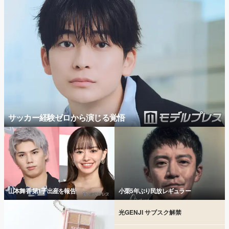
サッカー経験ゼロから演じる覚悟
山本舞香 第1子出産を報告
小栗5年ぶり民放レギュラー
光GENJI サブスク解禁