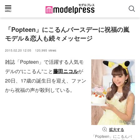
「Popteen」にこるんバースデーに祝福の嵐 
モデル＆恋人も続々メッセージ
2015.02.20 12:05
120,995
views
雑誌「Popteen」で活躍する人気モ
デルの“にこるん”こと
藤田ニコル
が
20日、17歳の誕生日を迎え、ファン
から祝福の声が殺到している。
拡大する
「Popteen」にこるんバ