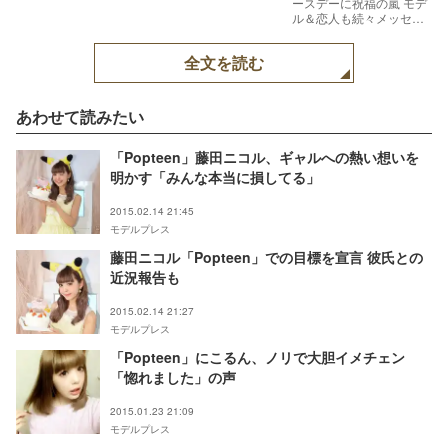
ースデーに祝福の嵐 モデ
ル＆恋人も続々メッセー
ジ【モデルプレス】
全文を読む
あわせて読みたい
「Popteen」藤田ニコル、ギャルへの熱い想いを
明かす「みんな本当に損してる」
2015.02.14 21:45
モデルプレス
藤田ニコル「Popteen」での目標を宣言 彼氏との
近況報告も
2015.02.14 21:27
モデルプレス
「Popteen」にこるん、ノリで大胆イメチェン
「惚れました」の声
2015.01.23 21:09
モデルプレス