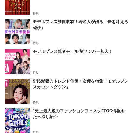
特集
モデルプレス独自取材！著名人が語る「夢を叶える
秘訣」
特集
モデルプレス読者モデル 新メンバー加入！
特集
SNS影響力トレンド俳優・女優を特集「モデルプレ
スカウントダウン」
特集
"史上最大級のファッションフェスタ"TGC情報を
たっぷり紹介
特集