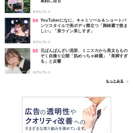
素顔に迫る
モデルプレス
04
YouTuberになに、キャミソール＆ショートパ
ンツスタイルで美ボディ際立つ「脚綺麗で羨ま
しい」「肩ライン美しすぎ」
モデルプレス
05
元ばんばんざい流那、ミニスカから美太ももの
ぞく自撮り公開「肌めっちゃ綺麗」「美脚すぎ
る」と反響
モデルプレス
もっとみる