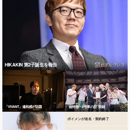
HIKAKIN 第2子誕生を報告
「VIVANT」違和感が話題
“超特急・8号車の日”登録
ボイメンが改名・契約終了