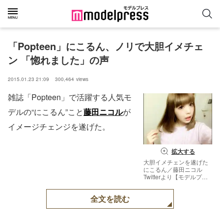
「Popteen」にこるん、ノリで大胆イメチェ
ン 「惚れました」の声
2015.01.23 21:09
300,464
views
雑誌「Popteen」で活躍する人気モ
デルの“にこるん”こと
藤田ニコル
が
イメージチェンジを遂げた。
拡大する
大胆イメチェンを遂げた
にこるん／藤田ニコル
Twitterより【モデルプレ
ス】
全文を読む