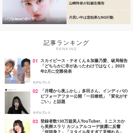
山崎怜奈が妊娠生報告
片思い中は逆効果なNG行動
バブみfaceの作り方
記事ランキング
RANKING
01
スカイピース・テオくん＆加藤乃愛、破局報告
「どちらかに非があったわけではなく」2023
年2月に交際発表
モデルプレス
02
「月曜から夜ふかし」多田さん、インディバの
ビフォーアフター公開「一目瞭然」「変化がす
ごい」と話題
モデルプレス
03
登録者数130万超美人YouTuber、ミニスカか
ら美脚スラリ カジュアルコーデ披露に反響
「何頭身？」「スタイル良すぎて見惚れる」