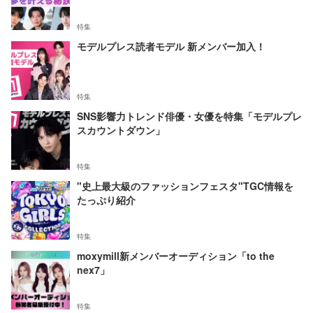
特集
モデルプレス読者モデル 新メンバー加入！
特集
SNS影響力トレンド俳優・女優を特集「モデルプレ
スカウントダウン」
特集
"史上最大級のファッションフェスタ"TGC情報を
たっぷり紹介
特集
moxymill新メンバーオーディション「to the
nex7」
特集