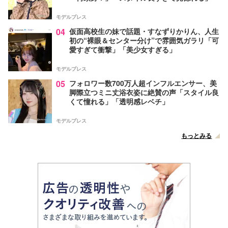
モデルプレス
04
仮面高校生の妹で話題・すなずりかりん、人生
初の“裸眼＆センター分け”で雰囲気ガラリ「可
愛すぎて衝撃」「美少女すぎる」
モデルプレス
05
フォロワー数700万人超インフルエンサー、美
脚際立つミニ丈浴衣姿に絶賛の声「スタイル良
くて憧れる」「透明感レベチ」
モデルプレス
もっとみる