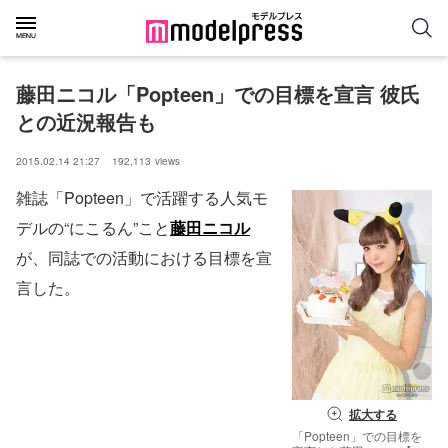
藤田ニコル「Popteen」での目標を宣言 彼氏
との近況報告も
2015.02.14 21:27
192,113
views
雑誌「Popteen」で活躍する人気モ
デルの“にこるん”こと
藤田ニコル
が、同誌での活動における目標を宣
言した。
拡大する
「Popteen」での目標を