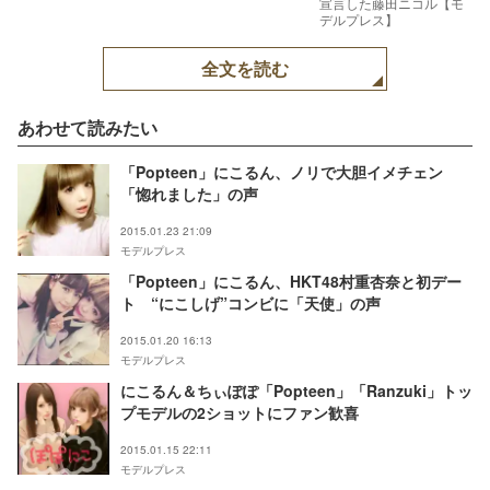
宣言した藤田ニコル【モ
デルプレス】
全文を読む
あわせて読みたい
「Popteen」にこるん、ノリで大胆イメチェン
「惚れました」の声
2015.01.23 21:09
モデルプレス
「Popteen」にこるん、HKT48村重杏奈と初デー
ト “にこしげ”コンビに「天使」の声
2015.01.20 16:13
モデルプレス
にこるん＆ちぃぽぽ「Popteen」「Ranzuki」トッ
プモデルの2ショットにファン歓喜
2015.01.15 22:11
モデルプレス