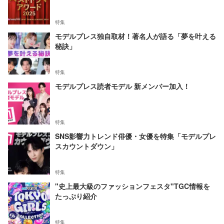
特集
モデルプレス独自取材！著名人が語る「夢を叶える
秘訣」
特集
モデルプレス読者モデル 新メンバー加入！
特集
SNS影響力トレンド俳優・女優を特集「モデルプレ
スカウントダウン」
特集
"史上最大級のファッションフェスタ"TGC情報を
たっぷり紹介
特集