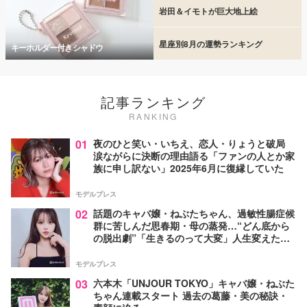
岩田＆イモトが巨大地上絵
星座別8月の運勢ランキング
キーホルダー付きシャドウ
記事ランキング
RANKING
01
夜のひと笑い・いちえ、恋人・りょうと破局
涙ながらに決断の理由語る「ファンの人とか家
族に申し訳ない」2025年6月に復縁していた
モデルプレス
02
話題のキャバ嬢・ねぶたちゃん、過敏性腸症候
群に苦しんだ思春期・母の蒸発…“どん底から
の脱出劇”「生きるのって大変」人生変えた言
葉とは【インタビュー連載Vol.1】
モデルプレス
03
六本木「UNJOUR TOKYO」キャバ嬢・ねぶた
ちゃん連載スタート 過去の葛藤・美の秘訣・