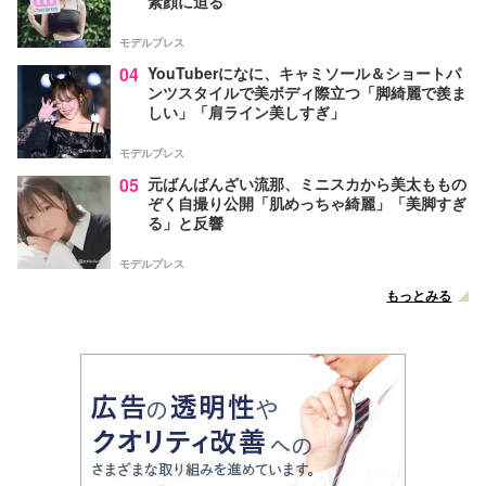
素顔に迫る
モデルプレス
04
YouTuberになに、キャミソール＆ショートパ
ンツスタイルで美ボディ際立つ「脚綺麗で羨ま
しい」「肩ライン美しすぎ」
モデルプレス
05
元ばんばんざい流那、ミニスカから美太ももの
ぞく自撮り公開「肌めっちゃ綺麗」「美脚すぎ
る」と反響
モデルプレス
もっとみる