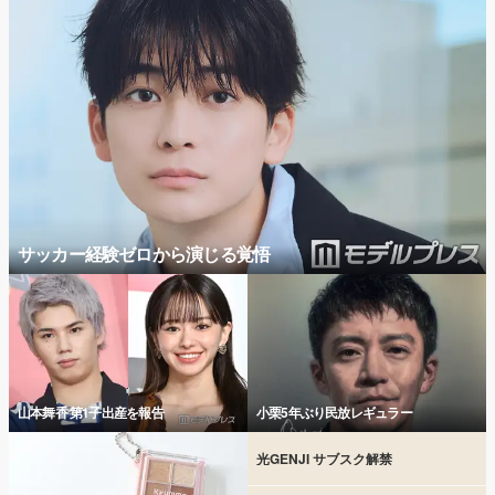
サッカー経験ゼロから演じる覚悟
山本舞香 第1子出産を報告
小栗5年ぶり民放レギュラー
光GENJI サブスク解禁