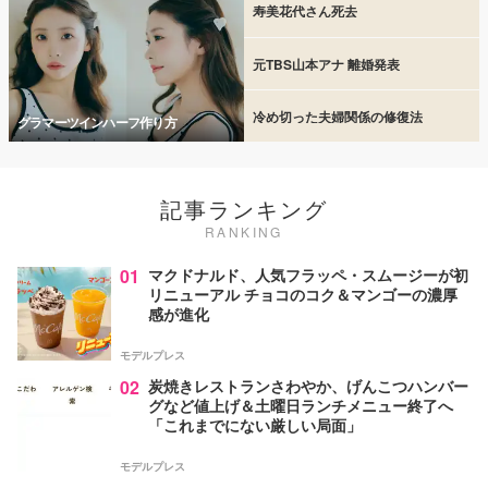
寿美花代さん死去
元TBS山本アナ 離婚発表
冷め切った夫婦関係の修復法
グラマーツインハーフ作り方
記事ランキング
RANKING
01
マクドナルド、人気フラッペ・スムージーが初
リニューアル チョコのコク＆マンゴーの濃厚
感が進化
モデルプレス
02
炭焼きレストランさわやか、げんこつハンバー
グなど値上げ＆土曜日ランチメニュー終了へ
「これまでにない厳しい局面」
モデルプレス