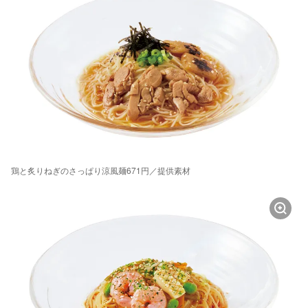
鶏と炙りねぎのさっぱり涼風麺671円／提供素材