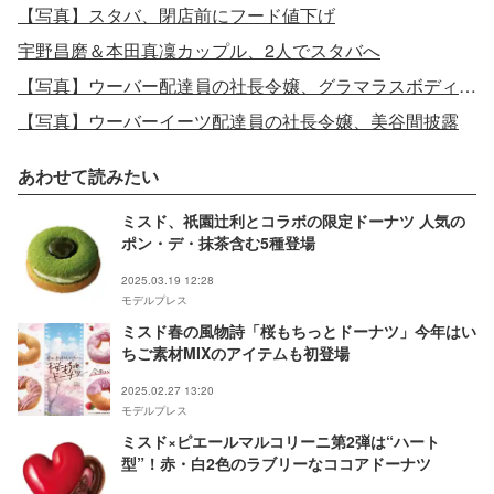
【写真】スタバ、閉店前にフード値下げ
宇野昌磨＆本田真凜カップル、2人でスタバへ
【写真】ウーバー配達員の社長令嬢、グラマラスボディ際立つビキニ姿
【写真】ウーバーイーツ配達員の社長令嬢、美谷間披露
あわせて読みたい
ミスド、祇園辻利とコラボの限定ドーナツ 人気の
ポン・デ・抹茶含む5種登場
2025.03.19 12:28
モデルプレス
ミスド春の風物詩「桜もちっとドーナツ」今年はい
ちご素材MIXのアイテムも初登場
2025.02.27 13:20
モデルプレス
ミスド×ピエールマルコリーニ第2弾は“ハート
型”！赤・白2色のラブリーなココアドーナツ