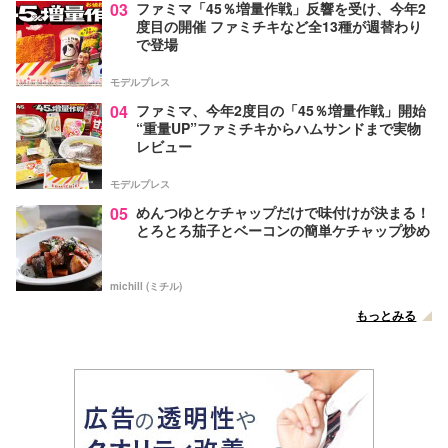
03
ファミマ「45％増量作戦」反響を受け、今年2
度目の開催 ファミチキなど全13種が週替わり
で登場
モデルプレス
04
ファミマ、今年2度目の「45％増量作戦」開始
“重量UP”ファミチキからハムサンドまで実物
レビュー
モデルプレス
05
めんつゆとケチャップだけで味付けが決まる！
とろとろ茄子とベーコンの簡単ケチャップ炒め
michill (ミチル)
もっとみる