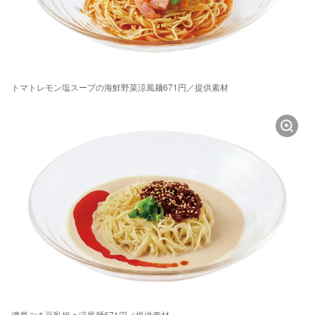
トマトレモン塩スープの海鮮野菜涼風麺671円／提供素材
濃厚ごま豆乳担々涼風麺671円／提供素材